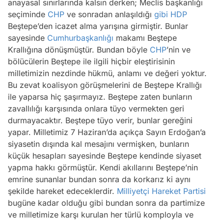
anayasal sınırlarında kalsın derken; Meclis başkanlığı
seçiminde
CHP
ve sonradan anlaşıldığı
gibi
HDP
Beştepe’den icazet alma yarışına girmiştir. Bunlar
sayesinde
Cumhurbaşkanlığı
makamı Beştepe
Krallığına dönüşmüştür. Bundan böyle
CHP
’nin ve
bölücülerin Beştepe ile ilgili hiçbir eleştirisinin
milletimizin nezdinde hükmü, anlamı ve değeri yoktur.
Bu zevat koalisyon görüşmelerini de Beştepe Krallığı
ile yaparsa hiç şaşırmayız. Beştepe zaten bunların
zavallılığı karşısında onlara tüyo vermekten geri
durmayacaktır. Beştepe tüyo verir, bunlar gereğini
yapar. Milletimiz 7 Haziran’da açıkça Sayın Erdoğan’a
siyasetin dışında kal mesajını vermişken, bunların
küçük hesapları sayesinde Beştepe kendinde siyaset
yapma hakkı görmüştür. Kendi akıllarını Beştepe’nin
emrine sunanlar bundan sonra da korkarız ki aynı
şekilde hareket edeceklerdir.
Milliyetçi Hareket Partisi
bugüne kadar olduğu gibi bundan sonra da partimize
ve milletimize karşı kurulan her türlü komployla ve