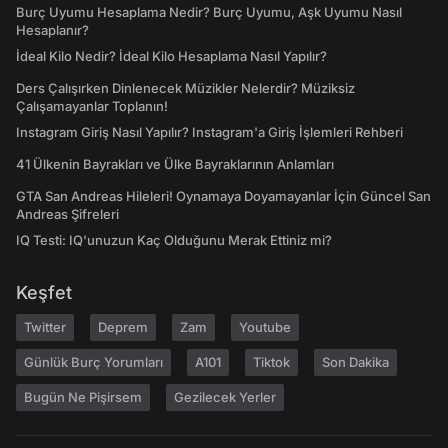
Burç Uyumu Hesaplama Nedir? Burç Uyumu, Aşk Uyumu Nasıl
Hesaplanır?
İdeal Kilo Nedir? İdeal Kilo Hesaplama Nasıl Yapılır?
Ders Çalışırken Dinlenecek Müzikler Nelerdir? Müziksiz
Çalışamayanlar Toplanın!
Instagram Giriş Nasıl Yapılır? Instagram'a Giriş İşlemleri Rehberi
41 Ülkenin Bayrakları ve Ülke Bayraklarının Anlamları
GTA San Andreas Hileleri! Oynamaya Doyamayanlar İçin Güncel San
Andreas Şifreleri
IQ Testi: IQ'unuzun Kaç Olduğunu Merak Ettiniz mi?
Keşfet
Twitter
Deprem
Zam
Youtube
Günlük Burç Yorumları
A101
Tiktok
Son Dakika
Bugün Ne Pişirsem
Gezilecek Yerler