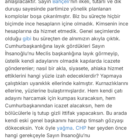
anlaşılacaktır. Sayın
Bahçeli
’nin ilkeli, tutarlı ve dik
duruşu sayesinde partimize yönelik planlanan
komplolar boşa çıkarılmıştır. Biz bu süreçte hiçbir
biçimde ince hesapların içine olmadık. Kimsenin ince
hesaplarına da hizmet etmedik. Genel seçimlerde
olduğu
gibi
bu süreçten de alnımızın akıyla çıktık.
Cumhurbaşkanlığına layık gördükleri Sayın
İhsanoğlu’nu Meclis başkanlığına layık görmeyip,
üstelik kendi adaylarını olmadık kapılarda icazete
gönderenler; nasıl bir akla, siyasete, ahlaka hizmet
ettiklerini hangi yüzle izah edeceklerdir? Yapmaya
çalıştıkları uyanıklık ellerinde kalmıştır. Kurnazlıklarını
ellerine, yüzlerine bulaştırmışlardır. Hem kendi çatı
adayını harcamak için kumpas kuracaksın, hem
Cumhurbaşkanından icazet alacaksın, hem de
bölücülerle iş tutup gizli ittifak yapacaksın. Bu arada
kendi eski genel başkanını harcatıp timsah gözyaşı
dökeceksin. Yok öyle
yağma
.
CHP
her şeyden önce
hangi gerekçeyle Sayın İhsanoğlu’nu