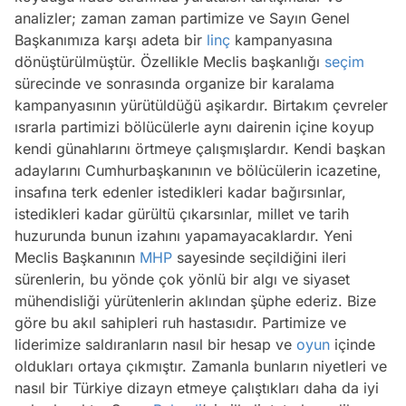
analizler; zaman zaman partimize ve Sayın Genel
Başkanımıza karşı adeta bir
linç
kampanyasına
dönüştürülmüştür. Özellikle Meclis başkanlığı
seçim
sürecinde ve sonrasında organize bir karalama
kampanyasının yürütüldüğü aşikardır. Birtakım çevreler
ısrarla partimizi bölücülerle aynı dairenin içine koyup
kendi günahlarını örtmeye çalışmışlardır. Kendi başkan
adaylarını Cumhurbaşkanının ve bölücülerin icazetine,
insafına terk edenler istedikleri kadar bağırsınlar,
istedikleri kadar gürültü çıkarsınlar, millet ve tarih
huzurunda bunun izahını yapamayacaklardır. Yeni
Meclis Başkanının
MHP
sayesinde seçildiğini ileri
sürenlerin, bu yönde çok yönlü bir algı ve siyaset
mühendisliği yürütenlerin aklından şüphe ederiz. Bize
göre bu akıl sahipleri ruh hastasıdır. Partimize ve
liderimize saldıranların nasıl bir hesap ve
oyun
içinde
oldukları ortaya çıkmıştır. Zamanla bunların niyetleri ve
nasıl bir Türkiye dizayn etmeye çalıştıkları daha da iyi