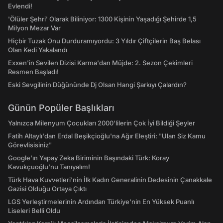
Evlendi!
'Ölüler Şehri' Olarak Biliniyor: 1300 Kişinin Yaşadığı Şehirde 1,5
Milyon Mezar Var
Hiçbir Tuzak Onu Durduramıyordu: 3 Yıldır Çiftçilerin Baş Belası
Olan Kedi Yakalandı
Exxen'in Sevilen Dizisi Karma'dan Müjde: 2. Sezon Çekimleri
Resmen Başladı!
Eski Sevgilinin Düğününde Dj Olsan Hangi Şarkıyı Çalardın?
Günün Popüler Başlıkları
Yalnızca Milenyum Çocukları 2000'lilerin Çok İyi Bildiği Şeyler
Fatih Altaylı'dan Erdal Beşikçioğlu'na Ağır Eleştiri: "Ulan Siz Kamu
Görevlisisiniz"
Google'ın Yapay Zeka Biriminin Başındaki Türk: Koray
Kavukçuoğlu'nu Tanıyalım!
Türk Hava Kuvvetleri'nin İlk Kadın Generalinin Dedesinin Çanakkale
Gazisi Olduğu Ortaya Çıktı
LGS Yerleştirmelerinin Ardından Türkiye'nin En Yüksek Puanlı
Liseleri Belli Oldu