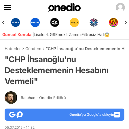
Güncel Konular
Liseler-LGS
Emekli Zammı
Filtresiz Hali😱
Haberler
Gündem
"CHP İhsanoğlu'nu Desteklememenin Hesa
"CHP İhsanoğlu'nu
Desteklememenin Hesabını
Vermeli"
Batuhan
- Onedio Editörü
Onedio’yu Google'a ekleyin
05.07.2015 - 14:32