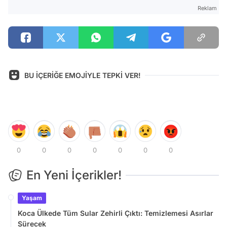
Reklam
BU İÇERİĞE EMOJİYLE TEPKİ VER!
0
0
0
0
0
0
0
En Yeni İçerikler!
Yaşam
Koca Ülkede Tüm Sular Zehirli Çıktı: Temizlemesi Asırlar
Sürecek