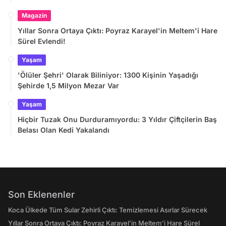
Magazin
Yıllar Sonra Ortaya Çıktı: Poyraz Karayel'in Meltem'i Hare
Sürel Evlendi!
Yaşam
'Ölüler Şehri' Olarak Biliniyor: 1300 Kişinin Yaşadığı
Şehirde 1,5 Milyon Mezar Var
Yaşam
Hiçbir Tuzak Onu Durduramıyordu: 3 Yıldır Çiftçilerin Baş
Belası Olan Kedi Yakalandı
Son Eklenenler
Koca Ülkede Tüm Sular Zehirli Çıktı: Temizlemesi Asırlar Sürecek
Yıllar Sonra Ortaya Çıktı: Poyraz Karayel'in Meltem'i Hare Sürel