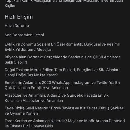
Yaptıkları Komik Mesajlaşmalarla İletişimden Maksimum Verim Alan
Kişiler
Hızlı Erişim
Hava Durumu
Son Depremler Listesi
Evlilik Yıl Dönümü Sözleri! En Özel Romantik, Duygusal ve Resimli
Evlilik Yıl dönümü Mesajları
Rüyada Altın Görmek: Gerçekler de Saadetiniz de Çil Çil Altınlarda
Saklı Olabilir!
Doğal Taşların Merak Edilen Tüm Etkileri, Enerjileri ve Şifa Alanları:
Hangi Doğal Taş Ne İşe Yarar?
Emojilerin Anlamları: 2023 WhatsApp, Instagram ve Twitter'da En
Çok Kullanılan Emojiler ve Anlamları
Atasözleri ve Anlamları: A'dan Z'ye Gündelik Hayatta En Sık
Kullanılan Atasözleri ve Anlamları
Tavla Diziliş Şekli Nasıldır? Erkek Tavlası ve Kız Tavlası Diziliş Şekilleri
ve Oynama Yönleri
Tarot Kartları ve Anlamları Nelerdir? Majör ve Minör Arkana Desteleri
İle Tılsımlı Bir Dünyaya Giriş