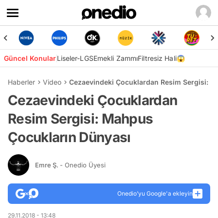
Güncel Konular
Liseler-LGS
Emekli Zammı
Filtresiz Hali😱
Haberler
Video
Cezaevindeki Çocuklardan Resim Sergisi: M
Cezaevindeki Çocuklardan
Resim Sergisi: Mahpus
Çocukların Dünyası
Emre Ş.
- Onedio Üyesi
Onedio’yu Google'a ekleyin
29.11.2018 - 13:48