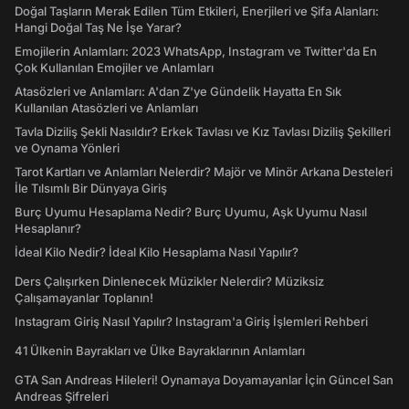
Doğal Taşların Merak Edilen Tüm Etkileri, Enerjileri ve Şifa Alanları:
Hangi Doğal Taş Ne İşe Yarar?
Emojilerin Anlamları: 2023 WhatsApp, Instagram ve Twitter'da En
Çok Kullanılan Emojiler ve Anlamları
Atasözleri ve Anlamları: A'dan Z'ye Gündelik Hayatta En Sık
Kullanılan Atasözleri ve Anlamları
Tavla Diziliş Şekli Nasıldır? Erkek Tavlası ve Kız Tavlası Diziliş Şekilleri
ve Oynama Yönleri
Tarot Kartları ve Anlamları Nelerdir? Majör ve Minör Arkana Desteleri
İle Tılsımlı Bir Dünyaya Giriş
Burç Uyumu Hesaplama Nedir? Burç Uyumu, Aşk Uyumu Nasıl
Hesaplanır?
İdeal Kilo Nedir? İdeal Kilo Hesaplama Nasıl Yapılır?
Ders Çalışırken Dinlenecek Müzikler Nelerdir? Müziksiz
Çalışamayanlar Toplanın!
Instagram Giriş Nasıl Yapılır? Instagram'a Giriş İşlemleri Rehberi
41 Ülkenin Bayrakları ve Ülke Bayraklarının Anlamları
GTA San Andreas Hileleri! Oynamaya Doyamayanlar İçin Güncel San
Andreas Şifreleri