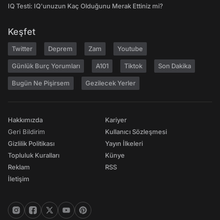
IQ Testi: IQ'unuzun Kaç Olduğunu Merak Ettiniz mi?
Keşfet
Twitter
Deprem
Zam
Youtube
Günlük Burç Yorumları
A101
Tiktok
Son Dakika
Bugün Ne Pişirsem
Gezilecek Yerler
Hakkımızda
Kariyer
Geri Bildirim
Kullanıcı Sözleşmesi
Gizlilik Politikası
Yayın İlkeleri
Topluluk Kuralları
Künye
Reklam
RSS
İletişim