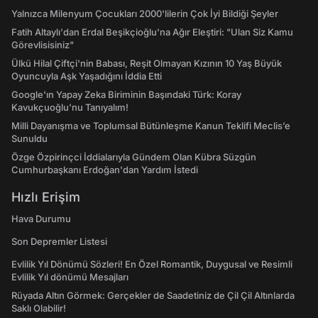
Yalnızca Milenyum Çocukları 2000'lilerin Çok İyi Bildiği Şeyler
Fatih Altaylı'dan Erdal Beşikçioğlu'na Ağır Eleştiri: "Ulan Siz Kamu
Görevlisisiniz"
Ülkü Hilal Çiftçi'nin Babası, Reşit Olmayan Kızının 10 Yaş Büyük
Oyuncuyla Aşk Yaşadığını İddia Etti
Google'ın Yapay Zeka Biriminin Başındaki Türk: Koray
Kavukçuoğlu'nu Tanıyalım!
Milli Dayanışma ve Toplumsal Bütünleşme Kanun Teklifi Meclis’e
Sunuldu
Özge Özpirinçci İddialarıyla Gündem Olan Kübra Süzgün
Cumhurbaşkanı Erdoğan'dan Yardım İstedi
Hızlı Erişim
Hava Durumu
Son Depremler Listesi
Evlilik Yıl Dönümü Sözleri! En Özel Romantik, Duygusal ve Resimli
Evlilik Yıl dönümü Mesajları
Rüyada Altın Görmek: Gerçekler de Saadetiniz de Çil Çil Altınlarda
Saklı Olabilir!