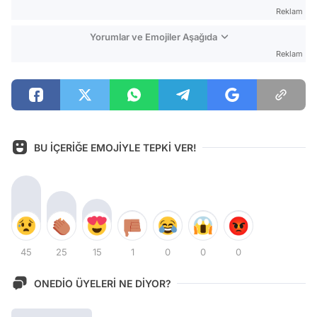
Reklam
Yorumlar ve Emojiler Aşağıda
Reklam
BU İÇERİĞE EMOJİYLE TEPKİ VER!
45
25
15
1
0
0
0
ONEDİO ÜYELERİ NE DİYOR?