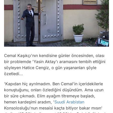
Cemal Kaşıkçı'nın kendisine günler öncesinden, olası
bir problemde 'Yasin Aktay'ı aramasını tembih ettiğini
söyleyen Hatice Cengiz, o gün yaşananları şöyle
özetledi...
'Kapıdan hiç ayrılmadım. Ben Cemal'in içeridekilerle
konuştuğunu, onları özlediğini düşündüm. Ama uzun
bir süre çıkmadı. Elim ayağım titremeye başladı,
hemen kardeşimi aradım, '
Suudi Arabistan
Konsolosluğu'nun mesaisi kaçta bitiyor bakar mısın'