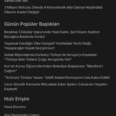
Sahası Bile Var!
3 Milyon Nüfuslu Ülkede 6 Kilometrelik Altın Damarı Keşfedildi:
Ülkenin Kaderi Değişti
Günün Popüler Başlıkları
Beşiktaş-Üsküdar Vapurunda Yaşlı Kadın, Şort Giyen Kadının
Bacağına Bastonla Vurdu!
Yaşamak İstediğin Ülke Hangisi? Haritadaki Yerini Değil,
Yaşayacağın Hayatı Seçiyorsun!
Sokak Röportajında Gurbetçi Türkiye ile Avrupa'yı Kıyasladı:
"Türkiye’deki Yolların Çoğu Avrupa’da Yok"
Kur'an Kursu Öğrencilerinden Belediye Başkanına: "Manifest’i
Çağırın"
‘Terörsüz Türkiye Yasası’ Teklifi Adalet Komisyonu'nda Kabul Edildi
Uzun Süredir Kanserle Mücadele Eden Şarkıcı Cansever Hayatını
Kaybetti
Hızlı Erişim
Hava Durumu
Son Depremler Listesi