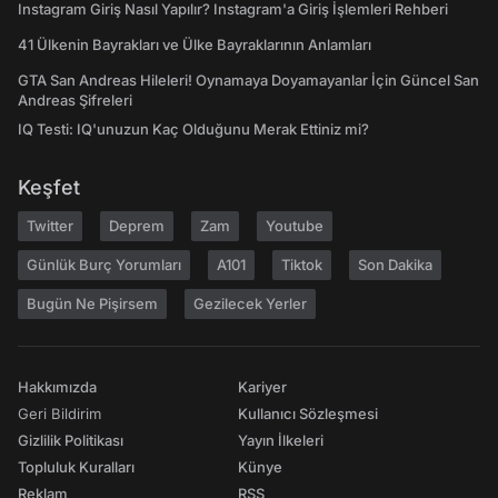
Instagram Giriş Nasıl Yapılır? Instagram'a Giriş İşlemleri Rehberi
41 Ülkenin Bayrakları ve Ülke Bayraklarının Anlamları
GTA San Andreas Hileleri! Oynamaya Doyamayanlar İçin Güncel San
Andreas Şifreleri
IQ Testi: IQ'unuzun Kaç Olduğunu Merak Ettiniz mi?
Keşfet
Twitter
Deprem
Zam
Youtube
Günlük Burç Yorumları
A101
Tiktok
Son Dakika
Bugün Ne Pişirsem
Gezilecek Yerler
Hakkımızda
Kariyer
Geri Bildirim
Kullanıcı Sözleşmesi
Gizlilik Politikası
Yayın İlkeleri
Topluluk Kuralları
Künye
Reklam
RSS