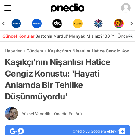
Güncel Konular
Bastonla Vurdu!
"Manyak Mısınız?"
30 Yıl Önce👀
Haberler
Gündem
Kaşıkçı'nın Nişanlısı Hatice Cengiz Konu
Kaşıkçı'nın Nişanlısı Hatice
Cengiz Konuştu: 'Hayati
Anlamda Bir Tehlike
Düşünmüyordu'
Yüksel Venedik
- Onedio Editörü
Onedio’yu Google'a ekleyin