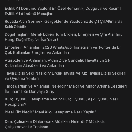
Evlilik Yıl Dönümü Sözleri! En Özel Romantik, Duygusal ve Resimli
Evlilik Yıl dönümü Mesajları
Rüyada Altın Görmek: Gerçekler de Saadetiniz de Çil Çil Altınlarda
Saklı Olabilir!
Doğal Taşların Merak Edilen Tüm Etkileri, Enerjileri ve Şifa Alanları:
Hangi Doğal Taş Ne İşe Yarar?
Emojilerin Anlamları: 2023 WhatsApp, Instagram ve Twitter'da En
Çok Kullanılan Emojiler ve Anlamları
Atasözleri ve Anlamları: A'dan Z'ye Gündelik Hayatta En Sık
Kullanılan Atasözleri ve Anlamları
Tavla Diziliş Şekli Nasıldır? Erkek Tavlası ve Kız Tavlası Diziliş Şekilleri
ve Oynama Yönleri
Tarot Kartları ve Anlamları Nelerdir? Majör ve Minör Arkana Desteleri
İle Tılsımlı Bir Dünyaya Giriş
Burç Uyumu Hesaplama Nedir? Burç Uyumu, Aşk Uyumu Nasıl
Hesaplanır?
İdeal Kilo Nedir? İdeal Kilo Hesaplama Nasıl Yapılır?
Ders Çalışırken Dinlenecek Müzikler Nelerdir? Müziksiz
Çalışamayanlar Toplanın!