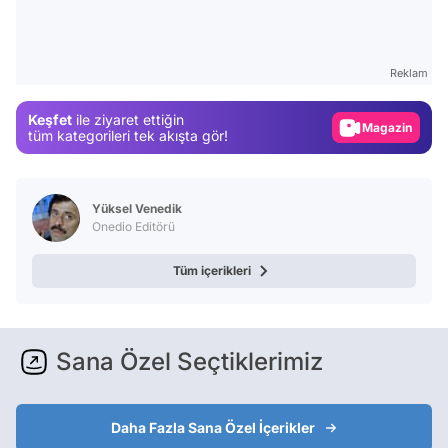
Test
Gündem
Reklam
Magazin
Keşfet
ile ziyaret ettiğin
Video
tüm kategorileri tek akışta gör!
Test
Yüksel Venedik
Onedio Editörü
Tüm içerikleri
Sana Özel Seçtiklerimiz
Daha Fazla Sana Özel İçerikler