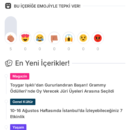
BU İÇERİĞE EMOJİYLE TEPKİ VER!
5
0
0
0
0
0
0
En Yeni İçerikler!
Magazin
Toygar Işıklı'dan Gururlandıran Başarı! Grammy
Ödülleri'nde Oy Verecek Jüri Üyeleri Arasına Seçildi
Genel Kültür
10-16 Ağustos Haftasında İstanbul’da İzleyebileceğiniz 7
Etkinlik
Yaşam