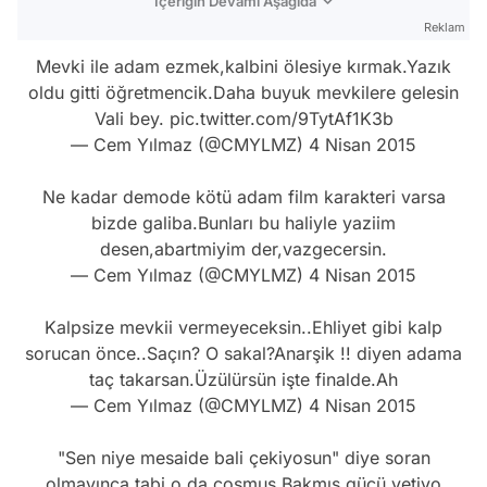
İçeriğin Devamı Aşağıda
Reklam
Mevki ile adam ezmek,kalbini ölesiye kırmak.Yazık
oldu gitti öğretmencik.Daha buyuk mevkilere gelesin
Vali bey.
pic.twitter.com/9TytAf1K3b
— Cem Yılmaz (@CMYLMZ)
4 Nisan 2015
Ne kadar demode kötü adam film karakteri varsa
bizde galiba.Bunları bu haliyle yaziim
desen,abartmiyim der,vazgecersin.
— Cem Yılmaz (@CMYLMZ)
4 Nisan 2015
Kalpsize mevkii vermeyeceksin..Ehliyet gibi kalp
sorucan önce..Saçın? O sakal?Anarşik !! diyen adama
taç takarsan.Üzülürsün işte finalde.Ah
— Cem Yılmaz (@CMYLMZ)
4 Nisan 2015
"Sen niye mesaide bali çekiyosun" diye soran
olmayınca tabi o da coşmuş.Bakmış gücü yetiyo