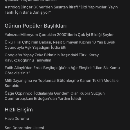
Astrolog Dinçer Güner'den Şaşırtan İtiraf! "Dizi Yapımcıları Yayın
Tarihi İçin Bana Danışıyor"
Günün Popüler Başlıkları
Yalnızca Milenyum Çocukları 2000'lilerin Çok İyi Bildiği Şeyler
Ülkü Hilal Çiftçi'nin Babası, Reşit Olmayan Kızının 10 Yaş Büyük
Oyuncuyla Aşk Yaşadığını İddia Etti
Google'ın Yapay Zeka Biriminin Başındaki Türk: Koray
Kavukçuoğlu'nu Tanıyalım!
Fatih Altaylı'dan Erdal Beşikçioğlu'na Ağır Eleştiri: "Ulan Siz Kamu
Görevlisisiniz"
Milli Dayanışma ve Toplumsal Bütünleşme Kanun Teklifi Meclis’e
Sunuldu
Özge Özpirinçci İddialarıyla Gündem Olan Kübra Süzgün
Cumhurbaşkanı Erdoğan'dan Yardım İstedi
Hızlı Erişim
Hava Durumu
Son Depremler Listesi