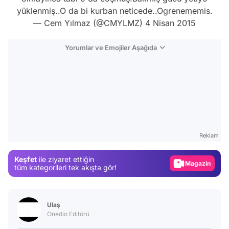
yüklenmiş..O da bi kurban neticede..Ogrenememis.
— Cem Yılmaz (@CMYLMZ)
4 Nisan 2015
Yorumlar ve Emojiler Aşağıda
Video
Test
Reklam
Gündem
Keşfet
ile ziyaret ettiğin
Magazin
tüm kategorileri tek akışta gör!
Video
Test
Ulaş
Onedio Editörü