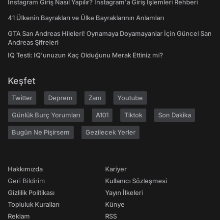
Instagram Giriş Nasıl Yapılır? Instagram'a Giriş İşlemleri Rehberi
41 Ülkenin Bayrakları ve Ülke Bayraklarının Anlamları
GTA San Andreas Hileleri! Oynamaya Doyamayanlar İçin Güncel San
Andreas Şifreleri
IQ Testi: IQ'unuzun Kaç Olduğunu Merak Ettiniz mi?
Keşfet
Twitter
Deprem
Zam
Youtube
Günlük Burç Yorumları
A101
Tiktok
Son Dakika
Bugün Ne Pişirsem
Gezilecek Yerler
Hakkımızda
Kariyer
Geri Bildirim
Kullanıcı Sözleşmesi
Gizlilik Politikası
Yayın İlkeleri
Topluluk Kuralları
Künye
Reklam
RSS