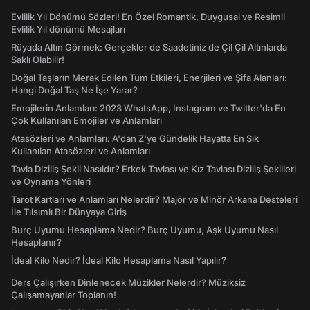
Evlilik Yıl Dönümü Sözleri! En Özel Romantik, Duygusal ve Resimli
Evlilik Yıl dönümü Mesajları
Rüyada Altın Görmek: Gerçekler de Saadetiniz de Çil Çil Altınlarda
Saklı Olabilir!
Doğal Taşların Merak Edilen Tüm Etkileri, Enerjileri ve Şifa Alanları:
Hangi Doğal Taş Ne İşe Yarar?
Emojilerin Anlamları: 2023 WhatsApp, Instagram ve Twitter'da En
Çok Kullanılan Emojiler ve Anlamları
Atasözleri ve Anlamları: A'dan Z'ye Gündelik Hayatta En Sık
Kullanılan Atasözleri ve Anlamları
Tavla Diziliş Şekli Nasıldır? Erkek Tavlası ve Kız Tavlası Diziliş Şekilleri
ve Oynama Yönleri
Tarot Kartları ve Anlamları Nelerdir? Majör ve Minör Arkana Desteleri
İle Tılsımlı Bir Dünyaya Giriş
Burç Uyumu Hesaplama Nedir? Burç Uyumu, Aşk Uyumu Nasıl
Hesaplanır?
İdeal Kilo Nedir? İdeal Kilo Hesaplama Nasıl Yapılır?
Ders Çalışırken Dinlenecek Müzikler Nelerdir? Müziksiz
Çalışamayanlar Toplanın!