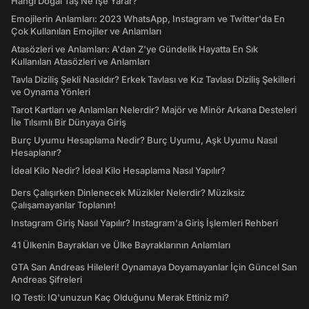
Hangi Doğal Taş Ne İşe Yarar?
Emojilerin Anlamları: 2023 WhatsApp, Instagram ve Twitter'da En
Çok Kullanılan Emojiler ve Anlamları
Atasözleri ve Anlamları: A'dan Z'ye Gündelik Hayatta En Sık
Kullanılan Atasözleri ve Anlamları
Tavla Diziliş Şekli Nasıldır? Erkek Tavlası ve Kız Tavlası Diziliş Şekilleri
ve Oynama Yönleri
Tarot Kartları ve Anlamları Nelerdir? Majör ve Minör Arkana Desteleri
İle Tılsımlı Bir Dünyaya Giriş
Burç Uyumu Hesaplama Nedir? Burç Uyumu, Aşk Uyumu Nasıl
Hesaplanır?
İdeal Kilo Nedir? İdeal Kilo Hesaplama Nasıl Yapılır?
Ders Çalışırken Dinlenecek Müzikler Nelerdir? Müziksiz
Çalışamayanlar Toplanın!
Instagram Giriş Nasıl Yapılır? Instagram'a Giriş İşlemleri Rehberi
41 Ülkenin Bayrakları ve Ülke Bayraklarının Anlamları
GTA San Andreas Hileleri! Oynamaya Doyamayanlar İçin Güncel San
Andreas Şifreleri
IQ Testi: IQ'unuzun Kaç Olduğunu Merak Ettiniz mi?