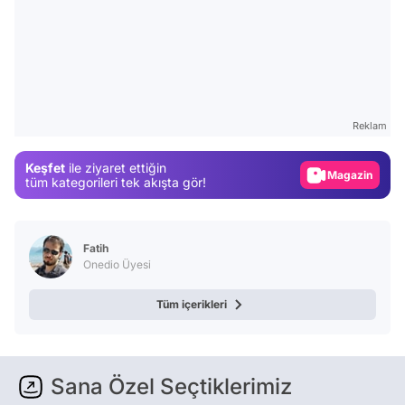
Video
Test
Gündem
Reklam
Magazin
Keşfet
ile ziyaret ettiğin
Video
tüm kategorileri tek akışta gör!
Test
Fatih
Onedio Üyesi
Tüm içerikleri
Sana Özel Seçtiklerimiz