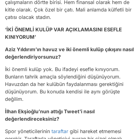
çalışmaların dörtte birisi. Hem finansal olarak hem de
kitle olarak. Çok özel bir çatı. Mali anlamda külfetli bir
çatısı olacak stadın.
‘İKİ ÖNEMLİ KULÜP VAR AÇIKLAMASINI ESEFLE
KINIYORUM’
Aziz Yıldırım’ın havuz ve iki önemli kulüp çıkışını nasıl
değerlendiriyorsunuz?
İki önemli kulüp yok. Bu ifadeyi esefle kınıyorum.
Bunların tahrik amaçla söylendiğini düşünüyorum.
Havuzdan da her kulübün faydalanması gerektiğini
düşünüyorum. Bu konuda kendisi ile aynı görüşte
değilim.
İlhan Ekşioğlu’nun attığı Tweet'i nasıl
değerlendireceksiniz?
Spor yöneticilerinin
taraftar
gibi hareket etmemesi
gerekir. Taraftarla yöneticiyi ayıran bir çizgi olmalı.