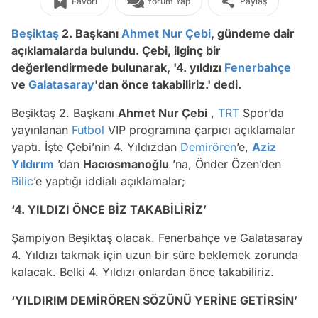
Favori
Yorum Yap
Paylaş
Beşiktaş
2. Başkanı
Ahmet Nur Çebi
, gündeme dair
açıklamalarda bulundu. Çebi, ilginç bir
değerlendirmede bulunarak, '4. yıldızı
Fenerbahçe
ve
Galatasaray
'dan önce takabiliriz.' dedi.
Beşiktaş 2. Başkanı
Ahmet Nur Çebi
,
TRT
Spor’da
yayınlanan
Futbol
VIP programına çarpıcı açıklamalar
yaptı. İşte Çebi’nin 4. Yıldızdan
Demirören
’e,
Aziz
Yıldırım
’dan
Hacıosmanoğlu
’na, Önder Özen’den
Bilic
’e yaptığı iddialı açıklamalar;
‘4. YILDIZI ÖNCE BİZ TAKABİLİRİZ’
Şampiyon Beşiktaş olacak. Fenerbahçe ve Galatasaray
4. Yıldızı takmak için uzun bir süre beklemek zorunda
kalacak. Belki 4. Yıldızı onlardan önce takabiliriz.
‘YILDIRIM DEMİRÖREN SÖZÜNÜ YERİNE GETİRSİN’