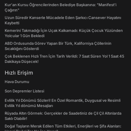
Kur'an Kursu Öğrencilerinden Belediye Başkanına: "Manifest’i
Çağırın"
Uzun Süredir Kanserle Mücadele Eden Şarkıcı Cansever Hayatını
Kaybetti
Kemerini Takmadığı İçin Uçak Kalkamadı: Küçük Çocuk Yüzünden
Yolcular 1 Gün Bekledi
ABD Ordusunda Görev Yapan Bir Türk, Kaliforniya Çöllerinin
Sıcaklığını Gösterdi
Çok Beklenen Hızlı Tren İçin Tarih Verildi: 7 Saat Süren Yol 1 Saat 45
Dakikaya Düşecek!
Hızlı Erişim
Hava Durumu
Son Depremler Listesi
Evlilik Yıl Dönümü Sözleri! En Özel Romantik, Duygusal ve Resimli
Evlilik Yıl dönümü Mesajları
Rüyada Altın Görmek: Gerçekler de Saadetiniz de Çil Çil Altınlarda
Saklı Olabilir!
Doğal Taşların Merak Edilen Tüm Etkileri, Enerjileri ve Şifa Alanları: