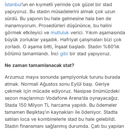
İstanbul
’un en kıymetli yerinde çok güzel bir stad
yapıyoruz. Bu stadın müsadelerini almak çok uzun
sürdü. Bu yapının bu hale gelmesine hala ben de
inanamıyorum. Prosedürleri düşününce, bu halini
görmek etkileyici ve
mutluluk
verici. Yıkım aşamasında
büyük zorluklar yaşadık. Hafriyat çalışmaları bizi çok
zorladı. O aşama bitti, İnşaat başladı. Stadın %60’lık
bölümü tamamlandı. İnci
gibi
bir stad yapıyoruz.
Ne zaman tamamlanacak stat?
Arzumuz mayıs sonunda şampiyonluk turunu burada
atmak. Normali Ağustos sonu Eylül başı. Geriye
çekmek için mücade ediyoruz. Nasipse önümüzdeki
sezon maçlarımızı Vodafone Arena’da oynayacağız.
Stada 150 Milyon TL harcama yapıldı. Bu ödemeler
tamamen Beşiktaş’ın kaynakları ile ödeniyor. Stadta
satılan loca ve kombinelerle stad bu hale gelebildi.
Stadın finansmanı sağlanmış durumda. Çatı bu yapılan