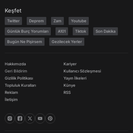
Keşfet
Twitter
Deprem
Zam
Youtube
Günlük Burç Yorumları
A101
Tiktok
Son Dakika
Bugün Ne Pişirsem
Gezilecek Yerler
Hakkımızda
Kariyer
Geri Bildirim
Kullanıcı Sözleşmesi
Gizlilik Politikası
Yayın İlkeleri
Topluluk Kuralları
Künye
Reklam
RSS
İletişim