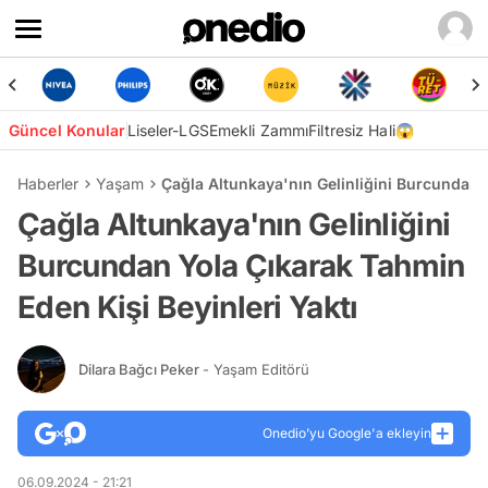
Güncel Konular
Liseler-LGS
Emekli Zammı
Filtresiz Hali😱
Haberler
Yaşam
Çağla Altunkaya'nın Gelinliğini Burcundan 
Çağla Altunkaya'nın Gelinliğini
Burcundan Yola Çıkarak Tahmin
Eden Kişi Beyinleri Yaktı
Dilara Bağcı Peker
- Yaşam Editörü
Onedio’yu Google'a ekleyin
06.09.2024 - 21:21