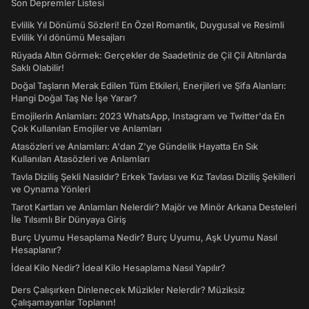
Son Depremler Listesi
Evlilik Yıl Dönümü Sözleri! En Özel Romantik, Duygusal ve Resimli
Evlilik Yıl dönümü Mesajları
Rüyada Altın Görmek: Gerçekler de Saadetiniz de Çil Çil Altınlarda
Saklı Olabilir!
Doğal Taşların Merak Edilen Tüm Etkileri, Enerjileri ve Şifa Alanları:
Hangi Doğal Taş Ne İşe Yarar?
Emojilerin Anlamları: 2023 WhatsApp, Instagram ve Twitter'da En
Çok Kullanılan Emojiler ve Anlamları
Atasözleri ve Anlamları: A'dan Z'ye Gündelik Hayatta En Sık
Kullanılan Atasözleri ve Anlamları
Tavla Diziliş Şekli Nasıldır? Erkek Tavlası ve Kız Tavlası Diziliş Şekilleri
ve Oynama Yönleri
Tarot Kartları ve Anlamları Nelerdir? Majör ve Minör Arkana Desteleri
İle Tılsımlı Bir Dünyaya Giriş
Burç Uyumu Hesaplama Nedir? Burç Uyumu, Aşk Uyumu Nasıl
Hesaplanır?
İdeal Kilo Nedir? İdeal Kilo Hesaplama Nasıl Yapılır?
Ders Çalışırken Dinlenecek Müzikler Nelerdir? Müziksiz
Çalışamayanlar Toplanın!