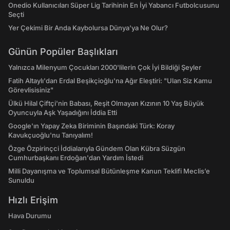
Onedio Kullanıcıları Süper Lig Tarihinin En İyi Yabancı Futbolcusunu
Seçti
Yer Çekimi Bir Anda Kaybolursa Dünya'ya Ne Olur?
Günün Popüler Başlıkları
Yalnızca Milenyum Çocukları 2000'lilerin Çok İyi Bildiği Şeyler
Fatih Altaylı'dan Erdal Beşikçioğlu'na Ağır Eleştiri: "Ulan Siz Kamu
Görevlisisiniz"
Ülkü Hilal Çiftçi'nin Babası, Reşit Olmayan Kızının 10 Yaş Büyük
Oyuncuyla Aşk Yaşadığını İddia Etti
Google'ın Yapay Zeka Biriminin Başındaki Türk: Koray
Kavukçuoğlu'nu Tanıyalım!
Özge Özpirinçci İddialarıyla Gündem Olan Kübra Süzgün
Cumhurbaşkanı Erdoğan'dan Yardım İstedi
Milli Dayanışma ve Toplumsal Bütünleşme Kanun Teklifi Meclis’e
Sunuldu
Hızlı Erişim
Hava Durumu