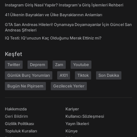
Instagram Giriş Nasıl Yapılır? Instagram'a Giriş İşlemleri Rehberi
41 Ülkenin Bayrakları ve Ülke Bayraklarının Anlamları
GTA San Andreas Hileleri! Oynamaya Doyamayanlar İçin Güncel San
Andreas Şifreleri
IQ Testi: IQ'unuzun Kaç Olduğunu Merak Ettiniz mi?
Keşfet
Twitter
Deprem
Zam
Youtube
Günlük Burç Yorumları
A101
Tiktok
Son Dakika
Bugün Ne Pişirsem
Gezilecek Yerler
Hakkımızda
Kariyer
Geri Bildirim
Kullanıcı Sözleşmesi
Gizlilik Politikası
Yayın İlkeleri
Topluluk Kuralları
Künye