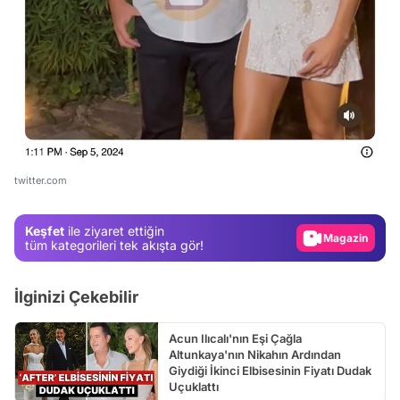
Video
Test
Gündem
twitter.com
Magazin
Keşfet
ile ziyaret ettiğin
Video
tüm kategorileri tek akışta gör!
Test
İlginizi Çekebilir
Acun Ilıcalı'nın Eşi Çağla
Altunkaya'nın Nikahın Ardından
Giydiği İkinci Elbisesinin Fiyatı Dudak
Uçuklattı