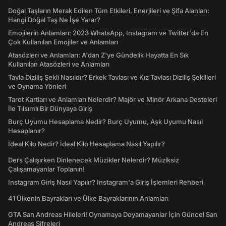
Doğal Taşların Merak Edilen Tüm Etkileri, Enerjileri ve Şifa Alanları:
Hangi Doğal Taş Ne İşe Yarar?
Emojilerin Anlamları: 2023 WhatsApp, Instagram ve Twitter'da En
Çok Kullanılan Emojiler ve Anlamları
Atasözleri ve Anlamları: A'dan Z'ye Gündelik Hayatta En Sık
Kullanılan Atasözleri ve Anlamları
Tavla Diziliş Şekli Nasıldır? Erkek Tavlası ve Kız Tavlası Diziliş Şekilleri
ve Oynama Yönleri
Tarot Kartları ve Anlamları Nelerdir? Majör ve Minör Arkana Desteleri
İle Tılsımlı Bir Dünyaya Giriş
Burç Uyumu Hesaplama Nedir? Burç Uyumu, Aşk Uyumu Nasıl
Hesaplanır?
İdeal Kilo Nedir? İdeal Kilo Hesaplama Nasıl Yapılır?
Ders Çalışırken Dinlenecek Müzikler Nelerdir? Müziksiz
Çalışamayanlar Toplanın!
Instagram Giriş Nasıl Yapılır? Instagram'a Giriş İşlemleri Rehberi
41 Ülkenin Bayrakları ve Ülke Bayraklarının Anlamları
GTA San Andreas Hileleri! Oynamaya Doyamayanlar İçin Güncel San
Andreas Şifreleri