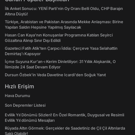
İlk Anket Sonucu: YENİ Parti'nin Oy Oranı Belli Oldu, CHP Barajın
Altına Düştü!
Türkiye, Arabistan ve Pakistan Arasında Mekke Anlaşması: Birine
Yapılan Saldırı Hepsine Yapılmış Sayılacak
Hasan Can Kaya’nın Konuşanlar Programına Katılan Seyirci
Gözaltına Alınıp Sınır Dışı Edildi
Gazeteci Fatih Atik'ten Çarpıcı İddia: Çerçeve Yasa Selahattin
Demirtaş'ı Kapsıyor
İçme Suyuna Kur'an-ı Kerim Dinletiliyor: 31 Yıllık Alışkanlık, O
İlimizde 24 Saat Devam Ediyor
Dursun Özbek'in Veda Davetine Icardi'den Soğuk Yanıt
Hızlı Erişim
Hava Durumu
Son Depremler Listesi
Evlilik Yıl Dönümü Sözleri! En Özel Romantik, Duygusal ve Resimli
Evlilik Yıl dönümü Mesajları
Rüyada Altın Görmek: Gerçekler de Saadetiniz de Çil Çil Altınlarda
Saklı Olabilir!