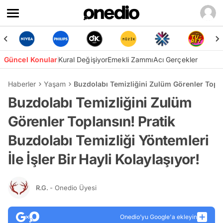
Güncel Konular
Kural Değişiyor
Emekli Zammı
Acı Gerçekler
Haberler
Yaşam
Buzdolabı Temizliğini Zulüm Görenler Toplans
Buzdolabı Temizliğini Zulüm
Görenler Toplansın! Pratik
Buzdolabı Temizliği Yöntemleri
İle İşler Bir Hayli Kolaylaşıyor!
R.G.
- Onedio Üyesi
Onedio’yu Google'a ekleyin