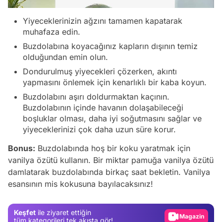
Yiyeceklerinizin ağzını tamamen kapatarak
muhafaza edin.
Buzdolabına koyacağınız kapların dışının temiz
olduğundan emin olun.
Dondurulmuş yiyecekleri çözerken, akıntı
yapmasını önlemek için kenarlıklı bir kaba koyun.
Buzdolabını aşırı doldurmaktan kaçının.
Buzdolabının içinde havanın dolaşabileceği
boşluklar olması, daha iyi soğutmasını sağlar ve
yiyeceklerinizi çok daha uzun süre korur.
Bonus:
Buzdolabında hoş bir koku yaratmak için
vanilya özütü kullanın. Bir miktar pamuğa vanilya özütü
Video
damlatarak buzdolabında birkaç saat bekletin. Vanilya
esansının mis kokusuna bayılacaksınız!
Test
Gündem
Keşfet
ile ziyaret ettiğin
Magazin
tüm kategorileri tek akışta gör!