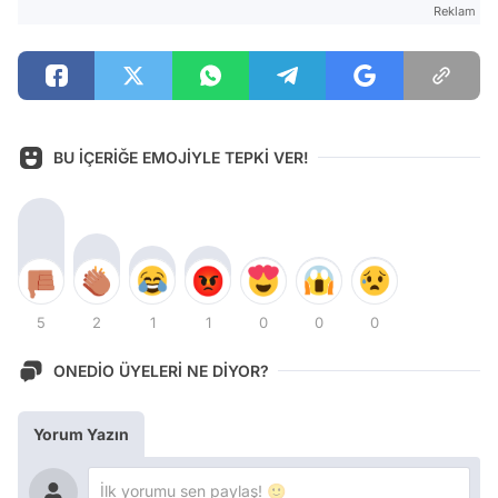
Reklam
BU İÇERİĞE EMOJİYLE TEPKİ VER!
5
2
1
1
0
0
0
ONEDİO ÜYELERİ NE DİYOR?
Yorum Yazın