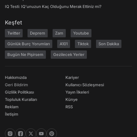
IQ Testi: IQ'unuzun Kaç Olduğunu Merak Ettiniz mi?
Keşfet
Twitter
Deprem
Zam
Youtube
Günlük Burç Yorumları
A101
Tiktok
Son Dakika
Bugün Ne Pişirsem
Gezilecek Yerler
Hakkımızda
Kariyer
Geri Bildirim
Kullanıcı Sözleşmesi
Gizlilik Politikası
Yayın İlkeleri
Topluluk Kuralları
Künye
Reklam
RSS
İletişim