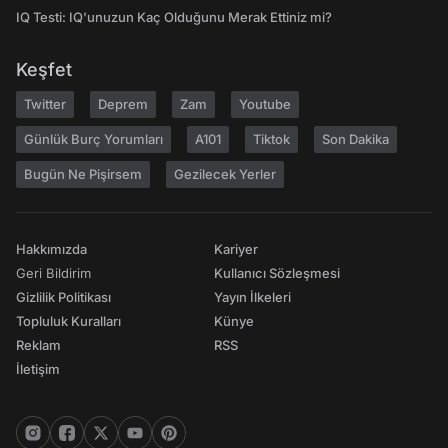
IQ Testi: IQ'unuzun Kaç Olduğunu Merak Ettiniz mi?
Keşfet
Twitter
Deprem
Zam
Youtube
Günlük Burç Yorumları
A101
Tiktok
Son Dakika
Bugün Ne Pişirsem
Gezilecek Yerler
Hakkımızda
Kariyer
Geri Bildirim
Kullanıcı Sözleşmesi
Gizlilik Politikası
Yayın İlkeleri
Topluluk Kuralları
Künye
Reklam
RSS
İletişim