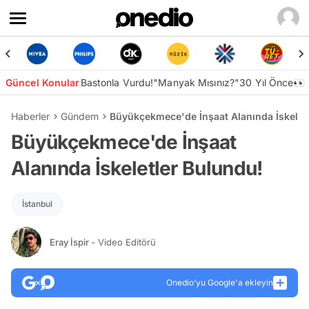
Güncel Konular
Bastonla Vurdu!
"Manyak Mısınız?"
30 Yıl Önce👀
Haberler
Gündem
Büyükçekmece'de İnşaat Alanında İskelet
Büyükçekmece'de İnşaat
Alanında İskeletler Bulundu!
İstanbul
Eray İspir
- Video Editörü
Onedio’yu Google'a ekleyin