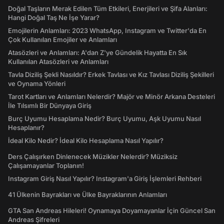
Doğal Taşların Merak Edilen Tüm Etkileri, Enerjileri ve Şifa Alanları:
Hangi Doğal Taş Ne İşe Yarar?
Emojilerin Anlamları: 2023 WhatsApp, Instagram ve Twitter'da En
Çok Kullanılan Emojiler ve Anlamları
Atasözleri ve Anlamları: A'dan Z'ye Gündelik Hayatta En Sık
Kullanılan Atasözleri ve Anlamları
Tavla Diziliş Şekli Nasıldır? Erkek Tavlası ve Kız Tavlası Diziliş Şekilleri
ve Oynama Yönleri
Tarot Kartları ve Anlamları Nelerdir? Majör ve Minör Arkana Desteleri
İle Tılsımlı Bir Dünyaya Giriş
Burç Uyumu Hesaplama Nedir? Burç Uyumu, Aşk Uyumu Nasıl
Hesaplanır?
İdeal Kilo Nedir? İdeal Kilo Hesaplama Nasıl Yapılır?
Ders Çalışırken Dinlenecek Müzikler Nelerdir? Müziksiz
Çalışamayanlar Toplanın!
Instagram Giriş Nasıl Yapılır? Instagram'a Giriş İşlemleri Rehberi
41 Ülkenin Bayrakları ve Ülke Bayraklarının Anlamları
GTA San Andreas Hileleri! Oynamaya Doyamayanlar İçin Güncel San
Andreas Şifreleri