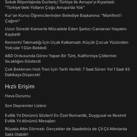
Sokak Röportajında Gurbetçi Türkiye ile Avrupa'yı Kıyasladı:
"Türkiye’deki Yolların Çoğu Avrupa’da Yok"
Kur'an Kursu Öğrencilerinden Belediye Başkanına: "Manifest’i
Çağırın"
Uzun Süredir Kanserle Mücadele Eden Şarkıcı Cansever Hayatını
Kaybetti
Kemerini Takmadığı İçin Uçak Kalkamadı: Küçük Çocuk Yüzünden
Yolcular 1 Gün Bekledi
ABD Ordusunda Görev Yapan Bir Türk, Kaliforniya Çöllerinin
Sıcaklığını Gösterdi
Çok Beklenen Hızlı Tren İçin Tarih Verildi: 7 Saat Süren Yol 1 Saat 45
Dakikaya Düşecek!
Hızlı Erişim
Hava Durumu
Son Depremler Listesi
Evlilik Yıl Dönümü Sözleri! En Özel Romantik, Duygusal ve Resimli
Evlilik Yıl dönümü Mesajları
Rüyada Altın Görmek: Gerçekler de Saadetiniz de Çil Çil Altınlarda
Saklı Olabilir!