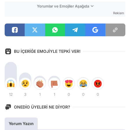
Yorumlar ve Emojiler Aşağıda
Reklam
BU İÇERİĞE EMOJİYLE TEPKİ VER!
12
3
1
1
0
0
0
ONEDİO ÜYELERİ NE DİYOR?
Yorum Yazın