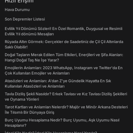
Hızlı Erişim
Hava Durumu
Son Depremler Listesi
Evlilik Yıl Dönümü Sözleri! En Özel Romantik, Duygusal ve Resimli
Evlilik Yıl dönümü Mesajları
Rüyada Altın Görmek: Gerçekler de Saadetiniz de Çil Çil Altınlarda
Saklı Olabilir!
Doğal Taşların Merak Edilen Tüm Etkileri, Enerjileri ve Şifa Alanları:
Hangi Doğal Taş Ne İşe Yarar?
Emojilerin Anlamları: 2023 WhatsApp, Instagram ve Twitter'da En
Çok Kullanılan Emojiler ve Anlamları
Atasözleri ve Anlamları: A'dan Z'ye Gündelik Hayatta En Sık
Kullanılan Atasözleri ve Anlamları
Tavla Diziliş Şekli Nasıldır? Erkek Tavlası ve Kız Tavlası Diziliş Şekilleri
ve Oynama Yönleri
Tarot Kartları ve Anlamları Nelerdir? Majör ve Minör Arkana Desteleri
İle Tılsımlı Bir Dünyaya Giriş
Burç Uyumu Hesaplama Nedir? Burç Uyumu, Aşk Uyumu Nasıl
Hesaplanır?