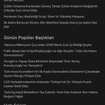
Jüriye Seçildi!
Çölün Ortasına Kurdukları Güneş Tarlası Çölün Kaderini Değiştirdi:
Çiftçiler İçin Umut Oldu
Herkesin Geç Keşfettiği Grup: Soen'in Yükseliş Hikayesi
İlk Adımı Berkcan Güven Attı: Manifest Sueda Uluca'ya Aşkını İlan
Etti!
Günün Popüler Başlıkları
Yalnızca Milenyum Çocukları 2000'lilerin Çok İyi Bildiği Şeyler
Fatih Altaylı'dan Erdal Beşikçioğlu'na Ağır Eleştiri: "Ulan Siz Kamu
Görevlisisiniz"
Google'ın Yapay Zeka Biriminin Başındaki Türk: Koray
Kavukçuoğlu'nu Tanıyalım!
Türk Hava Kuvvetleri'nin İlk Kadın Generalinin Dedesinin Çanakkale
Gazisi Olduğu Ortaya Çıktı
LGS Yerleştirmelerinin Ardından Türkiye'nin En Yüksek Puanlı
Liseleri Belli Oldu
Tarla İşçisiydi Modellere Taş Çıkarttı: Viral Olan Kadının Son Haline
Beğeni Yağdı