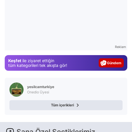
Video
Reklam
Test
Keşfet
ile ziyaret ettiğin
Gündem
tüm kategorileri tek akışta gör!
Magazin
Video
yesilcamturkiye
Test
Onedio Üyesi
Tüm içerikleri
Sana Özel Seçtiklerimiz