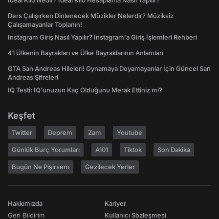
İdeal Kilo Nedir? İdeal Kilo Hesaplama Nasıl Yapılır?
Ders Çalışırken Dinlenecek Müzikler Nelerdir? Müziksiz
Çalışamayanlar Toplanın!
Instagram Giriş Nasıl Yapılır? Instagram'a Giriş İşlemleri Rehberi
41 Ülkenin Bayrakları ve Ülke Bayraklarının Anlamları
GTA San Andreas Hileleri! Oynamaya Doyamayanlar İçin Güncel San
Andreas Şifreleri
IQ Testi: IQ'unuzun Kaç Olduğunu Merak Ettiniz mi?
Keşfet
Twitter
Deprem
Zam
Youtube
Günlük Burç Yorumları
A101
Tiktok
Son Dakika
Bugün Ne Pişirsem
Gezilecek Yerler
Hakkımızda
Kariyer
Geri Bildirim
Kullanıcı Sözleşmesi