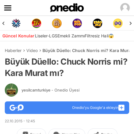
Güncel Konular
Liseler-LGS
Emekli Zammı
Filtresiz Hali😱
Haberler
Video
Büyük Düello: Chuck Norris mi? Kara Murat
Büyük Düello: Chuck Norris mi?
Kara Murat mı?
yesilcamturkiye
- Onedio Üyesi
Onedio’yu Google'a ekleyin
22.10.2015 - 12:45