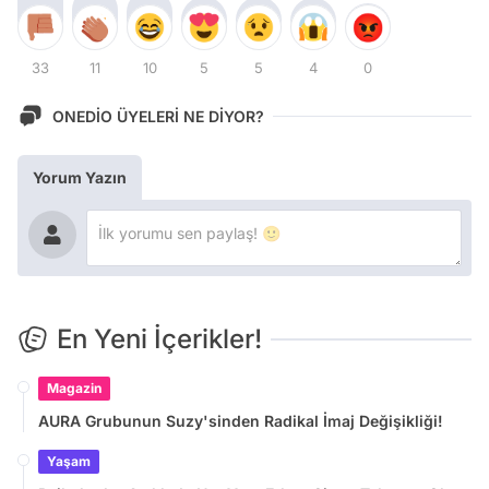
33
11
10
5
5
4
0
ONEDİO ÜYELERİ NE DİYOR?
Yorum Yazın
En Yeni İçerikler!
Magazin
AURA Grubunun Suzy'sinden Radikal İmaj Değişikliği!
Yaşam