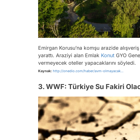
Emirgan Korusu’na komşu arazide alışveriş 
yarattı. Araziyi alan Emlak
Konut
GYO Genel 
vermeyecek oteller yapacaklarını söyledi.
Kaynak:
http://onedio.com/haber/avm-olmayacak...
3. WWF: Türkiye Su Fakiri Ola