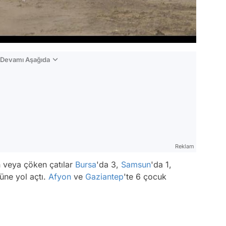
n Devamı Aşağıda
Reklam
n veya çöken çatılar
Bursa
'da 3,
Samsun
'da 1,
müne yol açtı.
Afyon
ve
Gaziantep
'te 6 çocuk