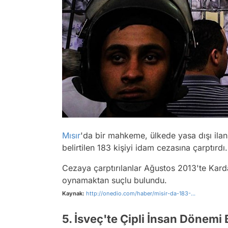
Mısır
'da bir mahkeme, ülkede yasa dışı ilan
belirtilen 183 kişiyi idam cezasına çarptırdı.
Cezaya çarptırılanlar Ağustos 2013'te Kard
oynamaktan suçlu bulundu.
Kaynak:
http://onedio.com/haber/misir-da-183-...
5. İsveç'te Çipli İnsan Dönemi 