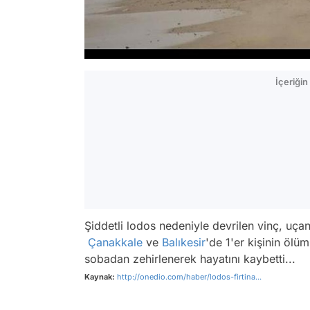
İçeriği
Şiddetli lodos nedeniyle devrilen vinç, uça
Çanakkale
ve
Balıkesir
'de 1'er kişinin ölü
sobadan zehirlenerek hayatını kaybetti...
Kaynak:
http://onedio.com/haber/lodos-firtina...