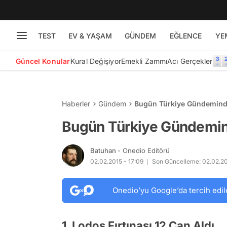
TEST
EV & YAŞAM
GÜNDEM
EĞLENCE
YE
Güncel Konular
Kural Değişiyor
Emekli Zammı
Acı Gerçekler
Haberler
Gündem
Bugün Türkiye Gündeminde
Bugün Türkiye Gündemin
Batuhan
- Onedio Editörü
02.02.2015 - 17:09
Son Güncelleme: 02.02.201
Onedio’yu Google’da tercih edil
1. Lodos Fırtınası 12 Can Aldı