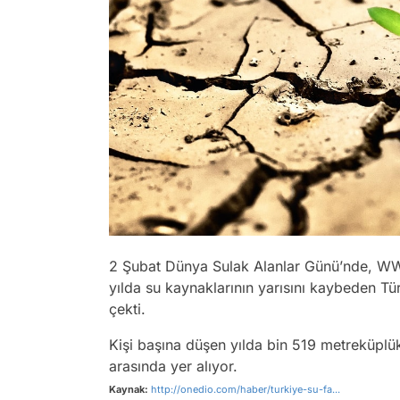
2 Şubat Dünya Sulak Alanlar Günü’nde, WW
yılda su kaynaklarının yarısını kaybeden Türk
çekti.
Kişi başına düşen yılda bin 519 metreküplük s
arasında yer alıyor.
Kaynak:
http://onedio.com/haber/turkiye-su-fa...