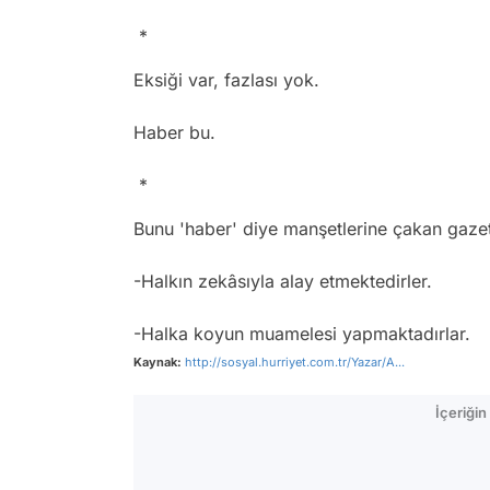
*
Eksiği var, fazlası yok.
Haber bu.
*
Bunu 'haber' diye manşetlerine çakan gazetel
-Halkın zekâsıyla alay etmektedirler.
-Halka koyun muamelesi yapmaktadırlar.
Kaynak:
http://sosyal.hurriyet.com.tr/Yazar/A...
İçeriği