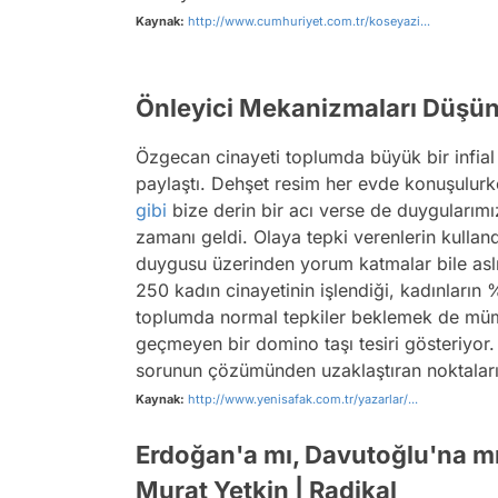
Kaynak:
http://www.cumhuriyet.com.tr/koseyazi...
Önleyici Mekanizmaları Düşünü
Özgecan cinayeti toplumda büyük bir infial
paylaştı. Dehşet resim her evde konuşulurk
gibi
bize derin bir acı verse de duygularımız
zamanı geldi. Olaya tepki verenlerin kulland
duygusu üzerinden yorum katmalar bile aslı
250 kadın cinayetinin işlendiği, kadınların
toplumda normal tepkiler beklemek de mümk
geçmeyen bir domino taşı tesiri gösteriyor.
sorunun çözümünden uzaklaştıran noktalar
Kaynak:
http://www.yenisafak.com.tr/yazarlar/...
Erdoğan'a mı, Davutoğlu'na mı 
Murat Yetkin | Radikal