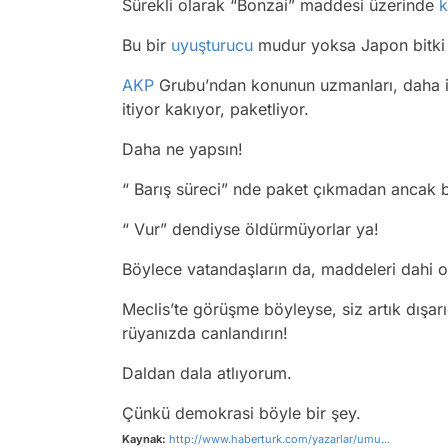
Sürekli olarak “Bonzai” maddesi üzerinde
Bu bir
uyuşturucu
mudur yoksa Japon bitki sa
AKP
Grubu’ndan konunun uzmanları, daha iy
itiyor kakıyor, paketliyor.
Daha ne yapsın!
“ Barış süreci” nde paket çıkmadan ancak 
“ Vur” dendiyse öldürmüyorlar ya!
Böylece vatandaşların da, maddeleri dahi ok
Meclis’te görüşme böyleyse, siz artık dışar
rüyanızda canlandırın!
Daldan dala atlıyorum.
Çünkü demokrasi böyle bir şey.
Kaynak:
http://www.haberturk.com/yazarlar/umu...