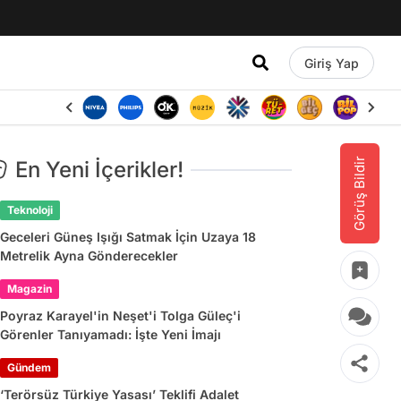
Giriş Yap
Görüş Bildir
En Yeni İçerikler!
Teknoloji
Geceleri Güneş Işığı Satmak İçin Uzaya 18
Metrelik Ayna Gönderecekler
Magazin
Poyraz Karayel'in Neşet'i Tolga Güleç'i
Görenler Tanıyamadı: İşte Yeni İmajı
Gündem
‘Terörsüz Türkiye Yasası’ Teklifi Adalet