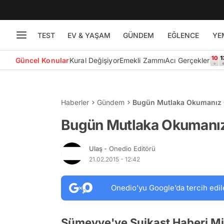
TEST
EV & YAŞAM
GÜNDEM
EĞLENCE
YE
Güncel Konular
Kural Değişiyor
Emekli Zammı
Acı Gerçekler
Haberler
Gündem
Bugün Mutlaka Okumanız G
Bugün Mutlaka Okumanız
Ulaş
- Onedio Editörü
21.02.2015 - 12:42
Onedio’yu Google’da tercih edil
Sümeyye'ye Suikast Haberi Mil