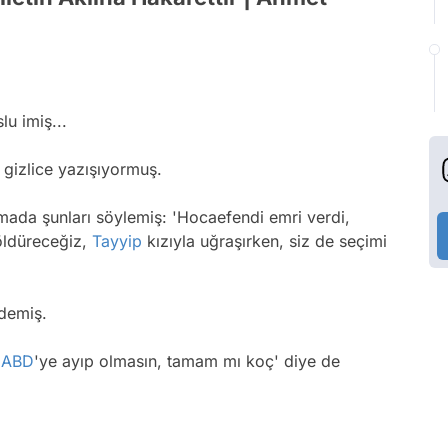
lu imiş...
 gizlice yazışıyormuş.
şmada şunları söylemiş: 'Hocaefendi emri verdi,
öldüreceğiz,
Tayyip
kızıyla uğraşırken, siz de seçimi
 demiş.
e
ABD
'ye ayıp olmasın, tamam mı koç' diye de