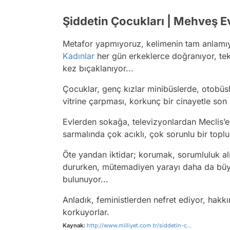
Şiddetin Çocukları | Mehveş Evi
Metafor yapmıyoruz, kelimenin tam anlamıy
Kadınlar
her gün erkeklerce doğranıyor, teke
kez bıçaklanıyor...
Çocuklar, genç kızlar minibüslerde, otobü
vitrine çarpması, korkunç bir cinayetle son 
Evlerden sokağa, televizyonlardan Meclis’e
sarmalında çok acıklı, çok sorunlu bir topl
Öte yandan iktidar; korumak, sorumluluk a
dururken, mütemadiyen yarayı daha da büyü
bulunuyor...
Anladık, feministlerden nefret ediyor, hakk
korkuyorlar.
Kaynak:
http://www.milliyet.com.tr/siddetin-c...