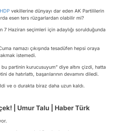
HDP
vekillerine dünyayı dar eden AK Partililerin
tlarda esen ters rüzgarlardan olabilir mi?
ün 7 Haziran seçimleri için adaylığı sorulduğunda
 Cuma namazı çıkışında tesadüfen hepsi oraya
ırakmak istemedi.
 bu partinin kurucusuyum” diye altını çizdi, hatta
i de hatırlattı, başarılarının devamını diledi.
eldi ve o durakta biraz daha uzun kaldı.
çek! | Umur Talu | Haber Türk
yor.