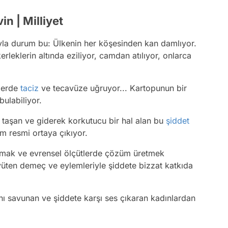
n | Milliyet
la durum bu: Ülkenin her köşesinden kan damlıyor.
rleklerin altında eziliyor, camdan atılıyor, onlarca
slerde
taciz
ve tecavüze uğruyor... Kartopunun bir
bulabiliyor.
 taşan ve giderek korkutucu bir hal alan bu
şiddet
um resmi ortaya çıkıyor.
lmak ve evrensel ölçütlerde çözüm üretmek
ten demeç ve eylemleriyle şiddete bizzat katkıda
ını savunan ve şiddete karşı ses çıkaran kadınlardan