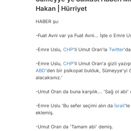
Hakan | Hürriyet
HABER şu:
-Fuat Avni var ya Fuat Avni... İşte o Emre Us
-Emre Uslu,
CHP
'li Umut Oran'la
Twitter
'da
-Emre Uslu,
CHP
'li Umut Oran'a gizli yazı
ABD
'den bir psikopat bulduk, Sümeyye'yi 
alacaksınız.'
-Umut Oran da buna karşılık... 'Sağ ol abi'
-Emre Uslu 'Bu sefer seçimi alın da
İsrail
'l
eklemiş.
-Umut Oran da 'Tamam abi' demiş.