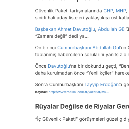
Güvenlik Paketi tartışmalarında
CHP
,
MHP
,
sinirli hali aday listeleri yaklaştıkça üst ka
Başbakan
Ahmet Davutoğlu
,
Abdullah Gül
’
“Zamanı değil” dedi ya…
On birinci
Cumhurbaşkanı Abdullah Gül
’ün
toplanmış habercilerin sorularını yanıtsız b
Önce
Davutoğlu
’na bir dokundu geçti, “Ben
daha kurulmadan önce “Yenilikçiler” hareketin
Sonra Cumhurbaşkanı
Tayyip Erdoğan
’a g
Kaynak:
http://www.radikal.com.tr/yazarlar/mu...
Rüyalar Değilse de Riyalar Ger
“İç Güvenlik Paketi” görüşmeleri güzel gidi