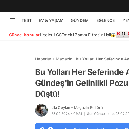
TEST
EV & YAŞAM
GÜNDEM
EĞLENCE
YE
Güncel Konular
Liseler-LGS
Emekli Zammı
Filtresiz Hali😱
Haberler
Magazin
Bu Yolları Her Seferinde A
Goygoycuların Diline Fena
Bu Yolları Her Seferinde
Gündeş'in Gelinlikli Pozu
Düştü!
Lila Ceylan
- Magazin Editörü
28.02.2024 - 09:51
Son Güncelleme: 28.02.20