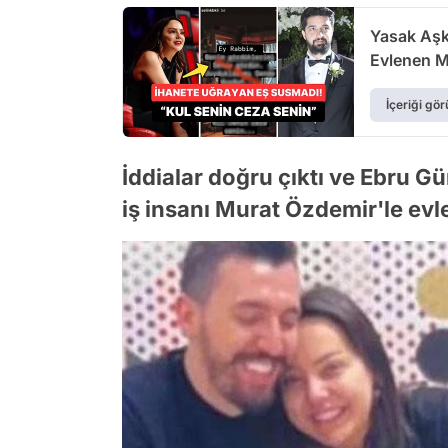
Yasak Aşk
Evlenen M
İçeriği gör
İddialar doğru çıktı ve Ebru G
iş insanı Murat Özdemir'le evl