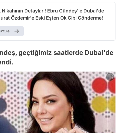
 Nikahının Detayları! Ebru Gündeş'le Dubai'de
urat Özdemir'e Eski Eşten Ok Gibi Gönderme!
üntüle
ündeş, geçtiğimiz saatlerde Dubai'de
endi.