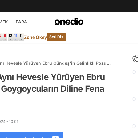
MEK
PARA
Zone Okey
Seri Diz
ynı Hevesle Yürüyen Ebru Gündeş'in Gelinlikli Pozu
 Düştü!
 Aynı Hevesle Yürüyen Ebru
 Goygoycuların Diline Fena
24 - 10:01