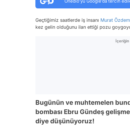
Onedio’yu Google’da tercih edil
Geçtiğimiz saatlerde iş insanı
Murat Özdem
kez gelin olduğunu ilan ettiği pozu goygoy
İçeriği
Bugünün ve muhtemelen bunda
bombası Ebru Gündeş gelişmes
diye düşünüyoruz!