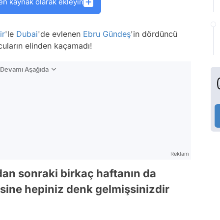
en kaynak olarak ekleyin
ir
'le
Dubai
'de evlenen
Ebru Gündeş
'in dördüncü
cuların elinden kaçamadı!
n Devamı Aşağıda
Reklam
n sonraki birkaç haftanın da
ine hepiniz denk gelmişsinizdir