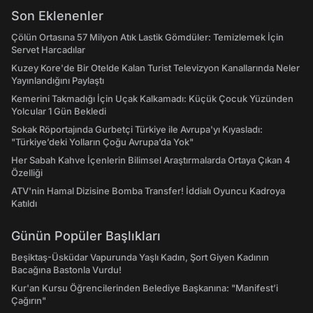
Son Eklenenler
Çölün Ortasına 57 Milyon Atık Lastik Gömdüler: Temizlemek İçin
Servet Harcadılar
Kuzey Kore'de Bir Otelde Kalan Turist Televizyon Kanallarında Neler
Yayınlandığını Paylaştı
Kemerini Takmadığı İçin Uçak Kalkamadı: Küçük Çocuk Yüzünden
Yolcular 1 Gün Bekledi
Sokak Röportajında Gurbetçi Türkiye ile Avrupa'yı Kıyasladı:
"Türkiye’deki Yolların Çoğu Avrupa’da Yok"
Her Sabah Kahve İçenlerin Bilimsel Araştırmalarda Ortaya Çıkan 4
Özelliği
ATV'nin Hamal Dizisine Bomba Transfer! İddialı Oyuncu Kadroya
Katıldı
Günün Popüler Başlıkları
Beşiktaş-Üsküdar Vapurunda Yaşlı Kadın, Şort Giyen Kadının
Bacağına Bastonla Vurdu!
Kur'an Kursu Öğrencilerinden Belediye Başkanına: "Manifest’i
Çağırın"