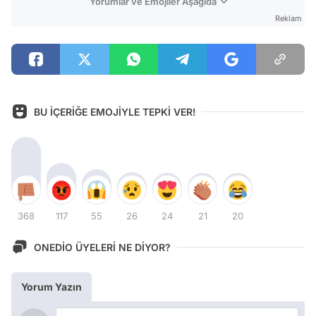
Yorumlar ve Emojiler Aşağıda
Reklam
BU İÇERİĞE EMOJİYLE TEPKİ VER!
368
117
55
26
24
21
20
ONEDİO ÜYELERİ NE DİYOR?
Yorum Yazın