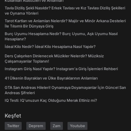
Kullanılan Atasözleri ve Anlamları
Tavla Diziliş Şekli Nasıldır? Erkek Tavlası ve Kız Tavlası Diziliş Şekilleri
ve Oynama Yönleri
Tarot Kartları ve Anlamları Nelerdir? Majör ve Minör Arkana Desteleri
İle Tılsımlı Bir Dünyaya Giriş
Burç Uyumu Hesaplama Nedir? Burç Uyumu, Aşk Uyumu Nasıl
Hesaplanır?
İdeal Kilo Nedir? İdeal Kilo Hesaplama Nasıl Yapılır?
Ders Çalışırken Dinlenecek Müzikler Nelerdir? Müziksiz
Çalışamayanlar Toplanın!
Instagram Giriş Nasıl Yapılır? Instagram'a Giriş İşlemleri Rehberi
41 Ülkenin Bayrakları ve Ülke Bayraklarının Anlamları
GTA San Andreas Hileleri! Oynamaya Doyamayanlar İçin Güncel San
Andreas Şifreleri
IQ Testi: IQ'unuzun Kaç Olduğunu Merak Ettiniz mi?
Keşfet
Twitter
Deprem
Zam
Youtube