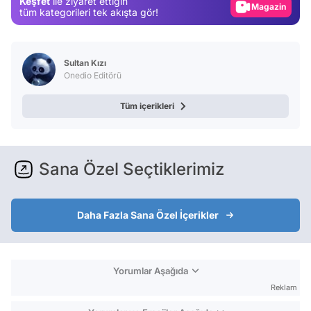
Keşfet
ile ziyaret ettiğin
Magazin
tüm kategorileri tek akışta gör!
Video
Test
Sultan Kızı
Onedio Editörü
Tüm içerikleri
Sana Özel Seçtiklerimiz
Daha Fazla Sana Özel İçerikler
Yorumlar Aşağıda
Reklam