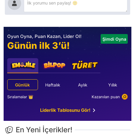
Oyun Oyna, Puan Kazan, Lider Ol!
Şimdi Oyna
Günün ilk 3’ü!
Günlük
Haftalık
Aylık
Yıllık
Sıralamalar 👑
Kazanılan puan
Liderlik Tablosunu Gör!
En Yeni İçerikler!