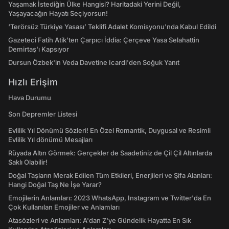
Yaşamak İstediğin Ülke Hangisi? Haritadaki Yerini Değil,
Yaşayacağın Hayatı Seçiyorsun!
‘Terörsüz Türkiye Yasası’ Teklifi Adalet Komisyonu'nda Kabul Edildi
Gazeteci Fatih Atik'ten Çarpıcı İddia: Çerçeve Yasa Selahattin
Demirtaş'ı Kapsıyor
Dursun Özbek'in Veda Davetine Icardi'den Soğuk Yanıt
Hızlı Erişim
Hava Durumu
Son Depremler Listesi
Evlilik Yıl Dönümü Sözleri! En Özel Romantik, Duygusal ve Resimli
Evlilik Yıl dönümü Mesajları
Rüyada Altın Görmek: Gerçekler de Saadetiniz de Çil Çil Altınlarda
Saklı Olabilir!
Doğal Taşların Merak Edilen Tüm Etkileri, Enerjileri ve Şifa Alanları:
Hangi Doğal Taş Ne İşe Yarar?
Emojilerin Anlamları: 2023 WhatsApp, Instagram ve Twitter'da En
Çok Kullanılan Emojiler ve Anlamları
Atasözleri ve Anlamları: A'dan Z'ye Gündelik Hayatta En Sık