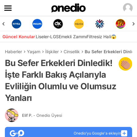
Güncel Konular
Liseler-LGS
Emekli Zammı
Filtresiz Hali😱
Haberler
Yaşam
İlişkiler
Cinsellik
Bu Sefer Erkekleri Dinled
Bu Sefer Erkekleri Dinledik!
İşte Farklı Bakış Açılarıyla
Evliliğin Olumlu ve Olumsuz
Yanları
Elif P.
- Onedio Üyesi
Onedio’yu Google'a ekleyin