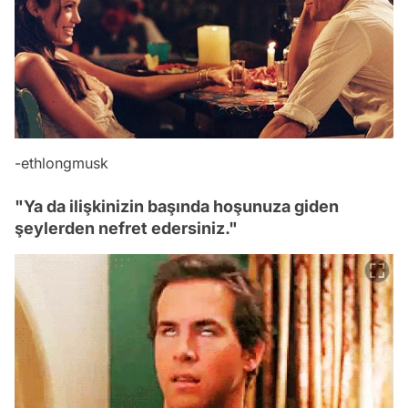
-
ethlongmusk
"Ya da ilişkinizin başında hoşunuza giden
şeylerden nefret edersiniz."