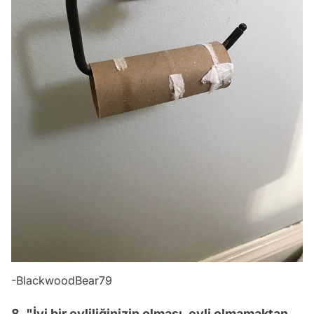
-BlackwoodBear79
8. "İyi bir evliliğinizin olması, evli olmamaktan