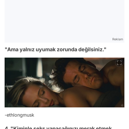
Reklam
"Ama yalnız uyumak zorunda değilsiniz."
-
ethlongmusk
4. "Kiminle seks yapacağınızı merak etmek