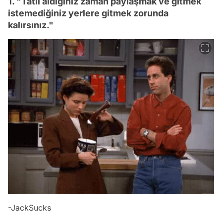
1. "Tatlı aldığınız zaman paylaşmak ve gitmek
istemediğiniz yerlere gitmek zorunda
kalırsınız."
-JackSucks