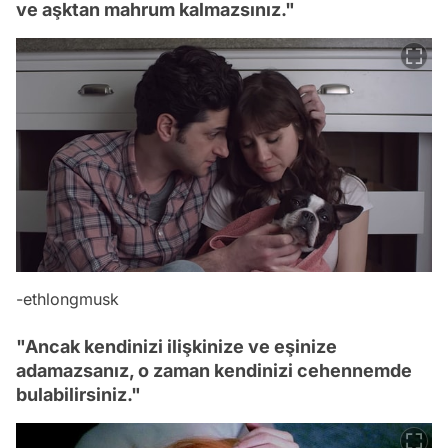
ve aşktan mahrum kalmazsınız."
-
ethlongmusk
"Ancak kendinizi ilişkinize ve eşinize
adamazsanız, o zaman kendinizi cehennemde
bulabilirsiniz."