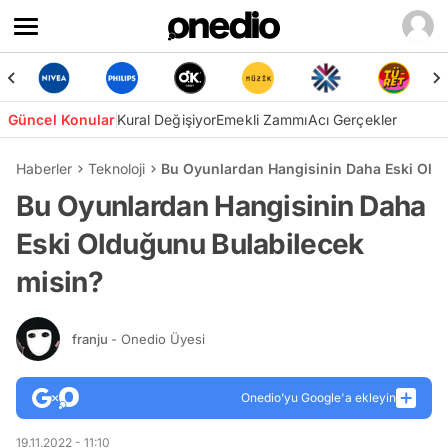
Güncel Konular
Kural Değişiyor
Emekli Zammı
Acı Gerçekler
Haberler
Teknoloji
Bu Oyunlardan Hangisinin Daha Eski Old
Bu Oyunlardan Hangisinin Daha
Eski Olduğunu Bulabilecek
misin?
franju
- Onedio Üyesi
Onedio’yu Google'a ekleyin
19.11.2022 - 11:10