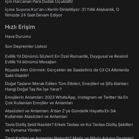
İçin Harcanan Para Dudak Uçuklattı!
İçme Suyuna Kur'an-ı Kerim Dinletiliyor: 31 Yıllık Alışkanlık, O
İlimizde 24 Saat Devam Ediyor
Hızlı Erişim
Hava Durumu
Son Depremler Listesi
Evlilik Yıl Dönümü Sözleri! En Özel Romantik, Duygusal ve Resimli
Evlilik Yıl dönümü Mesajları
Rüyada Altın Görmek: Gerçekler de Saadetiniz de Çil Çil Altınlarda
Saklı Olabilir!
Doğal Taşların Merak Edilen Tüm Etkileri, Enerjileri ve Şifa Alanları:
Hangi Doğal Taş Ne İşe Yarar?
Emojilerin Anlamları: 2023 WhatsApp, Instagram ve Twitter'da En
Çok Kullanılan Emojiler ve Anlamları
Atasözleri ve Anlamları: A'dan Z'ye Gündelik Hayatta En Sık
Kullanılan Atasözleri ve Anlamları
Tavla Diziliş Şekli Nasıldır? Erkek Tavlası ve Kız Tavlası Diziliş Şekilleri
ve Oynama Yönleri
Tarot Kartları ve Anlamları Nelerdir? Majör ve Minör Arkana Desteleri