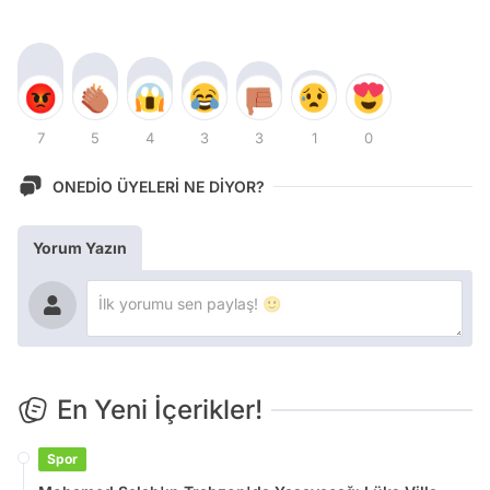
7
5
4
3
3
1
0
ONEDİO ÜYELERİ NE DİYOR?
Yorum Yazın
En Yeni İçerikler!
Spor