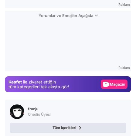
Reklam
Yorumlar ve Emojiler Aşağıda
Video
Test
Reklam
Gündem
Keşfet
ile ziyaret ettiğin
Magazin
tüm kategorileri tek akışta gör!
Video
Test
franju
Onedio Üyesi
Tüm içerikleri