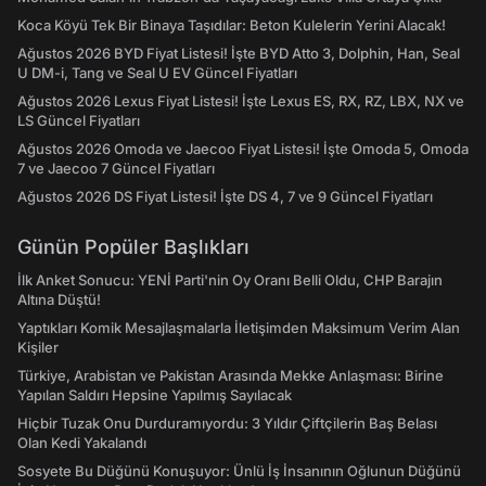
Koca Köyü Tek Bir Binaya Taşıdılar: Beton Kulelerin Yerini Alacak!
Ağustos 2026 BYD Fiyat Listesi! İşte BYD Atto 3, Dolphin, Han, Seal
U DM-i, Tang ve Seal U EV Güncel Fiyatları
Ağustos 2026 Lexus Fiyat Listesi! İşte Lexus ES, RX, RZ, LBX, NX ve
LS Güncel Fiyatları
Ağustos 2026 Omoda ve Jaecoo Fiyat Listesi! İşte Omoda 5, Omoda
7 ve Jaecoo 7 Güncel Fiyatları
Ağustos 2026 DS Fiyat Listesi! İşte DS 4, 7 ve 9 Güncel Fiyatları
Günün Popüler Başlıkları
İlk Anket Sonucu: YENİ Parti'nin Oy Oranı Belli Oldu, CHP Barajın
Altına Düştü!
Yaptıkları Komik Mesajlaşmalarla İletişimden Maksimum Verim Alan
Kişiler
Türkiye, Arabistan ve Pakistan Arasında Mekke Anlaşması: Birine
Yapılan Saldırı Hepsine Yapılmış Sayılacak
Hiçbir Tuzak Onu Durduramıyordu: 3 Yıldır Çiftçilerin Baş Belası
Olan Kedi Yakalandı
Sosyete Bu Düğünü Konuşuyor: Ünlü İş İnsanının Oğlunun Düğünü