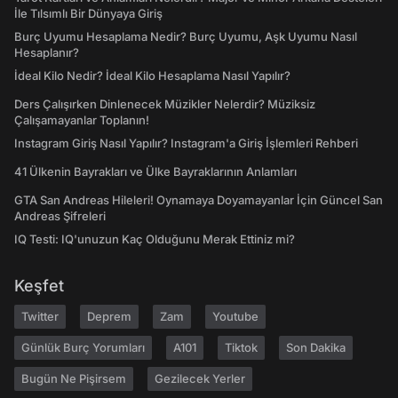
İle Tılsımlı Bir Dünyaya Giriş
Burç Uyumu Hesaplama Nedir? Burç Uyumu, Aşk Uyumu Nasıl
Hesaplanır?
İdeal Kilo Nedir? İdeal Kilo Hesaplama Nasıl Yapılır?
Ders Çalışırken Dinlenecek Müzikler Nelerdir? Müziksiz
Çalışamayanlar Toplanın!
Instagram Giriş Nasıl Yapılır? Instagram'a Giriş İşlemleri Rehberi
41 Ülkenin Bayrakları ve Ülke Bayraklarının Anlamları
GTA San Andreas Hileleri! Oynamaya Doyamayanlar İçin Güncel San
Andreas Şifreleri
IQ Testi: IQ'unuzun Kaç Olduğunu Merak Ettiniz mi?
Keşfet
Twitter
Deprem
Zam
Youtube
Günlük Burç Yorumları
A101
Tiktok
Son Dakika
Bugün Ne Pişirsem
Gezilecek Yerler