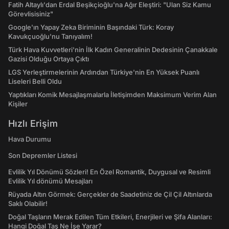
Fatih Altaylı'dan Erdal Beşikçioğlu'na Ağır Eleştiri: "Ulan Siz Kamu
Görevlisisiniz"
Google'ın Yapay Zeka Biriminin Başındaki Türk: Koray
Kavukçuoğlu'nu Tanıyalım!
Türk Hava Kuvvetleri'nin İlk Kadın Generalinin Dedesinin Çanakkale
Gazisi Olduğu Ortaya Çıktı
LGS Yerleştirmelerinin Ardından Türkiye'nin En Yüksek Puanlı
Liseleri Belli Oldu
Yaptıkları Komik Mesajlaşmalarla İletişimden Maksimum Verim Alan
Kişiler
Hızlı Erişim
Hava Durumu
Son Depremler Listesi
Evlilik Yıl Dönümü Sözleri! En Özel Romantik, Duygusal ve Resimli
Evlilik Yıl dönümü Mesajları
Rüyada Altın Görmek: Gerçekler de Saadetiniz de Çil Çil Altınlarda
Saklı Olabilir!
Doğal Taşların Merak Edilen Tüm Etkileri, Enerjileri ve Şifa Alanları:
Hangi Doğal Taş Ne İşe Yarar?