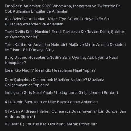
Emojilerin Anlamları: 2023 WhatsApp, Instagram ve Twitter'da En
Çok Kullanılan Emojiler ve Anlamları
Atasözleri ve Anlamları: A'dan Z'ye Gündelik Hayatta En Sık
Kullanılan Atasözleri ve Anlamları
Tavla Diziliş Şekli Nasıldır? Erkek Tavlası ve Kız Tavlası Diziliş Şekilleri
ve Oynama Yönleri
Tarot Kartları ve Anlamları Nelerdir? Majör ve Minör Arkana Desteleri
İle Tılsımlı Bir Dünyaya Giriş
Burç Uyumu Hesaplama Nedir? Burç Uyumu, Aşk Uyumu Nasıl
Hesaplanır?
İdeal Kilo Nedir? İdeal Kilo Hesaplama Nasıl Yapılır?
Ders Çalışırken Dinlenecek Müzikler Nelerdir? Müziksiz
Çalışamayanlar Toplanın!
Instagram Giriş Nasıl Yapılır? Instagram'a Giriş İşlemleri Rehberi
41 Ülkenin Bayrakları ve Ülke Bayraklarının Anlamları
GTA San Andreas Hileleri! Oynamaya Doyamayanlar İçin Güncel San
Andreas Şifreleri
IQ Testi: IQ'unuzun Kaç Olduğunu Merak Ettiniz mi?