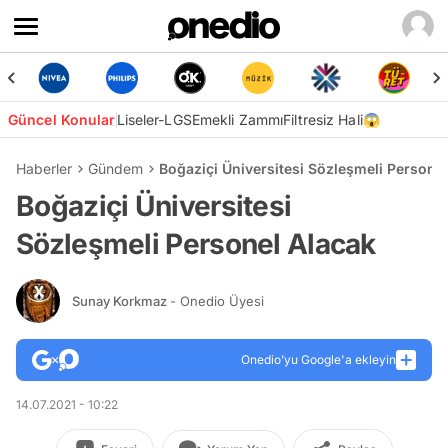
Güncel Konular
Liseler-LGS
Emekli Zammı
Filtresiz Hali😱
Haberler
Gündem
Boğaziçi Üniversitesi Sözleşmeli Persone
Boğaziçi Üniversitesi
Sözleşmeli Personel Alacak
Sunay Korkmaz
- Onedio Üyesi
Onedio’yu Google'a ekleyin
14.07.2021 - 10:22