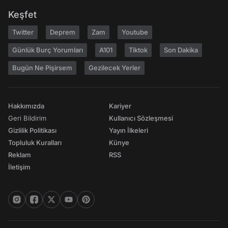
Keşfet
Twitter
Deprem
Zam
Youtube
Günlük Burç Yorumları
A101
Tiktok
Son Dakika
Bugün Ne Pişirsem
Gezilecek Yerler
Hakkımızda
Kariyer
Geri Bildirim
Kullanıcı Sözleşmesi
Gizlilik Politikası
Yayın İlkeleri
Topluluk Kuralları
Künye
Reklam
RSS
İletişim