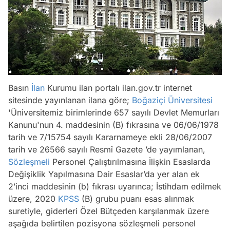
Basın
İlan
Kurumu ilan portalı ilan.gov.tr internet
sitesinde yayınlanan ilana göre;
Boğaziçi Üniversitesi
'Üniversitemiz birimlerinde 657 sayılı Devlet Memurları
Kanunu'nun 4. maddesinin (B) fıkrasına ve 06/06/1978
tarih ve 7/15754 sayılı Kararnameye ekli 28/06/2007
tarih ve 26566 sayılı Resmî Gazete ’de yayımlanan,
Sözleşmeli
Personel Çalıştırılmasına İlişkin Esaslarda
Değişiklik Yapılmasına Dair Esaslar’da yer alan ek
2’inci maddesinin (b) fıkrası uyarınca; İstihdam edilmek
üzere, 2020
KPSS
(B) grubu puanı esas alınmak
suretiyle, giderleri Özel Bütçeden karşılanmak üzere
aşağıda belirtilen pozisyona sözleşmeli personel