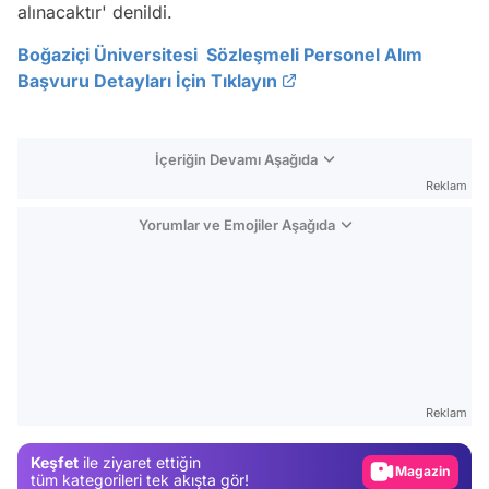
alınacaktır' denildi.
Boğaziçi Üniversitesi Sözleşmeli Personel Alım
Başvuru Detayları İçin Tıklayın
İçeriğin Devamı Aşağıda
Reklam
Yorumlar ve Emojiler Aşağıda
Video
Test
Reklam
Gündem
Keşfet
ile ziyaret ettiğin
Magazin
tüm kategorileri tek akışta gör!