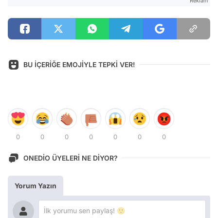
Reklam
BU İÇERİĞE EMOJİYLE TEPKİ VER!
0
0
0
0
0
0
0
ONEDİO ÜYELERİ NE DİYOR?
Yorum Yazın