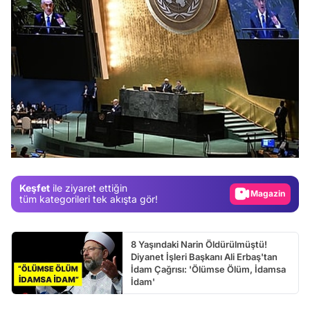
Video
Test
Gündem
Magazin
Keşfet
ile ziyaret ettiğin
tüm kategorileri tek akışta gör!
Video
Test
8 Yaşındaki Narin Öldürülmüştü!
Diyanet İşleri Başkanı Ali Erbaş'tan
İdam Çağrısı: 'Ölümse Ölüm, İdamsa
İdam'