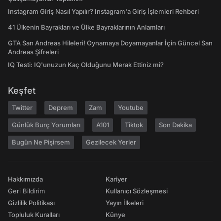
Instagram Giriş Nasıl Yapılır? Instagram'a Giriş İşlemleri Rehberi
41 Ülkenin Bayrakları ve Ülke Bayraklarının Anlamları
GTA San Andreas Hileleri! Oynamaya Doyamayanlar İçin Güncel San
Andreas Şifreleri
IQ Testi: IQ'unuzun Kaç Olduğunu Merak Ettiniz mi?
Keşfet
Twitter
Deprem
Zam
Youtube
Günlük Burç Yorumları
A101
Tiktok
Son Dakika
Bugün Ne Pişirsem
Gezilecek Yerler
Hakkımızda
Kariyer
Geri Bildirim
Kullanıcı Sözleşmesi
Gizlilik Politikası
Yayın İlkeleri
Topluluk Kuralları
Künye