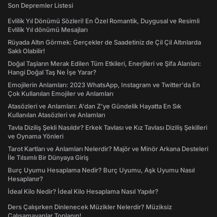
Son Depremler Listesi
Evlilik Yıl Dönümü Sözleri! En Özel Romantik, Duygusal ve Resimli
Evlilik Yıl dönümü Mesajları
Rüyada Altın Görmek: Gerçekler de Saadetiniz de Çil Çil Altınlarda
Saklı Olabilir!
Doğal Taşların Merak Edilen Tüm Etkileri, Enerjileri ve Şifa Alanları:
Hangi Doğal Taş Ne İşe Yarar?
Emojilerin Anlamları: 2023 WhatsApp, Instagram ve Twitter'da En
Çok Kullanılan Emojiler ve Anlamları
Atasözleri ve Anlamları: A'dan Z'ye Gündelik Hayatta En Sık
Kullanılan Atasözleri ve Anlamları
Tavla Diziliş Şekli Nasıldır? Erkek Tavlası ve Kız Tavlası Diziliş Şekilleri
ve Oynama Yönleri
Tarot Kartları ve Anlamları Nelerdir? Majör ve Minör Arkana Desteleri
İle Tılsımlı Bir Dünyaya Giriş
Burç Uyumu Hesaplama Nedir? Burç Uyumu, Aşk Uyumu Nasıl
Hesaplanır?
İdeal Kilo Nedir? İdeal Kilo Hesaplama Nasıl Yapılır?
Ders Çalışırken Dinlenecek Müzikler Nelerdir? Müziksiz
Çalışamayanlar Toplanın!