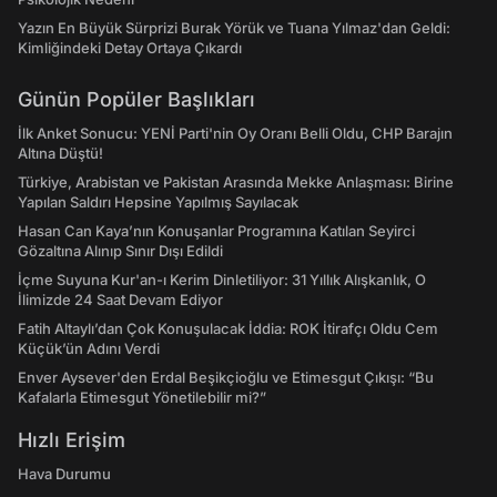
Yazın En Büyük Sürprizi Burak Yörük ve Tuana Yılmaz'dan Geldi:
Kimliğindeki Detay Ortaya Çıkardı
Günün Popüler Başlıkları
İlk Anket Sonucu: YENİ Parti'nin Oy Oranı Belli Oldu, CHP Barajın
Altına Düştü!
Türkiye, Arabistan ve Pakistan Arasında Mekke Anlaşması: Birine
Yapılan Saldırı Hepsine Yapılmış Sayılacak
Hasan Can Kaya’nın Konuşanlar Programına Katılan Seyirci
Gözaltına Alınıp Sınır Dışı Edildi
İçme Suyuna Kur'an-ı Kerim Dinletiliyor: 31 Yıllık Alışkanlık, O
İlimizde 24 Saat Devam Ediyor
Fatih Altaylı’dan Çok Konuşulacak İddia: ROK İtirafçı Oldu Cem
Küçük’ün Adını Verdi
Enver Aysever'den Erdal Beşikçioğlu ve Etimesgut Çıkışı: “Bu
Kafalarla Etimesgut Yönetilebilir mi?”
Hızlı Erişim
Hava Durumu