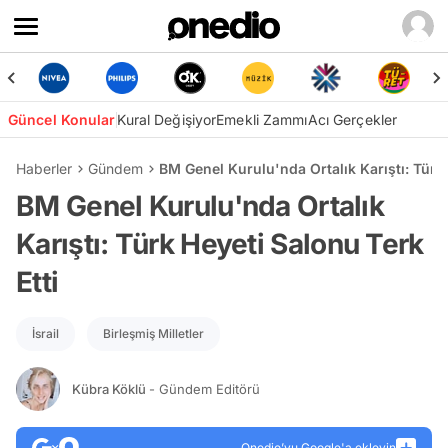
Güncel Konular
Kural Değişiyor
Emekli Zammı
Acı Gerçekler
Haberler
Gündem
BM Genel Kurulu'nda Ortalık Karıştı: Türk 
BM Genel Kurulu'nda Ortalık
Karıştı: Türk Heyeti Salonu Terk
Etti
İsrail
Birleşmiş Milletler
Kübra Köklü
- Gündem Editörü
Onedio’yu Google'a ekleyin