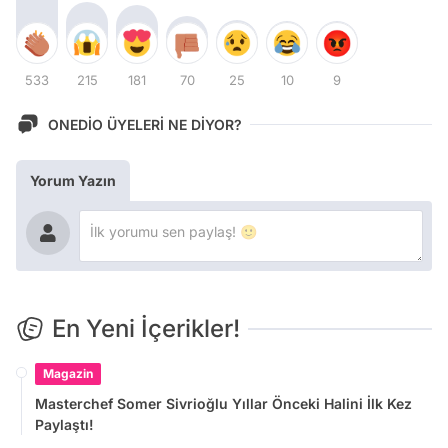
533
215
181
70
25
10
9
ONEDİO ÜYELERİ NE DİYOR?
Yorum Yazın
En Yeni İçerikler!
Magazin
Masterchef Somer Sivrioğlu Yıllar Önceki Halini İlk Kez
Paylaştı!