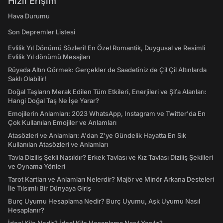
Hızlı Erişim
Hava Durumu
Son Depremler Listesi
Evlilik Yıl Dönümü Sözleri! En Özel Romantik, Duygusal ve Resimli
Evlilik Yıl dönümü Mesajları
Rüyada Altın Görmek: Gerçekler de Saadetiniz de Çil Çil Altınlarda
Saklı Olabilir!
Doğal Taşların Merak Edilen Tüm Etkileri, Enerjileri ve Şifa Alanları:
Hangi Doğal Taş Ne İşe Yarar?
Emojilerin Anlamları: 2023 WhatsApp, Instagram ve Twitter'da En
Çok Kullanılan Emojiler ve Anlamları
Atasözleri ve Anlamları: A'dan Z'ye Gündelik Hayatta En Sık
Kullanılan Atasözleri ve Anlamları
Tavla Diziliş Şekli Nasıldır? Erkek Tavlası ve Kız Tavlası Diziliş Şekilleri
ve Oynama Yönleri
Tarot Kartları ve Anlamları Nelerdir? Majör ve Minör Arkana Desteleri
İle Tılsımlı Bir Dünyaya Giriş
Burç Uyumu Hesaplama Nedir? Burç Uyumu, Aşk Uyumu Nasıl
Hesaplanır?