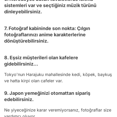
sistemleri var ve seçtiğiniz müzik türünü
dinleyebilirsiniz.
7. Fotoğraf kabininde son nokta: Çılgın
fotoğraflarınızı anime karakterlerine
dönüştürebilirsiniz.
8. Eşsiz müşterileri olan kafelere
gidebilirsiniz...
Tokyo'nun Harajuku mahallesinde
kedi
,
köpek
, baykuş
ve hatta kirpi olan cafeler var.
9. Japon yemeğinizi otomattan sipariş
edebilirsiniz.
Ne yiyeceğinize karar veremiyorsanız, fotoğraflar size
yardımcı oluyor.