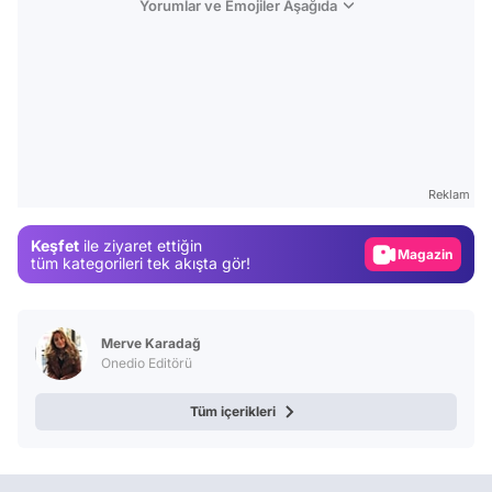
Yorumlar ve Emojiler Aşağıda
Video
Test
Reklam
Gündem
Keşfet
ile ziyaret ettiğin
Magazin
tüm kategorileri tek akışta gör!
Video
Test
Merve Karadağ
Onedio Editörü
Tüm içerikleri