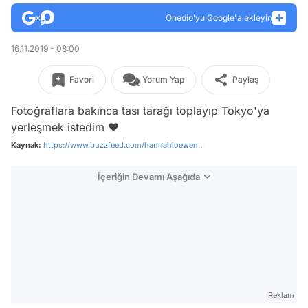
Onedio’yu Google'a ekleyin
16.11.2019 - 08:00
Favori
Yorum Yap
Paylaş
Fotoğraflara bakınca tası tarağı toplayıp Tokyo'ya
yerleşmek istedim ❤️
Kaynak:
https://www.buzzfeed.com/hannahloewen...
İçeriğin Devamı Aşağıda
Reklam