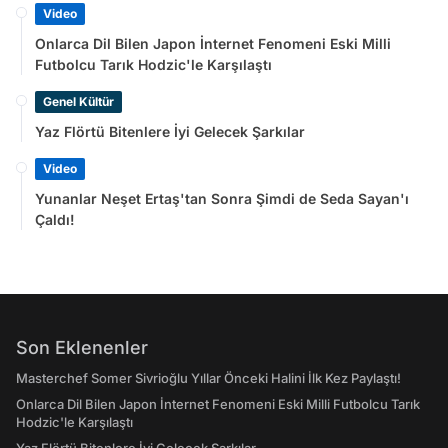
Video
Onlarca Dil Bilen Japon İnternet Fenomeni Eski Milli
Futbolcu Tarık Hodzic'le Karşılaştı
Genel Kültür
Yaz Flörtü Bitenlere İyi Gelecek Şarkılar
Video
Yunanlar Neşet Ertaş'tan Sonra Şimdi de Seda Sayan'ı
Çaldı!
Son Eklenenler
Masterchef Somer Sivrioğlu Yıllar Önceki Halini İlk Kez Paylaştı!
Onlarca Dil Bilen Japon İnternet Fenomeni Eski Milli Futbolcu Tarık
Hodzic'le Karşılaştı