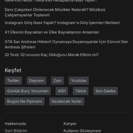
İdeal Kilo Nedir? İdeal Kilo Hesaplama Nasıl Yapılır?
Ders Çalışırken Dinlenecek Müzikler Nelerdir? Müziksiz
Çalışamayanlar Toplanın!
Instagram Giriş Nasıl Yapılır? Instagram'a Giriş İşlemleri Rehberi
41 Ülkenin Bayrakları ve Ülke Bayraklarının Anlamları
GTA San Andreas Hileleri! Oynamaya Doyamayanlar İçin Güncel San
Andreas Şifreleri
IQ Testi: IQ'unuzun Kaç Olduğunu Merak Ettiniz mi?
Keşfet
Twitter
Deprem
Zam
Youtube
Günlük Burç Yorumları
A101
Tiktok
Son Dakika
Bugün Ne Pişirsem
Gezilecek Yerler
Hakkımızda
Kariyer
Geri Bildirim
Kullanıcı Sözleşmesi