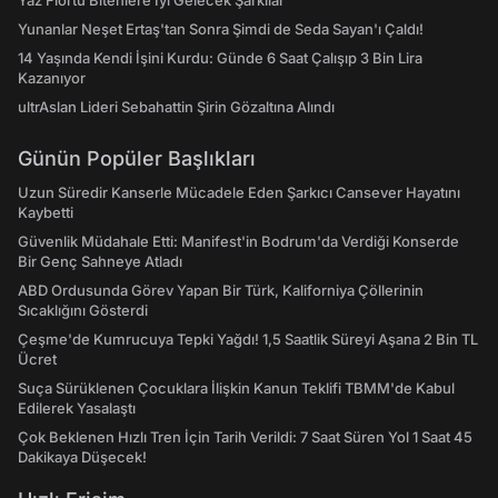
Yaz Flörtü Bitenlere İyi Gelecek Şarkılar
Yunanlar Neşet Ertaş'tan Sonra Şimdi de Seda Sayan'ı Çaldı!
14 Yaşında Kendi İşini Kurdu: Günde 6 Saat Çalışıp 3 Bin Lira
Kazanıyor
ultrAslan Lideri Sebahattin Şirin Gözaltına Alındı
Günün Popüler Başlıkları
Uzun Süredir Kanserle Mücadele Eden Şarkıcı Cansever Hayatını
Kaybetti
Güvenlik Müdahale Etti: Manifest'in Bodrum'da Verdiği Konserde
Bir Genç Sahneye Atladı
ABD Ordusunda Görev Yapan Bir Türk, Kaliforniya Çöllerinin
Sıcaklığını Gösterdi
Çeşme'de Kumrucuya Tepki Yağdı! 1,5 Saatlik Süreyi Aşana 2 Bin TL
Ücret
Suça Sürüklenen Çocuklara İlişkin Kanun Teklifi TBMM'de Kabul
Edilerek Yasalaştı
Çok Beklenen Hızlı Tren İçin Tarih Verildi: 7 Saat Süren Yol 1 Saat 45
Dakikaya Düşecek!