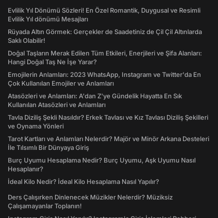
Evlilik Yıl Dönümü Sözleri! En Özel Romantik, Duygusal ve Resimli
Evlilik Yıl dönümü Mesajları
Rüyada Altın Görmek: Gerçekler de Saadetiniz de Çil Çil Altınlarda
Saklı Olabilir!
Doğal Taşların Merak Edilen Tüm Etkileri, Enerjileri ve Şifa Alanları:
Hangi Doğal Taş Ne İşe Yarar?
Emojilerin Anlamları: 2023 WhatsApp, Instagram ve Twitter'da En
Çok Kullanılan Emojiler ve Anlamları
Atasözleri ve Anlamları: A'dan Z'ye Gündelik Hayatta En Sık
Kullanılan Atasözleri ve Anlamları
Tavla Diziliş Şekli Nasıldır? Erkek Tavlası ve Kız Tavlası Diziliş Şekilleri
ve Oynama Yönleri
Tarot Kartları ve Anlamları Nelerdir? Majör ve Minör Arkana Desteleri
İle Tılsımlı Bir Dünyaya Giriş
Burç Uyumu Hesaplama Nedir? Burç Uyumu, Aşk Uyumu Nasıl
Hesaplanır?
İdeal Kilo Nedir? İdeal Kilo Hesaplama Nasıl Yapılır?
Ders Çalışırken Dinlenecek Müzikler Nelerdir? Müziksiz
Çalışamayanlar Toplanın!