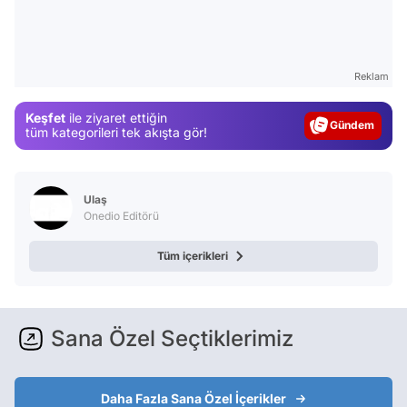
Video
Reklam
Test
Keşfet
ile ziyaret ettiğin
Gündem
tüm kategorileri tek akışta gör!
Magazin
Video
Ulaş
Test
Onedio Editörü
Tüm içerikleri
Sana Özel Seçtiklerimiz
Daha Fazla Sana Özel İçerikler