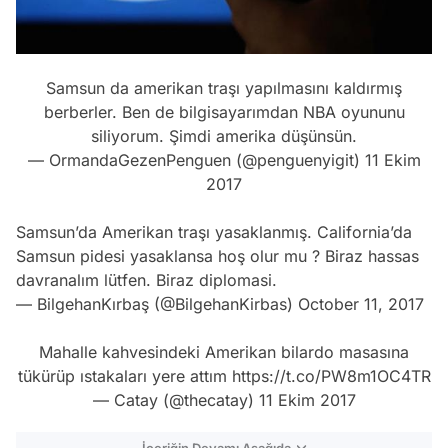
Samsun da amerikan traşı yapılmasını kaldırmış
berberler. Ben de bilgisayarımdan NBA oyununu
siliyorum. Şimdi amerika düşünsün.
— OrmandaGezenPenguen (@penguenyigit)
11 Ekim
2017
Samsun’da Amerikan traşı yasaklanmış. California’da
Samsun pidesi yasaklansa hoş olur mu ? Biraz hassas
davranalım lütfen. Biraz diplomasi.
— BilgehanKırbaş (@BilgehanKirbas)
October 11, 2017
Mahalle kahvesindeki Amerikan bilardo masasına
tükürüp ıstakaları yere attım
https://t.co/PW8m1OC4TR
— Catay (@thecatay)
11 Ekim 2017
İçeriğin Devamı Aşağıda