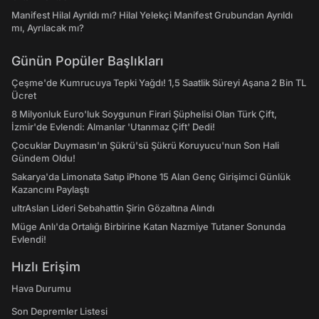
Manifest Hilal Ayrıldı mı? Hilal Yelekçi Manifest Grubundan Ayrıldı
mı, Ayrılacak mı?
Günün Popüler Başlıkları
Çeşme'de Kumrucuya Tepki Yağdı! 1,5 Saatlik Süreyi Aşana 2 Bin TL
Ücret
8 Milyonluk Euro'luk Soygunun Firari Şüphelisi Olan Türk Çift,
İzmir'de Evlendi: Almanlar 'Utanmaz Çift' Dedi!
Çocuklar Duymasın'ın Şükrü'sü Şükrü Koruyucu'nun Son Hali
Gündem Oldu!
Sakarya'da Limonata Satıp iPhone 15 Alan Genç Girişimci Günlük
Kazancını Paylaştı
ultrAslan Lideri Sebahattin Şirin Gözaltına Alındı
Müge Anlı'da Ortalığı Birbirine Katan Nazmiye Tutaner Sonunda
Evlendi!
Hızlı Erişim
Hava Durumu
Son Depremler Listesi