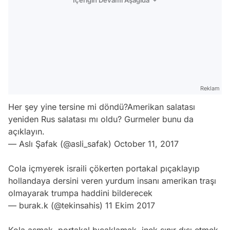
Reklam
Her şey yine tersine mi döndü?Amerikan salatası
yeniden Rus salatası mı oldu? Gurmeler bunu da
açıklayın.
— Aslı Şafak (@asli_safak)
October 11, 2017
Cola içmyerek israili çökerten portakal pıçaklayıp
hollandaya dersini veren yurdum insanı amerikan traşı
olmayarak trumpa haddini bilderecek
— burak.k (@tekinsahis)
11 Ekim 2017
Kola asmak, portakal bıçaklamak, inek sınır dışı etmek,