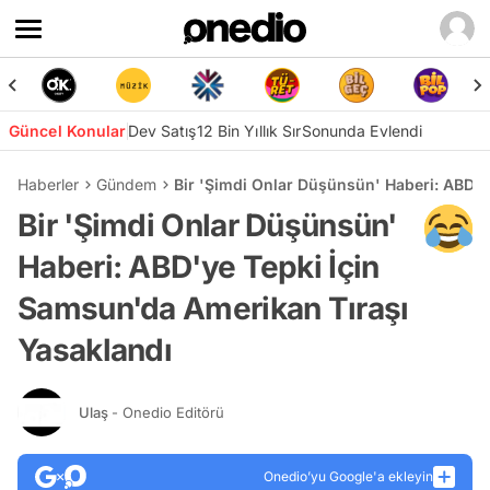
Güncel Konular
Dev Satış
12 Bin Yıllık Sır
Sonunda Evlendi
Haberler
Gündem
Bir 'Şimdi Onlar Düşünsün' Haberi: ABD'y
Bir 'Şimdi Onlar Düşünsün'
Haberi: ABD'ye Tepki İçin
Samsun'da Amerikan Tıraşı
Yasaklandı
Ulaş
- Onedio Editörü
Onedio’yu Google'a ekleyin