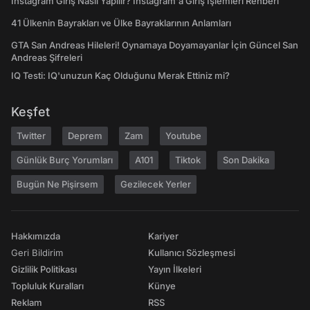
Instagram Giriş Nasıl Yapılır? Instagram'a Giriş İşlemleri Rehberi
41 Ülkenin Bayrakları ve Ülke Bayraklarının Anlamları
GTA San Andreas Hileleri! Oynamaya Doyamayanlar İçin Güncel San
Andreas Şifreleri
IQ Testi: IQ'unuzun Kaç Olduğunu Merak Ettiniz mi?
Keşfet
Twitter
Deprem
Zam
Youtube
Günlük Burç Yorumları
A101
Tiktok
Son Dakika
Bugün Ne Pişirsem
Gezilecek Yerler
Hakkımızda
Kariyer
Geri Bildirim
Kullanıcı Sözleşmesi
Gizlilik Politikası
Yayın İlkeleri
Topluluk Kuralları
Künye
Reklam
RSS