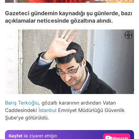
Gazeteci gündemin kaynadığı şu günlerde, bazı
açıklamalar neticesinde gözaltına alındı.
Barış Terkoğlu
, gözaltı kararının ardından Vatan
Video
Caddesindeki
İstanbul
Emniyet Müdürlüğü Güvenlik
Şube’ye götürüldü.
Test
Gündem
Keşfet
ile ziyaret ettiğin
Magazin