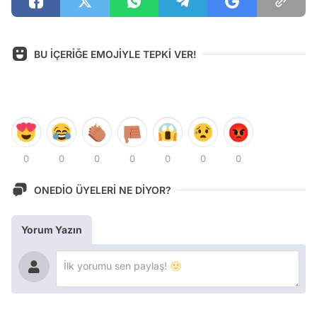
BU İÇERİĞE EMOJİYLE TEPKİ VER!
0
0
0
0
0
0
0
ONEDİO ÜYELERİ NE DİYOR?
Yorum Yazın