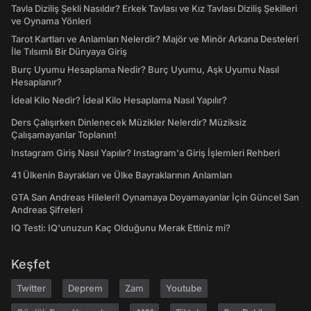
Tavla Diziliş Şekli Nasıldır? Erkek Tavlası ve Kız Tavlası Diziliş Şekilleri
ve Oynama Yönleri
Tarot Kartları ve Anlamları Nelerdir? Majör ve Minör Arkana Desteleri
İle Tılsımlı Bir Dünyaya Giriş
Burç Uyumu Hesaplama Nedir? Burç Uyumu, Aşk Uyumu Nasıl
Hesaplanır?
İdeal Kilo Nedir? İdeal Kilo Hesaplama Nasıl Yapılır?
Ders Çalışırken Dinlenecek Müzikler Nelerdir? Müziksiz
Çalışamayanlar Toplanın!
Instagram Giriş Nasıl Yapılır? Instagram'a Giriş İşlemleri Rehberi
41 Ülkenin Bayrakları ve Ülke Bayraklarının Anlamları
GTA San Andreas Hileleri! Oynamaya Doyamayanlar İçin Güncel San
Andreas Şifreleri
IQ Testi: IQ'unuzun Kaç Olduğunu Merak Ettiniz mi?
Keşfet
Twitter
Deprem
Zam
Youtube