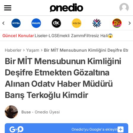
Güncel Konular
Liseler-LGS
Emekli Zammı
Filtresiz Hali😱
Haberler
Yaşam
Bir MİT Mensubunun Kimliğini Deşifre Etme
Bir MİT Mensubunun Kimliğini
Deşifre Etmekten Gözaltına
Alınan Odatv Haber Müdürü
Barış Terkoğlu Kimdir
Buse
- Onedio Üyesi
Onedio’yu Google'a ekleyin