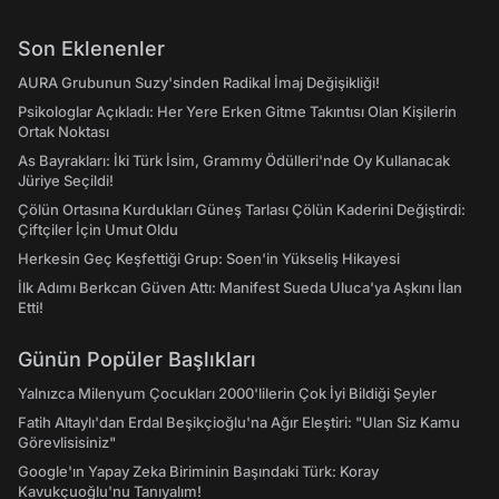
Son Eklenenler
AURA Grubunun Suzy'sinden Radikal İmaj Değişikliği!
Psikologlar Açıkladı: Her Yere Erken Gitme Takıntısı Olan Kişilerin
Ortak Noktası
As Bayrakları: İki Türk İsim, Grammy Ödülleri'nde Oy Kullanacak
Jüriye Seçildi!
Çölün Ortasına Kurdukları Güneş Tarlası Çölün Kaderini Değiştirdi:
Çiftçiler İçin Umut Oldu
Herkesin Geç Keşfettiği Grup: Soen'in Yükseliş Hikayesi
İlk Adımı Berkcan Güven Attı: Manifest Sueda Uluca'ya Aşkını İlan
Etti!
Günün Popüler Başlıkları
Yalnızca Milenyum Çocukları 2000'lilerin Çok İyi Bildiği Şeyler
Fatih Altaylı'dan Erdal Beşikçioğlu'na Ağır Eleştiri: "Ulan Siz Kamu
Görevlisisiniz"
Google'ın Yapay Zeka Biriminin Başındaki Türk: Koray
Kavukçuoğlu'nu Tanıyalım!