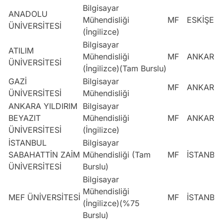
Bilgisayar
ANADOLU
Mühendisliği
MF
ESKİŞEH
ÜNİVERSİTESİ
(İngilizce)
Bilgisayar
ATILIM
Mühendisliği
MF
ANKARA
ÜNİVERSİTESİ
(İngilizce)(Tam Burslu)
GAZİ
Bilgisayar
MF
ANKARA
ÜNİVERSİTESİ
Mühendisliği
ANKARA YILDIRIM
Bilgisayar
BEYAZIT
Mühendisliği
MF
ANKARA
ÜNİVERSİTESİ
(İngilizce)
İSTANBUL
Bilgisayar
SABAHATTİN ZAİM
Mühendisliği (Tam
MF
İSTANBU
ÜNİVERSİTESİ
Burslu)
Bilgisayar
Mühendisliği
MEF ÜNİVERSİTESİ
MF
İSTANBU
(İngilizce)(%75
Burslu)