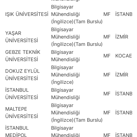
Bilgisayar
IŞIK ÜNİVERSİTESİ
Mühendisliği
MF
İSTANBU
(İngilizce)(Tam Burslu)
Bilgisayar
YAŞAR
Mühendisliği
MF
İZMİR
ÜNİVERSİTESİ
(İngilizce)(Tam Burslu)
GEBZE TEKNİK
Bilgisayar
MF
KOCAELİ
ÜNİVERSİTESİ
Mühendisliği
Bilgisayar
DOKUZ EYLÜL
Mühendisliği
MF
İZMİR
ÜNİVERSİTESİ
(İngilizce)
İSTANBUL
Bilgisayar
MF
İSTANBU
ÜNİVERSİTESİ
Mühendisliği
Bilgisayar
MALTEPE
Mühendisliği
MF
İSTANBU
ÜNİVERSİTESİ
(İngilizce)(Tam Burslu)
İSTANBUL
Bilgisayar
MEDİPOL
Mühendisliği
MF
İSTANBU