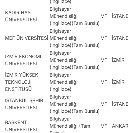
(İngilizce)
Bilgisayar
KADİR HAS
Mühendisliği
MF
İSTANBU
ÜNİVERSİTESİ
(İngilizce)(Tam Burslu)
Bilgisayar
MEF ÜNİVERSİTESİ
Mühendisliği
MF
İSTANBU
(İngilizce)(Tam Burslu)
Bilgisayar
İZMİR EKONOMİ
Mühendisliği
MF
İZMİR
ÜNİVERSİTESİ
(İngilizce)(Tam Burslu)
İZMİR YÜKSEK
Bilgisayar
TEKNOLOJİ
Mühendisliği
MF
İZMİR
ENSTİTÜSÜ
(İngilizce)
Bilgisayar
İSTANBUL ŞEHİR
Mühendisliği
MF
İSTANBU
ÜNİVERSİTESİ
(İngilizce)(Tam Burslu)
Bilgisayar
BAŞKENT
Mühendisliği (Tam
MF
ANKARA
ÜNİVERSİTESİ
Burslu)