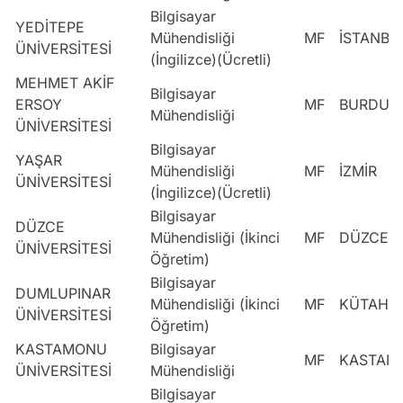
Bilgisayar
YEDİTEPE
Mühendisliği
MF
İSTANBU
ÜNİVERSİTESİ
(İngilizce)(Ücretli)
MEHMET AKİF
Bilgisayar
ERSOY
MF
BURDUR
Mühendisliği
ÜNİVERSİTESİ
Bilgisayar
YAŞAR
Mühendisliği
MF
İZMİR
ÜNİVERSİTESİ
(İngilizce)(Ücretli)
Bilgisayar
DÜZCE
Mühendisliği (İkinci
MF
DÜZCE
ÜNİVERSİTESİ
Öğretim)
Bilgisayar
DUMLUPINAR
Mühendisliği (İkinci
MF
KÜTAHY
ÜNİVERSİTESİ
Öğretim)
KASTAMONU
Bilgisayar
MF
KASTAM
ÜNİVERSİTESİ
Mühendisliği
Bilgisayar