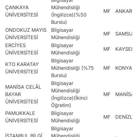
ÇANKAYA
Mühendisliği
MF
ANKARA
ÜNİVERSİTESİ
(İngilizce)(%50
Burslu)
ONDOKUZ MAYIS
Bilgisayar
MF
SAMSUN
ÜNİVERSİTESİ
Mühendisliği
ERCİYES
Bilgisayar
MF
KAYSERİ
ÜNİVERSİTESİ
Mühendisliği
Bilgisayar
KTO KARATAY
Mühendisliği (%75
MF
KONYA
ÜNİVERSİTESİ
Burslu)
Bilgisayar
MANİSA CELÂL
Mühendisliği
BAYAR
MF
MANİSA
(İngilizce)(İkinci
ÜNİVERSİTESİ
Öğretim)
PAMUKKALE
Bilgisayar
MF
DENİZLİ
ÜNİVERSİTESİ
Mühendisliği
Bilgisayar
İSTANBUL BİLGİ
Mühendisliği