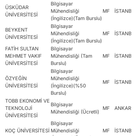
Bilgisayar
ÜSKÜDAR
Mühendisliği
MF
İSTANBU
ÜNİVERSİTESİ
(İngilizce)(Tam Burslu)
Bilgisayar
BEYKENT
Mühendisliği
MF
İSTANBU
ÜNİVERSİTESİ
(İngilizce)(Tam Burslu)
FATİH SULTAN
Bilgisayar
MEHMET VAKIF
Mühendisliği (Tam
MF
İSTANBU
ÜNİVERSİTESİ
Burslu)
Bilgisayar
ÖZYEĞİN
Mühendisliği
MF
İSTANBU
ÜNİVERSİTESİ
(İngilizce)(%50
Burslu)
TOBB EKONOMİ VE
Bilgisayar
TEKNOLOJİ
MF
ANKARA
Mühendisliği (Ücretli)
ÜNİVERSİTESİ
Bilgisayar
KOÇ ÜNİVERSİTESİ
Mühendisliği
MF
İSTANBU