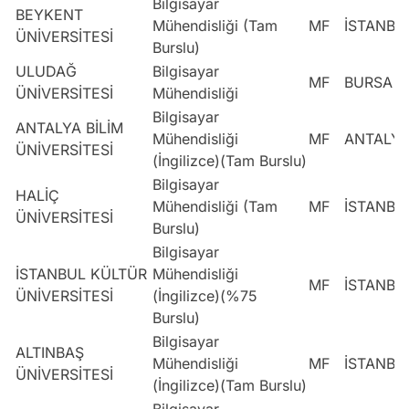
Bilgisayar
BEYKENT
Mühendisliği (Tam
MF
İSTANBU
ÜNİVERSİTESİ
Burslu)
ULUDAĞ
Bilgisayar
MF
BURSA
ÜNİVERSİTESİ
Mühendisliği
Bilgisayar
ANTALYA BİLİM
Mühendisliği
MF
ANTALY
ÜNİVERSİTESİ
(İngilizce)(Tam Burslu)
Bilgisayar
HALİÇ
Mühendisliği (Tam
MF
İSTANBU
ÜNİVERSİTESİ
Burslu)
Bilgisayar
İSTANBUL KÜLTÜR
Mühendisliği
MF
İSTANBU
ÜNİVERSİTESİ
(İngilizce)(%75
Burslu)
Bilgisayar
ALTINBAŞ
Mühendisliği
MF
İSTANBU
ÜNİVERSİTESİ
(İngilizce)(Tam Burslu)
Bilgisayar