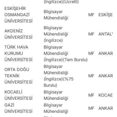
(İngilizce)(Ücretli)
ESKİŞEHİR
Bilgisayar
OSMANGAZİ
MF
ESKİŞEH
Mühendisliği
ÜNİVERSİTESİ
Bilgisayar
AKDENİZ
Mühendisliği
MF
ANTALY
ÜNİVERSİTESİ
(İngilizce)
TÜRK HAVA
Bilgisayar
KURUMU
Mühendisliği
MF
ANKARA
ÜNİVERSİTESİ
(İngilizce)(Tam Burslu)
Bilgisayar
ORTA DOĞU
Mühendisliği
TEKNİK
MF
ANKARA
(İngilizce)(%75
ÜNİVERSİTESİ
Burslu)
KOCAELİ
Bilgisayar
MF
KOCAELİ
ÜNİVERSİTESİ
Mühendisliği
GAZİ
Bilgisayar
MF
ANKARA
ÜNİVERSİTESİ
Mühendisliği