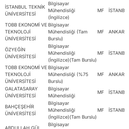
Bilgisayar
İSTANBUL TEKNİK
Mühendisliği
MF
İSTANBU
ÜNİVERSİTESİ
(İngilizce)
TOBB EKONOMİ VE
Bilgisayar
TEKNOLOJİ
Mühendisliği (Tam
MF
ANKARA
ÜNİVERSİTESİ
Burslu)
Bilgisayar
ÖZYEĞİN
Mühendisliği
MF
İSTANBU
ÜNİVERSİTESİ
(İngilizce)(Tam Burslu)
TOBB EKONOMİ VE
Bilgisayar
TEKNOLOJİ
Mühendisliği (%75
MF
ANKARA
ÜNİVERSİTESİ
Burslu)
GALATASARAY
Bilgisayar
MF
İSTANBU
ÜNİVERSİTESİ
Mühendisliği
Bilgisayar
BAHÇEŞEHİR
Mühendisliği
MF
İSTANBU
ÜNİVERSİTESİ
(İngilizce)(Tam Burslu)
Bilgisayar
ABDULLAH GÜL