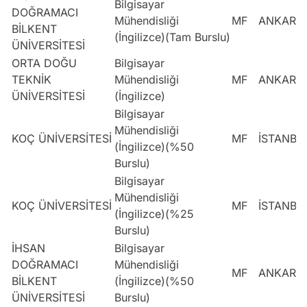
Bilgisayar
DOĞRAMACI
Mühendisliği
MF
ANKARA
BİLKENT
(İngilizce)(Tam Burslu)
ÜNİVERSİTESİ
ORTA DOĞU
Bilgisayar
TEKNİK
Mühendisliği
MF
ANKARA
ÜNİVERSİTESİ
(İngilizce)
Bilgisayar
Mühendisliği
KOÇ ÜNİVERSİTESİ
MF
İSTANBU
(İngilizce)(%50
Burslu)
Bilgisayar
Mühendisliği
KOÇ ÜNİVERSİTESİ
MF
İSTANBU
(İngilizce)(%25
Burslu)
İHSAN
Bilgisayar
DOĞRAMACI
Mühendisliği
MF
ANKARA
BİLKENT
(İngilizce)(%50
ÜNİVERSİTESİ
Burslu)