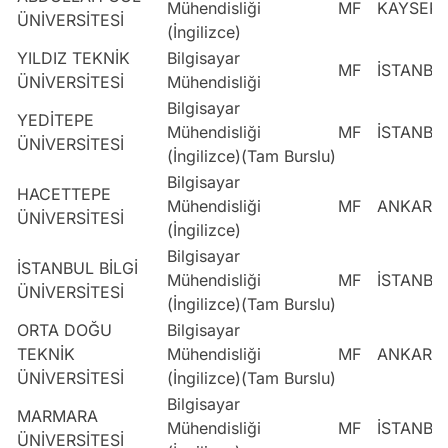
Mühendisliği
MF
KAYSERİ
ÜNİVERSİTESİ
(İngilizce)
YILDIZ TEKNİK
Bilgisayar
MF
İSTANBU
ÜNİVERSİTESİ
Mühendisliği
Bilgisayar
YEDİTEPE
Mühendisliği
MF
İSTANBU
ÜNİVERSİTESİ
(İngilizce)(Tam Burslu)
Bilgisayar
HACETTEPE
Mühendisliği
MF
ANKARA
ÜNİVERSİTESİ
(İngilizce)
Bilgisayar
İSTANBUL BİLGİ
Mühendisliği
MF
İSTANBU
ÜNİVERSİTESİ
(İngilizce)(Tam Burslu)
ORTA DOĞU
Bilgisayar
TEKNİK
Mühendisliği
MF
ANKARA
ÜNİVERSİTESİ
(İngilizce)(Tam Burslu)
Bilgisayar
MARMARA
Mühendisliği
MF
İSTANBU
ÜNİVERSİTESİ