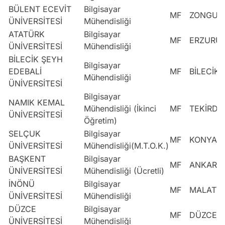
BÜLENT ECEVİT
Bilgisayar
MF
ZONGUL
ÜNİVERSİTESİ
Mühendisliği
ATATÜRK
Bilgisayar
MF
ERZURU
ÜNİVERSİTESİ
Mühendisliği
BİLECİK ŞEYH
Bilgisayar
EDEBALİ
MF
BİLECİK
Mühendisliği
ÜNİVERSİTESİ
Bilgisayar
NAMIK KEMAL
Mühendisliği (İkinci
MF
TEKİRDA
ÜNİVERSİTESİ
Öğretim)
SELÇUK
Bilgisayar
MF
KONYA
ÜNİVERSİTESİ
Mühendisliği(M.T.O.K.)
BAŞKENT
Bilgisayar
MF
ANKARA
ÜNİVERSİTESİ
Mühendisliği (Ücretli)
İNÖNÜ
Bilgisayar
MF
MALATY
ÜNİVERSİTESİ
Mühendisliği
DÜZCE
Bilgisayar
MF
DÜZCE
ÜNİVERSİTESİ
Mühendisliği