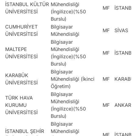
İSTANBUL KÜLTÜR
Mühendisliği
MF
İSTANBU
ÜNİVERSİTESİ
(İngilizce)(%50
Burslu)
CUMHURİYET
Bilgisayar
MF
SİVAS
ÜNİVERSİTESİ
Mühendisliği
Bilgisayar
MALTEPE
Mühendisliği
MF
İSTANBU
ÜNİVERSİTESİ
(İngilizce)(%50
Burslu)
Bilgisayar
KARABÜK
Mühendisliği (İkinci
MF
KARABÜ
ÜNİVERSİTESİ
Öğretim)
Bilgisayar
TÜRK HAVA
Mühendisliği
KURUMU
MF
ANKARA
(İngilizce)(%50
ÜNİVERSİTESİ
Burslu)
Bilgisayar
İSTANBUL ŞEHİR
Mühendisliği
MF
İSTANBU