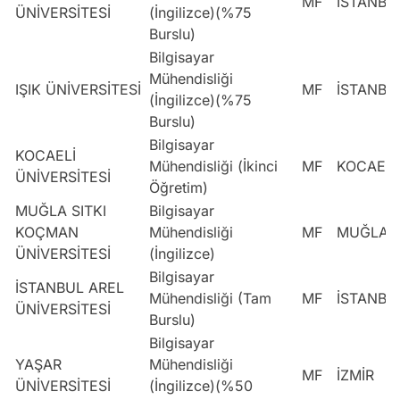
MF
İSTANBU
ÜNİVERSİTESİ
(İngilizce)(%75
Burslu)
Bilgisayar
Mühendisliği
IŞIK ÜNİVERSİTESİ
MF
İSTANBU
(İngilizce)(%75
Burslu)
Bilgisayar
KOCAELİ
Mühendisliği (İkinci
MF
KOCAELİ
ÜNİVERSİTESİ
Öğretim)
MUĞLA SITKI
Bilgisayar
KOÇMAN
Mühendisliği
MF
MUĞLA
ÜNİVERSİTESİ
(İngilizce)
Bilgisayar
İSTANBUL AREL
Mühendisliği (Tam
MF
İSTANBU
ÜNİVERSİTESİ
Burslu)
Bilgisayar
YAŞAR
Mühendisliği
MF
İZMİR
ÜNİVERSİTESİ
(İngilizce)(%50