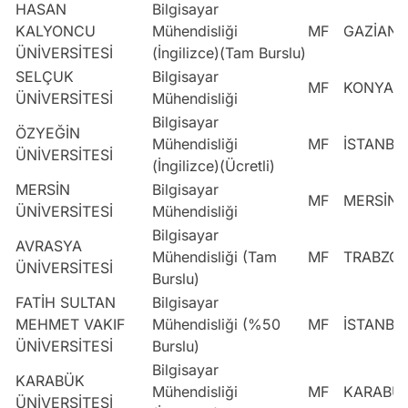
HASAN
Bilgisayar
KALYONCU
Mühendisliği
MF
GAZİANT
ÜNİVERSİTESİ
(İngilizce)(Tam Burslu)
SELÇUK
Bilgisayar
MF
KONYA
ÜNİVERSİTESİ
Mühendisliği
Bilgisayar
ÖZYEĞİN
Mühendisliği
MF
İSTANBU
ÜNİVERSİTESİ
(İngilizce)(Ücretli)
MERSİN
Bilgisayar
MF
MERSİN
ÜNİVERSİTESİ
Mühendisliği
Bilgisayar
AVRASYA
Mühendisliği (Tam
MF
TRABZO
ÜNİVERSİTESİ
Burslu)
FATİH SULTAN
Bilgisayar
MEHMET VAKIF
Mühendisliği (%50
MF
İSTANBU
ÜNİVERSİTESİ
Burslu)
Bilgisayar
KARABÜK
Mühendisliği
MF
KARABÜ
ÜNİVERSİTESİ