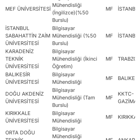
Mühendisliği
MEF ÜNİVERSİTESİ
MF
İSTANBU
(İngilizce)(%50
Burslu)
İSTANBUL
Bilgisayar
SABAHATTİN ZAİM
Mühendisliği (%50
MF
İSTANBU
ÜNİVERSİTESİ
Burslu)
KARADENİZ
Bilgisayar
TEKNİK
Mühendisliği (İkinci
MF
TRABZO
ÜNİVERSİTESİ
Öğretim)
BALIKESİR
Bilgisayar
MF
BALIKESİ
ÜNİVERSİTESİ
Mühendisliği
Bilgisayar
DOĞU AKDENİZ
KKTC-
Mühendisliği (Tam
MF
ÜNİVERSİTESİ
GAZİMA
Burslu)
KIRIKKALE
Bilgisayar
MF
KIRIKKA
ÜNİVERSİTESİ
Mühendisliği
Bilgisayar
ORTA DOĞU
Mühendisliği
TEKNİK
MF
ANKARA