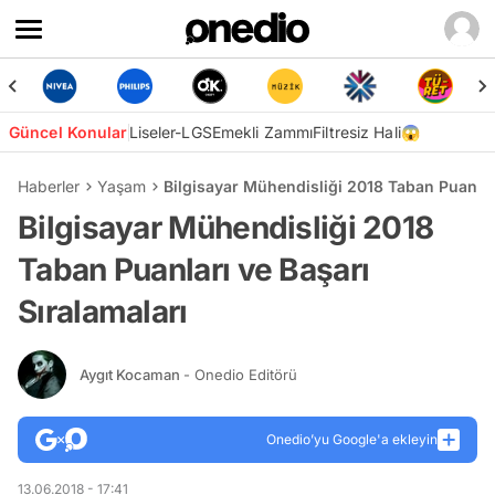
Güncel Konular
Liseler-LGS
Emekli Zammı
Filtresiz Hali😱
Haberler
Yaşam
Bilgisayar Mühendisliği 2018 Taban Puanları
Bilgisayar Mühendisliği 2018
Taban Puanları ve Başarı
Sıralamaları
Aygıt Kocaman
- Onedio Editörü
Onedio’yu Google'a ekleyin
13.06.2018 - 17:41