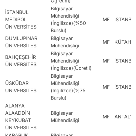
Öğretim)
Bilgisayar
İSTANBUL
Mühendisliği
MEDİPOL
MF
İSTANBU
(İngilizce)(%50
ÜNİVERSİTESİ
Burslu)
DUMLUPINAR
Bilgisayar
MF
KÜTAHY
ÜNİVERSİTESİ
Mühendisliği
Bilgisayar
BAHÇEŞEHİR
Mühendisliği
MF
İSTANBU
ÜNİVERSİTESİ
(İngilizce)(Ücretli)
Bilgisayar
ÜSKÜDAR
Mühendisliği
MF
İSTANBU
ÜNİVERSİTESİ
(İngilizce)(%75
Burslu)
ALANYA
ALAADDİN
Bilgisayar
MF
ANTALY
KEYKUBAT
Mühendisliği
ÜNİVERSİTESİ
KARABÜK
Bilgisayar