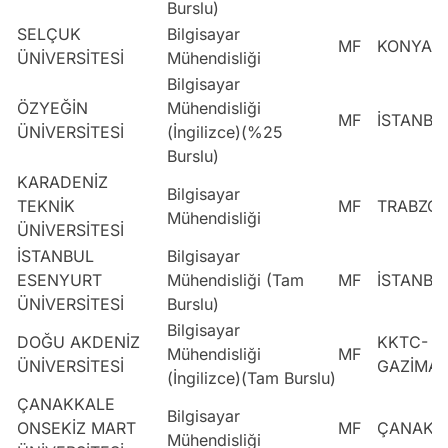
Burslu)
SELÇUK
Bilgisayar
MF
KONYA
ÜNİVERSİTESİ
Mühendisliği
Bilgisayar
ÖZYEĞİN
Mühendisliği
MF
İSTANBU
ÜNİVERSİTESİ
(İngilizce)(%25
Burslu)
KARADENİZ
Bilgisayar
TEKNİK
MF
TRABZO
Mühendisliği
ÜNİVERSİTESİ
İSTANBUL
Bilgisayar
ESENYURT
Mühendisliği (Tam
MF
İSTANBU
ÜNİVERSİTESİ
Burslu)
Bilgisayar
DOĞU AKDENİZ
KKTC-
Mühendisliği
MF
ÜNİVERSİTESİ
GAZİMA
(İngilizce)(Tam Burslu)
ÇANAKKALE
Bilgisayar
ONSEKİZ MART
MF
ÇANAKK
Mühendisliği