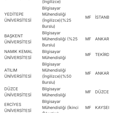
(İngilizce)
Bilgisayar
YEDİTEPE
Mühendisliği
MF
İSTANBU
ÜNİVERSİTESİ
(İngilizce)(%25
Burslu)
Bilgisayar
BAŞKENT
Mühendisliği (%25
MF
ANKARA
ÜNİVERSİTESİ
Burslu)
NAMIK KEMAL
Bilgisayar
MF
TEKİRDA
ÜNİVERSİTESİ
Mühendisliği
Bilgisayar
ATILIM
Mühendisliği
MF
ANKARA
ÜNİVERSİTESİ
(İngilizce)(%50
Burslu)
DÜZCE
Bilgisayar
MF
DÜZCE
ÜNİVERSİTESİ
Mühendisliği
Bilgisayar
ERCİYES
Mühendisliği (İkinci
MF
KAYSERİ
ÜNİVERSİTESİ