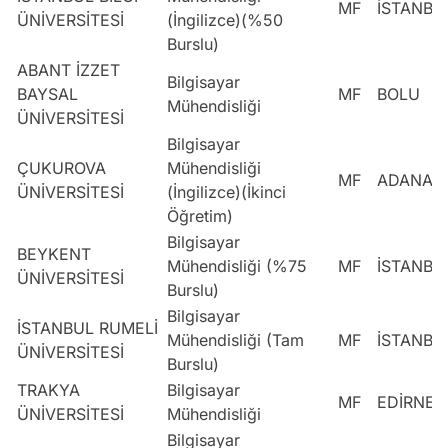
MF
İSTANBU
ÜNİVERSİTESİ
(İngilizce)(%50
Burslu)
ABANT İZZET
Bilgisayar
BAYSAL
MF
BOLU
Mühendisliği
ÜNİVERSİTESİ
Bilgisayar
ÇUKUROVA
Mühendisliği
MF
ADANA
ÜNİVERSİTESİ
(İngilizce)(İkinci
Öğretim)
Bilgisayar
BEYKENT
Mühendisliği (%75
MF
İSTANBU
ÜNİVERSİTESİ
Burslu)
Bilgisayar
İSTANBUL RUMELİ
Mühendisliği (Tam
MF
İSTANBU
ÜNİVERSİTESİ
Burslu)
TRAKYA
Bilgisayar
MF
EDİRNE
ÜNİVERSİTESİ
Mühendisliği
Bilgisayar