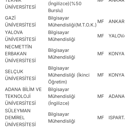
(İngilizce)(%50
ÜNİVERSİTESİ
Burslu)
GAZİ
Bilgisayar
MF
ANKARA
ÜNİVERSİTESİ
Mühendisliği(M.T.O.K.)
YALOVA
Bilgisayar
MF
YALOVA
ÜNİVERSİTESİ
Mühendisliği
NECMETTİN
Bilgisayar
ERBAKAN
MF
KONYA
Mühendisliği
ÜNİVERSİTESİ
Bilgisayar
SELÇUK
Mühendisliği (İkinci
MF
KONYA
ÜNİVERSİTESİ
Öğretim)
ADANA BİLİM VE
Bilgisayar
TEKNOLOJİ
Mühendisliği
MF
ADANA
ÜNİVERSİTESİ
(İngilizce)
SÜLEYMAN
Bilgisayar
DEMİREL
MF
ISPARTA
Mühendisliği
ÜNİVERSİTESİ