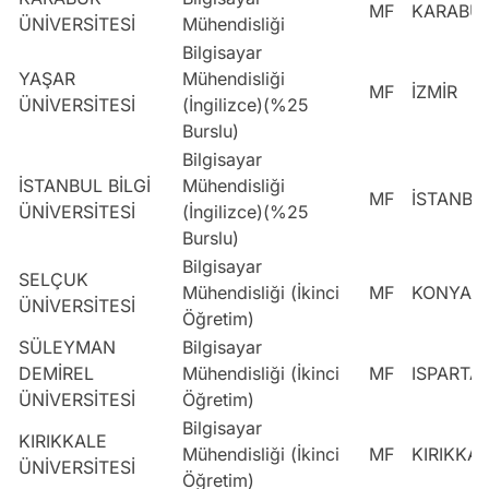
MF
KARABÜ
ÜNİVERSİTESİ
Mühendisliği
Bilgisayar
YAŞAR
Mühendisliği
MF
İZMİR
ÜNİVERSİTESİ
(İngilizce)(%25
Burslu)
Bilgisayar
İSTANBUL BİLGİ
Mühendisliği
MF
İSTANBU
ÜNİVERSİTESİ
(İngilizce)(%25
Burslu)
Bilgisayar
SELÇUK
Mühendisliği (İkinci
MF
KONYA
ÜNİVERSİTESİ
Öğretim)
SÜLEYMAN
Bilgisayar
DEMİREL
Mühendisliği (İkinci
MF
ISPARTA
ÜNİVERSİTESİ
Öğretim)
Bilgisayar
KIRIKKALE
Mühendisliği (İkinci
MF
KIRIKKA
ÜNİVERSİTESİ
Öğretim)