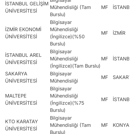
İSTANBUL GELİŞİM
Mühendisliği (Tam
MF
İSTANBU
ÜNİVERSİTESİ
Burslu)
Bilgisayar
İZMİR EKONOMİ
Mühendisliği
MF
İZMİR
ÜNİVERSİTESİ
(İngilizce)(%50
Burslu)
Bilgisayar
İSTANBUL AREL
Mühendisliği
MF
İSTANBU
ÜNİVERSİTESİ
(İngilizce)(Tam Burslu)
SAKARYA
Bilgisayar
MF
SAKARY
ÜNİVERSİTESİ
Mühendisliği
Bilgisayar
MALTEPE
Mühendisliği
MF
İSTANBU
ÜNİVERSİTESİ
(İngilizce)(%75
Burslu)
Bilgisayar
KTO KARATAY
Mühendisliği (Tam
MF
KONYA
ÜNİVERSİTESİ
Burslu)