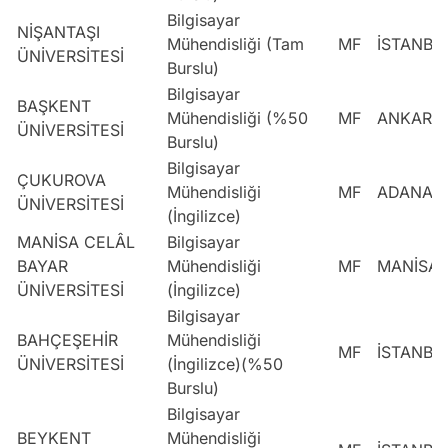
Bilgisayar
NİŞANTAŞI
Mühendisliği (Tam
MF
İSTANBU
ÜNİVERSİTESİ
Burslu)
Bilgisayar
BAŞKENT
Mühendisliği (%50
MF
ANKARA
ÜNİVERSİTESİ
Burslu)
Bilgisayar
ÇUKUROVA
Mühendisliği
MF
ADANA
ÜNİVERSİTESİ
(İngilizce)
MANİSA CELÂL
Bilgisayar
BAYAR
Mühendisliği
MF
MANİSA
ÜNİVERSİTESİ
(İngilizce)
Bilgisayar
BAHÇEŞEHİR
Mühendisliği
MF
İSTANBU
ÜNİVERSİTESİ
(İngilizce)(%50
Burslu)
Bilgisayar
BEYKENT
Mühendisliği