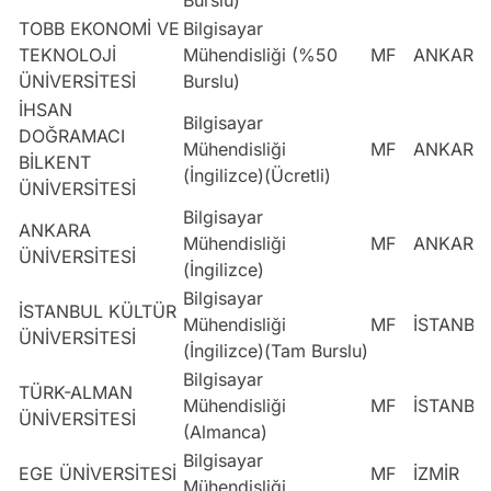
TOBB EKONOMİ VE
Bilgisayar
TEKNOLOJİ
Mühendisliği (%50
MF
ANKARA
ÜNİVERSİTESİ
Burslu)
İHSAN
Bilgisayar
DOĞRAMACI
Mühendisliği
MF
ANKARA
BİLKENT
(İngilizce)(Ücretli)
ÜNİVERSİTESİ
Bilgisayar
ANKARA
Mühendisliği
MF
ANKARA
ÜNİVERSİTESİ
(İngilizce)
Bilgisayar
İSTANBUL KÜLTÜR
Mühendisliği
MF
İSTANBU
ÜNİVERSİTESİ
(İngilizce)(Tam Burslu)
Bilgisayar
TÜRK-ALMAN
Mühendisliği
MF
İSTANBU
ÜNİVERSİTESİ
(Almanca)
Bilgisayar
EGE ÜNİVERSİTESİ
MF
İZMİR
Mühendisliği