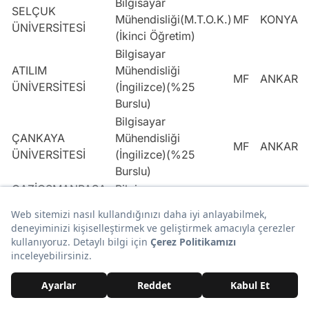
Bilgisayar
SELÇUK
Mühendisliği(M.T.O.K.)
MF
KONYA
ÜNİVERSİTESİ
(İkinci Öğretim)
Bilgisayar
ATILIM
Mühendisliği
MF
ANKARA
ÜNİVERSİTESİ
(İngilizce)(%25
Burslu)
Bilgisayar
ÇANKAYA
Mühendisliği
MF
ANKARA
ÜNİVERSİTESİ
(İngilizce)(%25
Burslu)
GAZİOSMANPAŞA
Bilgisayar
MF
TOKAT
ÜNİVERSİTESİ
Mühendisliği
Bilgisayar
NİŞANTAŞI
Mühendisliği (%75
MF
İSTANBU
ÜNİVERSİTESİ
Burslu)
Bilgisayar
ANTALYA BİLİM
Mühendisliği
MF
ANTALY
ÜNİVERSİTESİ
(İngilizce)(%50