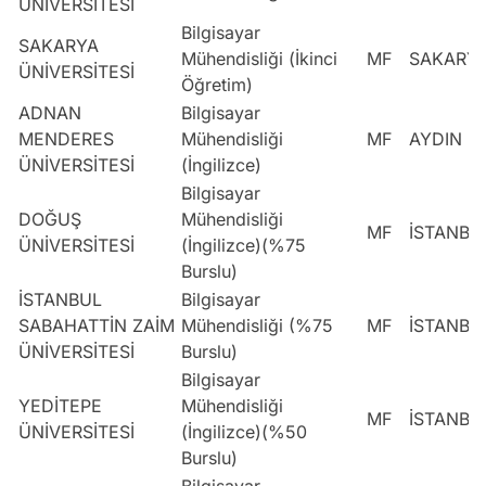
ÜNİVERSİTESİ
Bilgisayar
SAKARYA
Mühendisliği (İkinci
MF
SAKARY
ÜNİVERSİTESİ
Öğretim)
ADNAN
Bilgisayar
MENDERES
Mühendisliği
MF
AYDIN
ÜNİVERSİTESİ
(İngilizce)
Bilgisayar
DOĞUŞ
Mühendisliği
MF
İSTANBU
ÜNİVERSİTESİ
(İngilizce)(%75
Burslu)
İSTANBUL
Bilgisayar
SABAHATTİN ZAİM
Mühendisliği (%75
MF
İSTANBU
ÜNİVERSİTESİ
Burslu)
Bilgisayar
YEDİTEPE
Mühendisliği
MF
İSTANBU
ÜNİVERSİTESİ
(İngilizce)(%50
Burslu)
Bilgisayar