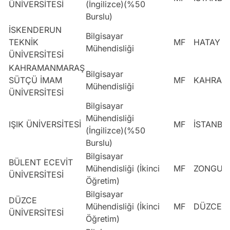
ÜNİVERSİTESİ
(İngilizce)(%50
Burslu)
İSKENDERUN
Bilgisayar
TEKNİK
MF
HATAY
Mühendisliği
ÜNİVERSİTESİ
KAHRAMANMARAŞ
Bilgisayar
SÜTÇÜ İMAM
MF
KAHRAM
Mühendisliği
ÜNİVERSİTESİ
Bilgisayar
Mühendisliği
IŞIK ÜNİVERSİTESİ
MF
İSTANBU
(İngilizce)(%50
Burslu)
Bilgisayar
BÜLENT ECEVİT
Mühendisliği (İkinci
MF
ZONGUL
ÜNİVERSİTESİ
Öğretim)
Bilgisayar
DÜZCE
Mühendisliği (İkinci
MF
DÜZCE
ÜNİVERSİTESİ
Öğretim)