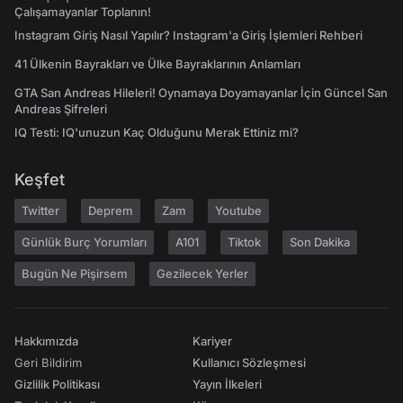
Çalışamayanlar Toplanın!
Instagram Giriş Nasıl Yapılır? Instagram'a Giriş İşlemleri Rehberi
41 Ülkenin Bayrakları ve Ülke Bayraklarının Anlamları
GTA San Andreas Hileleri! Oynamaya Doyamayanlar İçin Güncel San
Andreas Şifreleri
IQ Testi: IQ'unuzun Kaç Olduğunu Merak Ettiniz mi?
Keşfet
Twitter
Deprem
Zam
Youtube
Günlük Burç Yorumları
A101
Tiktok
Son Dakika
Bugün Ne Pişirsem
Gezilecek Yerler
Hakkımızda
Kariyer
Geri Bildirim
Kullanıcı Sözleşmesi
Gizlilik Politikası
Yayın İlkeleri