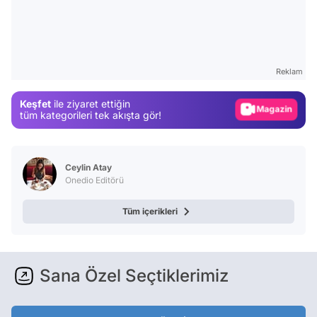
Video
Test
Gündem
Reklam
Magazin
Keşfet
ile ziyaret ettiğin
Video
tüm kategorileri tek akışta gör!
Test
Ceylin Atay
Onedio Editörü
Tüm içerikleri
Sana Özel Seçtiklerimiz