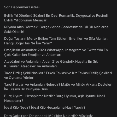
Son Depremler Listesi
Evlilik Yıl Dönümü Sözleri! En Özel Romantik, Duygusal ve Resimli
Evlilik Yıl dönümü Mesajları
Rüyada Altın Görmek: Gerçekler de Saadetiniz de Çil Çil Altınlarda
Saklı Olabilir!
Doğal Taşların Merak Edilen Tüm Etkileri, Enerjileri ve Şifa Alanları:
Hangi Doğal Taş Ne İşe Yarar?
Emojilerin Anlamları: 2023 WhatsApp, Instagram ve Twitter'da En
Çok Kullanılan Emojiler ve Anlamları
Atasözleri ve Anlamları: A'dan Z'ye Gündelik Hayatta En Sık
Kullanılan Atasözleri ve Anlamları
Tavla Diziliş Şekli Nasıldır? Erkek Tavlası ve Kız Tavlası Diziliş Şekilleri
ve Oynama Yönleri
Tarot Kartları ve Anlamları Nelerdir? Majör ve Minör Arkana Desteleri
İle Tılsımlı Bir Dünyaya Giriş
Burç Uyumu Hesaplama Nedir? Burç Uyumu, Aşk Uyumu Nasıl
Hesaplanır?
İdeal Kilo Nedir? İdeal Kilo Hesaplama Nasıl Yapılır?
Ders Çalışırken Dinlenecek Müzikler Nelerdir? Müziksiz