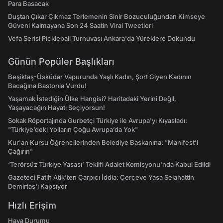
Para Basacak
Duştan Çıkar Çıkmaz Terlemenin Sinir Bozuculuğundan Kimseye
Güveni Kalmayana Son 24 Saatin Viral Tweetleri
Vefa Serisi Pickleball Turnuvası Ankara'da Yüreklere Dokundu
Günün Popüler Başlıkları
Beşiktaş-Üsküdar Vapurunda Yaşlı Kadın, Şort Giyen Kadının
Bacağına Bastonla Vurdu!
Yaşamak İstediğin Ülke Hangisi? Haritadaki Yerini Değil,
Yaşayacağın Hayatı Seçiyorsun!
Sokak Röportajında Gurbetçi Türkiye ile Avrupa'yı Kıyasladı:
"Türkiye’deki Yolların Çoğu Avrupa’da Yok"
Kur'an Kursu Öğrencilerinden Belediye Başkanına: "Manifest’i
Çağırın"
‘Terörsüz Türkiye Yasası’ Teklifi Adalet Komisyonu'nda Kabul Edildi
Gazeteci Fatih Atik'ten Çarpıcı İddia: Çerçeve Yasa Selahattin
Demirtaş'ı Kapsıyor
Hızlı Erişim
Hava Durumu