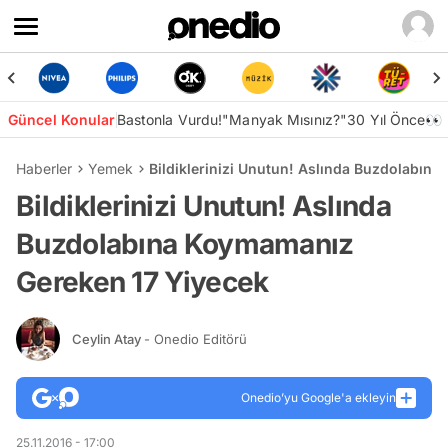
Güncel Konular
Bastonla Vurdu!
"Manyak Mısınız?"
30 Yıl Önce👀
Haberler
Yemek
Bildiklerinizi Unutun! Aslında Buzdolabın
Bildiklerinizi Unutun! Aslında
Buzdolabına Koymamanız
Gereken 17 Yiyecek
Ceylin Atay
- Onedio Editörü
Onedio’yu Google'a ekleyin
25.11.2016 - 17:00