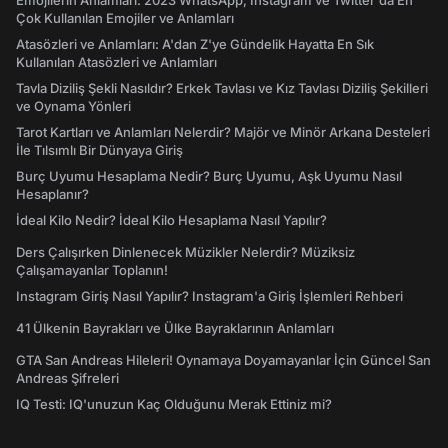
Emojilerin Anlamları: 2023 WhatsApp, Instagram ve Twitter'da En
Çok Kullanılan Emojiler ve Anlamları
Atasözleri ve Anlamları: A'dan Z'ye Gündelik Hayatta En Sık
Kullanılan Atasözleri ve Anlamları
Tavla Diziliş Şekli Nasıldır? Erkek Tavlası ve Kız Tavlası Diziliş Şekilleri
ve Oynama Yönleri
Tarot Kartları ve Anlamları Nelerdir? Majör ve Minör Arkana Desteleri
İle Tılsımlı Bir Dünyaya Giriş
Burç Uyumu Hesaplama Nedir? Burç Uyumu, Aşk Uyumu Nasıl
Hesaplanır?
İdeal Kilo Nedir? İdeal Kilo Hesaplama Nasıl Yapılır?
Ders Çalışırken Dinlenecek Müzikler Nelerdir? Müziksiz
Çalışamayanlar Toplanın!
Instagram Giriş Nasıl Yapılır? Instagram'a Giriş İşlemleri Rehberi
41 Ülkenin Bayrakları ve Ülke Bayraklarının Anlamları
GTA San Andreas Hileleri! Oynamaya Doyamayanlar İçin Güncel San
Andreas Şifreleri
IQ Testi: IQ'unuzun Kaç Olduğunu Merak Ettiniz mi?