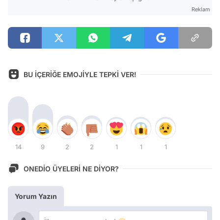
Reklam
BU İÇERİĞE EMOJİYLE TEPKİ VER!
14
9
2
2
1
1
1
ONEDİO ÜYELERİ NE DİYOR?
Yorum Yazın