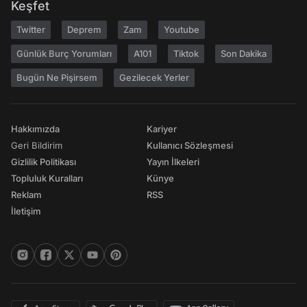
Keşfet
Twitter
Deprem
Zam
Youtube
Günlük Burç Yorumları
A101
Tiktok
Son Dakika
Bugün Ne Pişirsem
Gezilecek Yerler
Hakkımızda
Kariyer
Geri Bildirim
Kullanıcı Sözleşmesi
Gizlilik Politikası
Yayın İlkeleri
Topluluk Kuralları
Künye
Reklam
RSS
İletişim