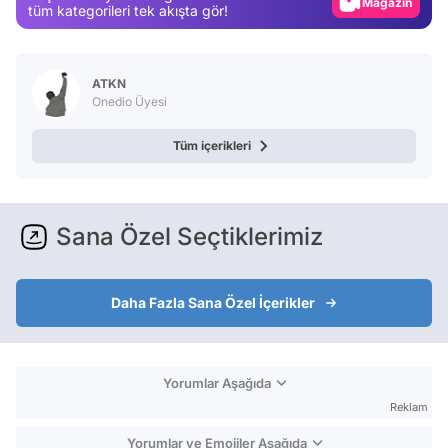
Magazin
tüm kategorileri tek akışta gör!
Video
Test
ATKN
Onedio Üyesi
Tüm içerikleri
Sana Özel Seçtiklerimiz
Daha Fazla Sana Özel İçerikler
Yorumlar Aşağıda
Reklam
Yorumlar ve Emojiler Aşağıda