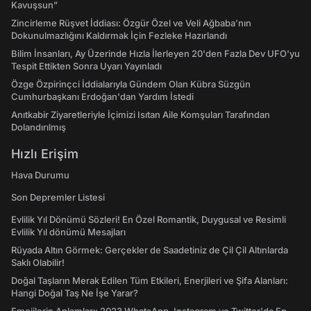
Kavuşsun”
Zincirleme Rüşvet İddiası: Özgür Özel ve Veli Ağbaba’nın
Dokunulmazlığını Kaldırmak İçin Fezleke Hazırlandı
Bilim İnsanları, Ay Üzerinde Hızla İlerleyen 20'den Fazla Dev UFO'yu
Tespit Ettikten Sonra Uyarı Yayınladı
Özge Özpirinçci İddialarıyla Gündem Olan Kübra Süzgün
Cumhurbaşkanı Erdoğan'dan Yardım İstedi
Anıtkabir Ziyaretleriyle İçimizi Isıtan Aile Komşuları Tarafından
Dolandırılmış
Hızlı Erişim
Hava Durumu
Son Depremler Listesi
Evlilik Yıl Dönümü Sözleri! En Özel Romantik, Duygusal ve Resimli
Evlilik Yıl dönümü Mesajları
Rüyada Altın Görmek: Gerçekler de Saadetiniz de Çil Çil Altınlarda
Saklı Olabilir!
Doğal Taşların Merak Edilen Tüm Etkileri, Enerjileri ve Şifa Alanları:
Hangi Doğal Taş Ne İşe Yarar?