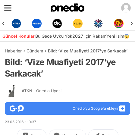
Güncel Konular
Bu Gece Uyku Yok
2027 İçin Rakam
Yeni İsim😱
Haberler
Gündem
Bild: ‘Vize Muafiyeti 2017'ye Sarkacak’
Bild: ‘Vize Muafiyeti 2017'ye
Sarkacak’
ATKN
- Onedio Üyesi
Onedio’yu Google'a ekleyin
23.05.2016 - 10:37