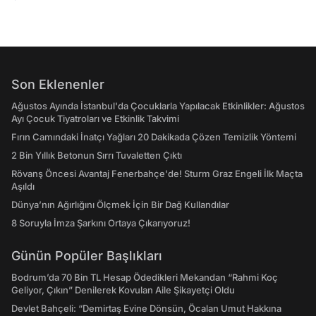
Son Eklenenler
Ağustos Ayında İstanbul'da Çocuklarla Yapılacak Etkinlikler: Ağustos
Ayı Çocuk Tiyatroları ve Etkinlik Takvimi
Fırın Camındaki İnatçı Yağları 20 Dakikada Çözen Temizlik Yöntemi
2 Bin Yıllık Betonun Sırrı Tuvaletten Çıktı
Rövanş Öncesi Avantaj Fenerbahçe'de! Sturm Graz Engeli İlk Maçta
Aşıldı
Dünya’nın Ağırlığını Ölçmek İçin Bir Dağ Kullandılar
8 Soruyla İmza Şarkını Ortaya Çıkarıyoruz!
Günün Popüler Başlıkları
Bodrum’da 70 Bin TL Hesap Ödedikleri Mekandan “Rahmi Koç
Geliyor, Çıkın” Denilerek Kovulan Aile Şikayetçi Oldu
Devlet Bahçeli: “Demirtaş Evine Dönsün, Öcalan Umut Hakkına