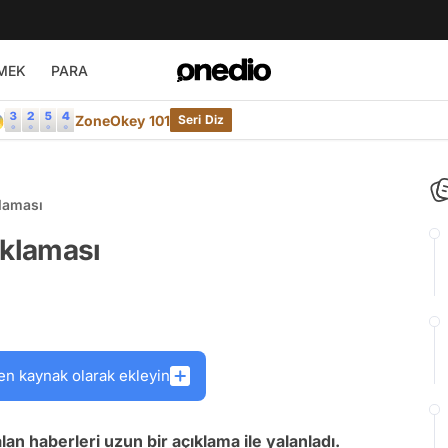
MEK
PARA

ZoneOkey 101
Seri Diz
klaması
ıklaması
en kaynak olarak ekleyin
n haberleri uzun bir açıklama ile yalanladı.