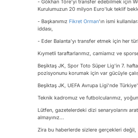
- Gökhan Töre'yi transfer edebilmek için 
Kurulumuzun 20 milyon Euro'luk teklif bekle
- Başkanımız
Fikret Orman
'ın ismi kullanıl
iddası,
- Eder Balanta'yı transfer etmek için her türl
Kıymetli taraftarlarımız, camiamız ve sporse
Beşiktaş JK, Spor Toto Süper Lig'in 7. hafta
pozisyonunu korumak için var gücüyle çalı
Beşiktaş JK, UEFA Avrupa Ligi'nde Türkiye'
Teknik kadromuz ve futbolcularımız, yoğun 
Lütfen, gazetelerdeki dizi senaryolarını arat
almayınız...
Zira bu haberlerde sizlere gerçekleri değil,