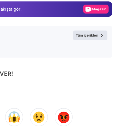
 akışta gör!
Magazin
Video
Test
Tüm içerikleri
 VER!