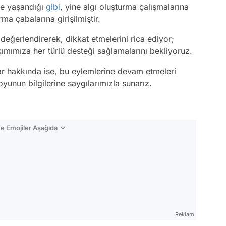
de yaşandığı
gibi
, yine algı oluşturma çalışmalarına
rma çabalarına girişilmiştir.
eğerlendirerek, dikkat etmelerini rica ediyor;
mımıza her türlü desteği sağlamalarını bekliyoruz.
lar hakkında ise, bu eylemlerine devam etmeleri
unun bilgilerine saygılarımızla sunarız.
e Emojiler Aşağıda
Video
Test
Reklam
Gündem