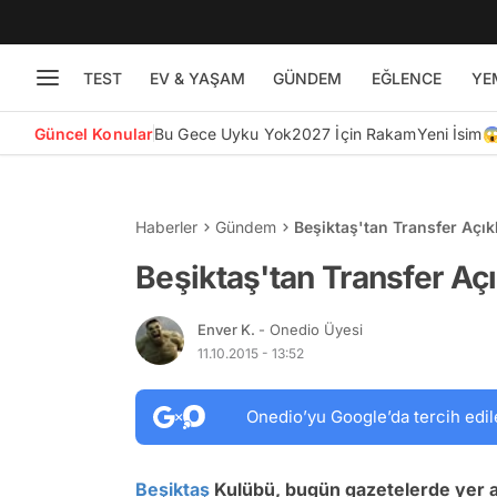
TEST
EV & YAŞAM
GÜNDEM
EĞLENCE
YE
Güncel Konular
Bu Gece Uyku Yok
2027 İçin Rakam
Yeni İsim
Haberler
Gündem
Beşiktaş'tan Transfer Açı
Beşiktaş'tan Transfer Aç
Enver K.
- Onedio Üyesi
11.10.2015 - 13:52
Onedio’yu Google’da tercih edil
Beşiktaş
Kulübü, bugün gazetelerde yer ala