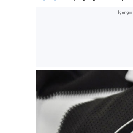
İçeriği