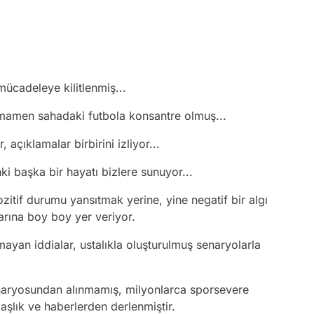
ücadeleye kilitlenmiş...
amamen sahadaki futbola konsantre olmuş...
açıklamalar birbirini izliyor...
i başka bir hayatı bizlere sunuyor...
ozitif durumu yansıtmak yerine, yine negatif bir algı
arına boy boy yer veriyor.
mayan iddialar, ustalıkla oluşturulmuş senaryolarla
senaryosundan alınmamış, milyonlarca sporsevere
şlık ve haberlerden derlenmiştir.