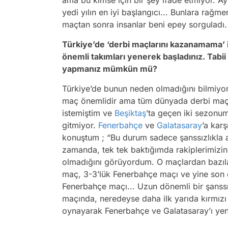
ama bu kimse için bir şey ifade etmiyor. Ayn
yedi yılın en iyi başlangıcı... Bunlara rağm
maçtan sonra insanlar beni epey sorguladı.
Türkiye’de ‘derbi maçlarını kazanamama’ il
önemli takımları yenerek başladınız. Tabii
yapmanız mümkün mü?
Türkiye’de bunun neden olmadığını bilmiyo
maç önemlidir ama tüm dünyada derbi maçl
istemiştim ve
Beşiktaş
’ta geçen iki sezonu
gitmiyor.
Fenerbahçe
ve
Galatasaray
’a kar
konuştum ; “Bu durum sadece şanssızlıkla 
zamanda, tek tek baktığımda rakiplerimizin
olmadığını görüyordum. O maçlardan bazılar
maç, 3-3’lük Fenerbahçe maçı ve yine son d
Fenerbahçe maçı... Uzun dönemli bir şanssızl
maçında, neredeyse daha ilk yarıda kırmızı
oynayarak Fenerbahçe ve Galatasaray’ı yen