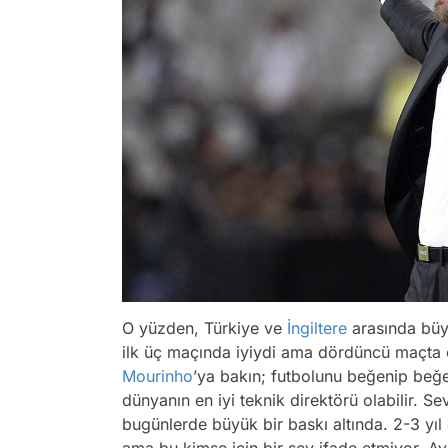
O yüzden, Türkiye ve
İngiltere
arasında büy
ilk üç maçında iyiydi ama dördüncü maçta on
Mourinho
’ya bakın; futbolunu beğenip beğ
dünyanın en iyi teknik direktörü olabilir. Se
bugünlerde büyük bir baskı altında. 2-3 yı