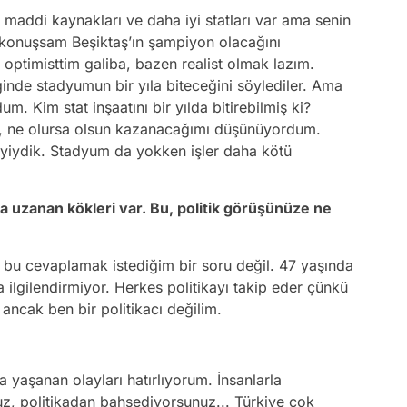
iyi maddi kaynakları ve daha iyi statları var ama senin
konuşsam Beşiktaş’ın şampiyon olacağını
ptimisttim galiba, bazen realist olmak lazım.
iğinde stadyumun bir yıla biteceğini söylediler. Ama
. Kim stat inşaatını bir yılda bitirebilmiş ki?
, ne olursa olsun kazanacağımı düşünüyordum.
iyiydik. Stadyum da yokken işler daha kötü
a uzanan kökleri var. Bu, politik görüşünüze ne
 bu cevaplamak istediğim bir soru değil. 47 yaşında
a ilgilendirmiyor. Herkes politikayı takip eder çünkü
ancak ben bir politikacı değilim.
a yaşanan olayları hatırlıyorum. İnsanlarla
z, politikadan bahsediyorsunuz... Türkiye çok