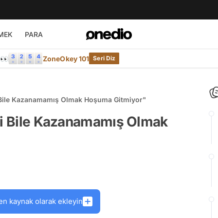
MEK
PARA
e👀
ZoneOkey 101
Seri Diz
i Bile Kazanamamış Olmak Hoşuma Gitmiyor"
rbi Bile Kazanamamış Olmak
en kaynak olarak ekleyin