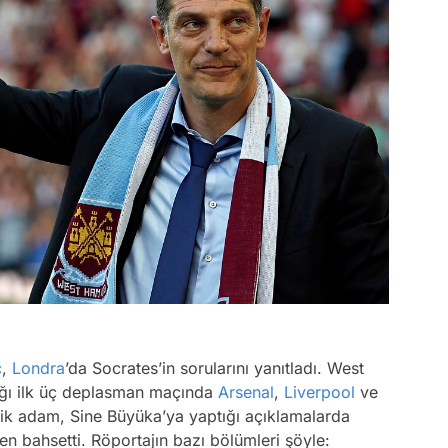
c
,
Londra
’da Socrates’in sorularını yanıtladı. West
tığı ilk üç deplasman maçında
Arsenal
,
Liverpool
ve
nik adam, Sine Büyüka’ya yaptığı açıklamalarda
n bahsetti. Röportajın bazı bölümleri şöyle: