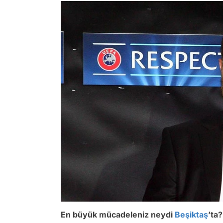
En büyük mücadeleniz neydi
Beşiktaş
’ta?