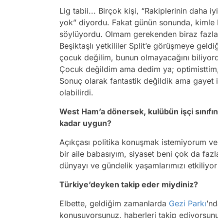
Lig tabii... Birçok kişi, “Rakiplerinin daha 
yok” diyordu. Fakat günün sonunda, kimle 
söylüyordu. Olmam gerekenden biraz fazla o
Beşiktaşlı yetkililer Split’e görüşmeye geld
çocuk değilim, bunun olmayacağını biliyordum
Çocuk değildim ama dedim ya; optimisttim
Sonuç olarak fantastik değildik ama gayet 
olabilirdi.
West Ham’a dönersek, kulübün işçi sınıfın
kadar uygun?
Açıkçası politika konuşmak istemiyorum ve
bir aile babasıyım, siyaset beni çok da fazl
dünyayı ve gündelik yaşamlarımızı etkiliyor 
Türkiye’deyken takip eder miydiniz?
Elbette, geldiğim zamanlarda
Gezi Parkı
’nd
konuşuyorsunuz, haberleri takip ediyorsunu