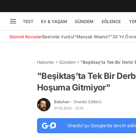
TEST
EV & YAŞAM
GÜNDEM
EĞLENCE
YE
Güncel Konular
Bastonla Vurdu!
"Manyak Mısınız?"
30 Yıl Önc
Haberler
Gündem
"Beşiktaş’ta Tek Bir Derb
"Beşiktaş’ta Tek Bir De
Hoşuma Gitmiyor"
Batuhan
- Onedio Editörü
01.10.2015 - 12:12
Onedio’yu Google’da tercih edil