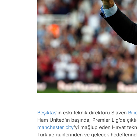
Beşiktaş
’ın eski teknik direktörü Slaven
Bili
Ham United’ın başında, Premier Lig’de çık
manchester city
’yi mağlup eden Hırvat tek
Türkiye günlerinden ve gelecek hedeflerinde