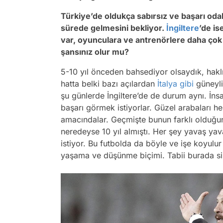
Türkiye’de oldukça sabırsız ve başarı odakl
sürede gelmesini bekliyor.
İngiltere
’de is
var, oyunculara ve antrenörlere daha çok ş
şansınız olur mu?
5-10 yıl önceden bahsediyor olsaydık, hakl
hatta belki bazı açılardan
İtalya
gibi
güneyli
şu günlerde İngiltere’de de durum aynı. İns
başarı görmek istiyorlar. Güzel arabaları
amacındalar. Geçmişte bunun farklı olduğunu
neredeyse 10 yıl almıştı. Her şey yavaş yav
istiyor. Bu futbolda da böyle ve işe koyulur
yaşama ve düşünme biçimi. Tabii burada si