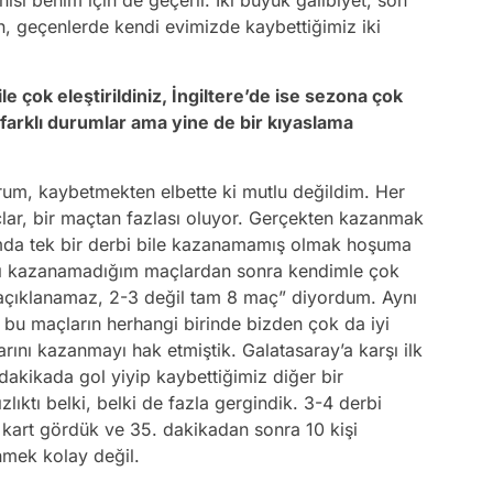
ısı benim için de geçerli. İki büyük galibiyet, son
en, geçenlerde kendi evimizde kaybettiğimiz iki
e çok eleştirildiniz, İngiltere’de ise sezona çok
 farklı durumlar ama yine de bir kıyaslama
rum, kaybetmekten elbette ki mutlu değildim. Her
ar, bir maçtan fazlası oluyor. Gerçekten kazanmak
mda tek bir derbi bile kazanamamış olmak hoşuma
şı kazanamadığım maçlardan sonra kendimle çok
açıklanamaz, 2-3 değil tam 8 maç” diyordum. Aynı
 bu maçların herhangi birinde bizden çok da iyi
ını kazanmayı hak etmiştik. Galatasaray’a karşı ilk
akikada gol yiyip kaybettiğimiz diğer bir
ıktı belki, belki de fazla gergindik. 3-4 derbi
 kart gördük ve 35. dakikadan sonra 10 kişi
mek kolay değil.