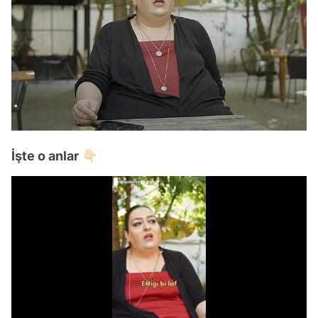
İşte o anlar 👇🏻