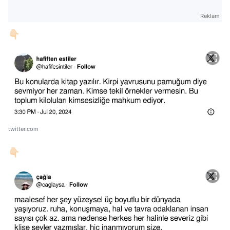
Reklam
👇🏻
twitter.com
👇🏻