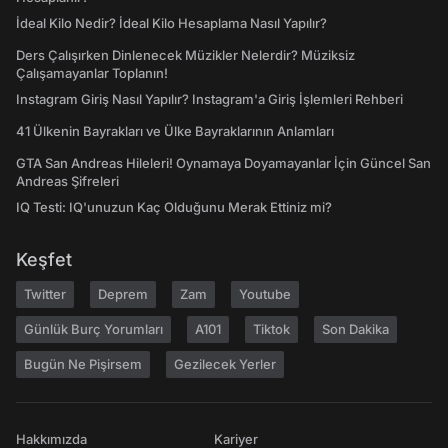
İdeal Kilo Nedir? İdeal Kilo Hesaplama Nasıl Yapılır?
Ders Çalışırken Dinlenecek Müzikler Nelerdir? Müziksiz
Çalışamayanlar Toplanın!
Instagram Giriş Nasıl Yapılır? Instagram'a Giriş İşlemleri Rehberi
41 Ülkenin Bayrakları ve Ülke Bayraklarının Anlamları
GTA San Andreas Hileleri! Oynamaya Doyamayanlar İçin Güncel San
Andreas Şifreleri
IQ Testi: IQ'unuzun Kaç Olduğunu Merak Ettiniz mi?
Keşfet
Twitter
Deprem
Zam
Youtube
Günlük Burç Yorumları
A101
Tiktok
Son Dakika
Bugün Ne Pişirsem
Gezilecek Yerler
Hakkımızda
Kariyer