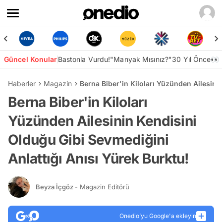
Güncel Konular
Bastonla Vurdu!
"Manyak Mısınız?"
30 Yıl Önce👀
Haberler
Magazin
Berna Biber'in Kiloları Yüzünden Ailesini
Berna Biber'in Kiloları
Yüzünden Ailesinin Kendisini
Olduğu Gibi Sevmediğini
Anlattığı Anısı Yürek Burktu!
Beyza İçgöz
- Magazin Editörü
Onedio’yu Google'a ekleyin