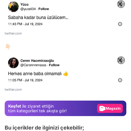
twitter.com
👇🏻
Video
Test
Gündem
twitter.com
Magazin
Keşfet
ile ziyaret ettiğin
Video
tüm kategorileri tek akışta gör!
Test
Bu içerikler de ilginizi çekebilir;