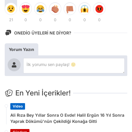
21
0
0
0
0
0
0
ONEDİO ÜYELERİ NE DİYOR?
Yorum Yazın
En Yeni İçerikler!
Video
Ali Rıza Bey Yıllar Sonra O Evde! Halil Ergün 16 Yıl Sonra
Yaprak Dökümü'nün Çekildiği Konağa Gitti