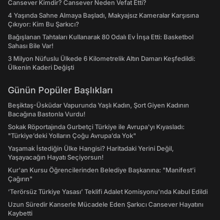
Cansever Kimdir? Cansever Neden Vefat Etti?
4 Yaşında Sahne Almaya Başladı, Makyajsız Kameralar Karşısına
Çıkıyor: Kim Bu Şarkıcı?
Bağışlanan Tahtaları Kullanarak 80 Odalı Ev İnşa Etti: Basketbol
Sahası Bile Var!
3 Milyon Nüfuslu Ülkede 6 Kilometrelik Altın Damarı Keşfedildi:
Ülkenin Kaderi Değişti
Günün Popüler Başlıkları
Beşiktaş-Üsküdar Vapurunda Yaşlı Kadın, Şort Giyen Kadının
Bacağına Bastonla Vurdu!
Sokak Röportajında Gurbetçi Türkiye ile Avrupa'yı Kıyasladı:
"Türkiye’deki Yolların Çoğu Avrupa’da Yok"
Yaşamak İstediğin Ülke Hangisi? Haritadaki Yerini Değil,
Yaşayacağın Hayatı Seçiyorsun!
Kur'an Kursu Öğrencilerinden Belediye Başkanına: "Manifest’i
Çağırın"
‘Terörsüz Türkiye Yasası’ Teklifi Adalet Komisyonu'nda Kabul Edildi
Uzun Süredir Kanserle Mücadele Eden Şarkıcı Cansever Hayatını
Kaybetti