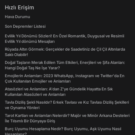
Hızlı Erişim
Hava Durumu
Son Depremler Listesi
Evlilik Yıl Dönümü Sözleri! En Özel Romantik, Duygusal ve Resimli
Evlilik Yıl dönümü Mesajları
Rüyada Altın Görmek: Gerçekler de Saadetiniz de Çil Çil Altınlarda
Saklı Olabilir!
Doğal Taşların Merak Edilen Tüm Etkileri, Enerjileri ve Şifa Alanları:
Hangi Doğal Taş Ne İşe Yarar?
Emojilerin Anlamları: 2023 WhatsApp, Instagram ve Twitter'da En
Çok Kullanılan Emojiler ve Anlamları
Atasözleri ve Anlamları: A'dan Z'ye Gündelik Hayatta En Sık
Kullanılan Atasözleri ve Anlamları
Tavla Diziliş Şekli Nasıldır? Erkek Tavlası ve Kız Tavlası Diziliş Şekilleri
ve Oynama Yönleri
Tarot Kartları ve Anlamları Nelerdir? Majör ve Minör Arkana Desteleri
İle Tılsımlı Bir Dünyaya Giriş
Burç Uyumu Hesaplama Nedir? Burç Uyumu, Aşk Uyumu Nasıl
Hesaplanır?