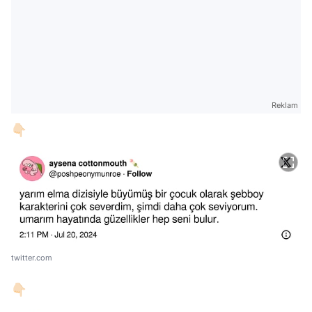
Reklam
👇🏻
twitter.com
👇🏻