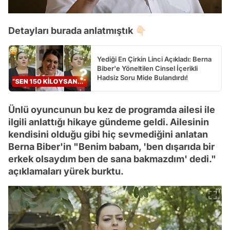
Detayları burada anlatmıştık 👇🏻
Yediği En Çirkin Linci Açıkladı: Berna
Biber'e Yöneltilen Cinsel İçerikli
Hadsiz Soru Mide Bulandırdı!
Ünlü oyuncunun bu kez de programda ailesi ile
ilgili anlattığı hikaye gündeme geldi. Ailesinin
kendisini olduğu gibi hiç sevmediğini anlatan
Berna Biber'in "Benim babam, 'ben dışarıda bir
erkek olsaydım ben de sana bakmazdım' dedi."
açıklamaları yürek burktu.