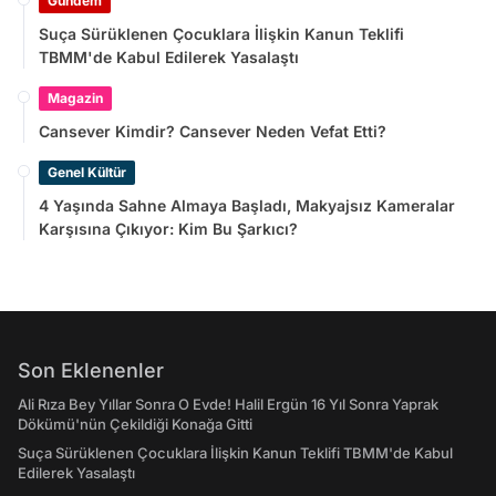
Gündem
Suça Sürüklenen Çocuklara İlişkin Kanun Teklifi
TBMM'de Kabul Edilerek Yasalaştı
Magazin
Cansever Kimdir? Cansever Neden Vefat Etti?
Genel Kültür
4 Yaşında Sahne Almaya Başladı, Makyajsız Kameralar
Karşısına Çıkıyor: Kim Bu Şarkıcı?
Son Eklenenler
Ali Rıza Bey Yıllar Sonra O Evde! Halil Ergün 16 Yıl Sonra Yaprak
Dökümü'nün Çekildiği Konağa Gitti
Suça Sürüklenen Çocuklara İlişkin Kanun Teklifi TBMM'de Kabul
Edilerek Yasalaştı