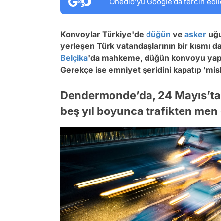
Onedio’yu Google’da tercih edil
Konvoylar Türkiye'de
düğün
ve
asker
uğu
yerleşen Türk vatandaşlarının bir kısmı da
Belçika
'da mahkeme, düğün konvoyu yapan
Gerekçe ise emniyet şeridini kapatıp 'mis
Dendermonde’da, 24 Mayıs’ta g
beş yıl boyunca trafikten men 