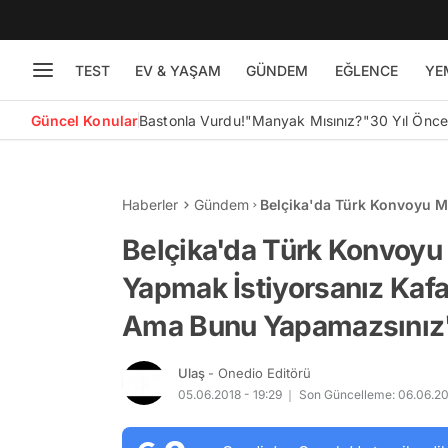
TEST
EV & YAŞAM
GÜNDEM
EĞLENCE
YE
Güncel Konular
Bastonla Vurdu!
"Manyak Mısınız?"
30 Yıl Önc
Haberler
Gündem
Belçika'da Türk Konvoyu Ma
Kova Geçirebilirsiniz Ama
Belçika'da Türk Konvoyu 
Yapmak İstiyorsanız Kafa
Ama Bunu Yapamazsınız
Ulaş
- Onedio Editörü
05.06.2018 - 19:29
Son Güncelleme: 06.06.20