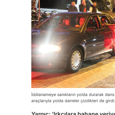
İddianameye sanıkların yolda durarak dans et
araçlarıyla yolda daireler çizdikleri de girdi
Yargıç: 'Irkçılara bahane veri