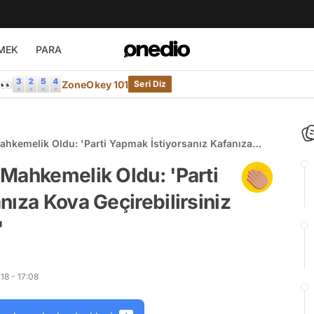
MEK
PARA
e👀
ZoneOkey 101
Seri Diz
hkemelik Oldu: 'Parti Yapmak İstiyorsanız Kafanıza
 Bunu Yapamazsınız'
Mahkemelik Oldu: 'Parti
nıza Kova Geçirebilirsiniz
'
18 - 17:08