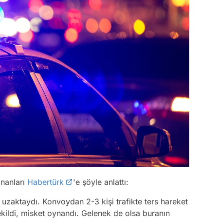
nanları
Habertürk
'e şöyle anlattı:
 uzaktaydı. Konvoydan 2-3 kişi trafikte ters hareket
kildi, misket oynandı. Gelenek de olsa buranın