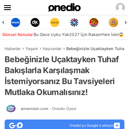
Güncel Konular
Bu Gece Uyku Yok
2027 İçin Rakam
Yeni İsim😱
Haberler
Yaşam
Hayvanlar
Bebeğinizle Uçaktayken Tuhaf B
Bebeğinizle Uçaktayken Tuhaf
Bakışlarla Karşılaşmak
İstemiyorsanız Bu Tavsiyeleri
Mutlaka Okumalısınız!
annemisin.com
- Onedio Üyesi
Onedio’yu Google'a ekleyin