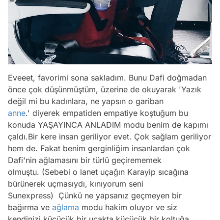
Eveeet, favorimi sona sakladım. Bunu Dafi doğmadan
önce çok düşünmüştüm, üzerine de okuyarak
'Yazık
değil mi bu kadınlara, ne yapsın o gariban
anne
.'
diyerek empatiden empatiye koştuğum bu
konuda YAŞAYINCA ANLADIM modu benim de kapımı
çaldı.Bir kere insan geriliyor evet. Çok sağlam geriliyor
hem de. Fakat benim gerginliğim insanlardan çok
Dafi'nin ağlamasını bir türlü geçirememek
olmuştu.
(Sebebi o lanet uçağın Karayip sıcağına
bürünerek uçmasıydı, kınıyorum seni
Sunexpress)
Çünkü ne yapsanız geçmeyen bir
bağırma ve
ağlama
modu hakim oluyor ve siz
kendinizi küçücük bir uçakta küçücük bir koltuğa