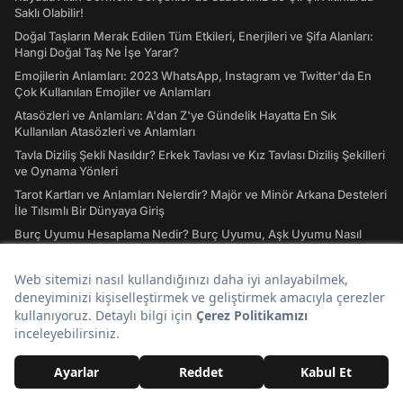
Saklı Olabilir!
Doğal Taşların Merak Edilen Tüm Etkileri, Enerjileri ve Şifa Alanları:
Hangi Doğal Taş Ne İşe Yarar?
Emojilerin Anlamları: 2023 WhatsApp, Instagram ve Twitter'da En
Çok Kullanılan Emojiler ve Anlamları
Atasözleri ve Anlamları: A'dan Z'ye Gündelik Hayatta En Sık
Kullanılan Atasözleri ve Anlamları
Tavla Diziliş Şekli Nasıldır? Erkek Tavlası ve Kız Tavlası Diziliş Şekilleri
ve Oynama Yönleri
Tarot Kartları ve Anlamları Nelerdir? Majör ve Minör Arkana Desteleri
İle Tılsımlı Bir Dünyaya Giriş
Burç Uyumu Hesaplama Nedir? Burç Uyumu, Aşk Uyumu Nasıl
Hesaplanır?
İdeal Kilo Nedir? İdeal Kilo Hesaplama Nasıl Yapılır?
Ders Çalışırken Dinlenecek Müzikler Nelerdir? Müziksiz
Çalışamayanlar Toplanın!
Instagram Giriş Nasıl Yapılır? Instagram'a Giriş İşlemleri Rehberi
41 Ülkenin Bayrakları ve Ülke Bayraklarının Anlamları
GTA San Andreas Hileleri! Oynamaya Doyamayanlar İçin Güncel San