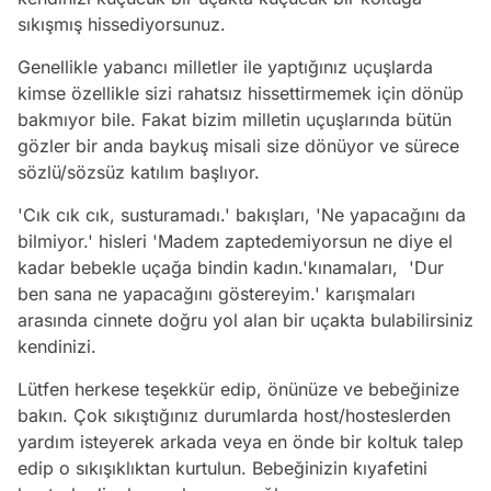
sıkışmış hissediyorsunuz.
Genellikle yabancı milletler ile yaptığınız uçuşlarda
kimse özellikle sizi rahatsız hissettirmemek için dönüp
bakmıyor bile. Fakat bizim milletin uçuşlarında bütün
gözler bir anda baykuş misali size dönüyor ve sürece
sözlü/sözsüz katılım başlıyor.
'Cık cık cık, susturamadı.'
bakışları,
'Ne yapacağını da
bilmiyor.'
hisleri
'Madem zaptedemiyorsun ne diye el
kadar bebekle uçağa bindin kadın.'
kınamaları,
'Dur
ben sana ne yapacağını göstereyim.'
karışmaları
arasında cinnete doğru yol alan bir uçakta bulabilirsiniz
kendinizi.
Lütfen herkese teşekkür edip, önünüze ve bebeğinize
bakın. Çok sıkıştığınız durumlarda host/hosteslerden
yardım isteyerek arkada veya en önde bir koltuk talep
edip o sıkışıklıktan kurtulun. Bebeğinizin kıyafetini