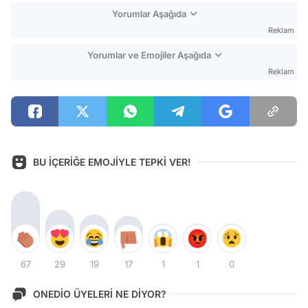
Yorumlar Aşağıda
Reklam
Yorumlar ve Emojiler Aşağıda
Reklam
BU İÇERİĞE EMOJİYLE TEPKİ VER!
67
29
19
17
1
1
0
ONEDİO ÜYELERİ NE DİYOR?