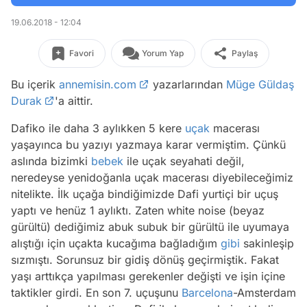
19.06.2018 - 12:04
Favori
Yorum Yap
Paylaş
Bu içerik
annemisin.com
yazarlarından
Müge Güldaş
Durak
'a aittir.
Dafiko ile daha 3 aylıkken 5 kere
uçak
macerası
yaşayınca bu yazıyı yazmaya karar vermiştim. Çünkü
aslında bizimki
bebek
ile uçak seyahati değil,
neredeyse yenidoğanla uçak macerası diyebileceğimiz
nitelikte. İlk uçağa bindiğimizde Dafi yurtiçi bir uçuş
yaptı ve henüz 1 aylıktı. Zaten white noise (beyaz
gürültü) dediğimiz abuk subuk bir gürültü ile uyumaya
alıştığı için uçakta kucağıma bağladığım
gibi
sakinleşip
sızmıştı. Sorunsuz bir gidiş dönüş geçirmiştik. Fakat
yaşı arttıkça yapılması gerekenler değişti ve işin içine
taktikler girdi. En son 7. uçuşunu
Barcelona
-Amsterdam