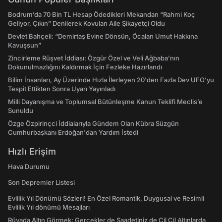
Bodrum’da 70 Bin TL Hesap Ödedikleri Mekandan “Rahmi Koç
Geliyor, Çıkın” Denilerek Kovulan Aile Şikayetçi Oldu
Devlet Bahçeli: “Demirtaş Evine Dönsün, Öcalan Umut Hakkına
Kavuşsun”
Zincirleme Rüşvet İddiası: Özgür Özel ve Veli Ağbaba’nın
Dokunulmazlığını Kaldırmak İçin Fezleke Hazırlandı
Bilim İnsanları, Ay Üzerinde Hızla İlerleyen 20'den Fazla Dev UFO'yu
Tespit Ettikten Sonra Uyarı Yayınladı
Milli Dayanışma ve Toplumsal Bütünleşme Kanun Teklifi Meclis’e
Sunuldu
Özge Özpirinçci İddialarıyla Gündem Olan Kübra Süzgün
Cumhurbaşkanı Erdoğan'dan Yardım İstedi
Hızlı Erişim
Hava Durumu
Son Depremler Listesi
Evlilik Yıl Dönümü Sözleri! En Özel Romantik, Duygusal ve Resimli
Evlilik Yıl dönümü Mesajları
Rüyada Altın Görmek: Gerçekler de Saadetiniz de Çil Çil Altınlarda