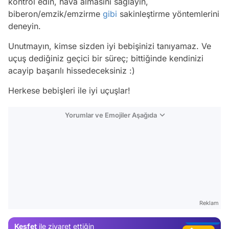
kontrol edin, hava almasını sağlayın,
biberon/emzik/emzirme
gibi
sakinleştirme yöntemlerini
deneyin.
Unutmayın, kimse sizden iyi bebişinizi tanıyamaz. Ve
uçuş dediğiniz geçici bir süreç; bittiğinde kendinizi
acayip başarılı hissedeceksiniz :)
Herkese bebişleri ile iyi uçuşlar!
Yorumlar ve Emojiler Aşağıda
Video
Test
Gündem
Magazin
Reklam
Video
Keşfet
ile ziyaret ettiğin