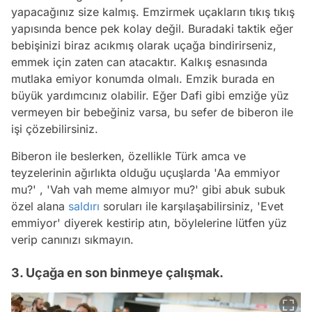
yapacağınız size kalmış. Emzirmek uçakların tıkış tıkış
yapısında bence pek kolay değil. Buradaki taktik eğer
bebişinizi biraz acıkmış olarak uçağa bindirirseniz,
emmek için zaten can atacaktır. Kalkış esnasında
mutlaka emiyor konumda olmalı. Emzik burada en
büyük yardımcınız olabilir. Eğer Dafi gibi emziğe yüz
vermeyen bir bebeğiniz varsa, bu sefer de biberon ile
işi çözebilirsiniz.
Biberon ile beslerken, özellikle Türk amca ve
teyzelerinin ağırlıkta olduğu uçuşlarda
'Aa emmiyor
mu?'
,
'Vah vah meme almıyor mu?'
gibi abuk subuk
özel alana
saldırı
soruları ile karşılaşabilirsiniz,
'Evet
emmiyor'
diyerek kestirip atın, böylelerine lütfen yüz
verip canınızı sıkmayın.
3. Uçağa en son binmeye çalışmak.