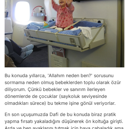
Bu konuda yıllarca,
'Allahım neden ben?'
sorusunu
sormama neden olmuş bebeklerden toplu olarak özür
diliyorum. Çünkü bebekler ve sanırım ilerleyen
dönemlerde de çocuklar
(saykoluk seviyesinde
olmadıkları sürece)
bu tekme işine gönül veriyorlar.
En son uçuşumuzda Dafi de bu konuda biraz pratik
yapma fırsatı yakaladığını düşünerek ön koltuğa girişti.
Arda ve ben ayaklarını tutmak için baya çabaladık ama