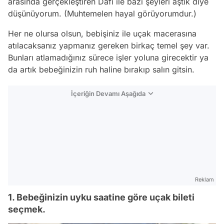
arasında gerçekleştiren Dafi ile bazı şeyleri aştık diye
düşünüyorum.
(Muhtemelen hayal görüyorumdur.)
Her ne olursa olsun, bebişiniz ile uçak macerasına
atılacaksanız yapmanız gereken birkaç temel şey var.
Bunları atlamadığınız sürece işler yoluna girecektir ya
da artık bebeğinizin ruh haline bırakıp salın gitsin.
İçeriğin Devamı Aşağıda
Reklam
1. Bebeğinizin uyku saatine göre uçak bileti
seçmek.