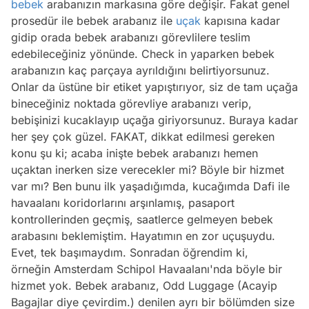
bebek
arabanızın markasına göre değişir. Fakat genel
prosedür ile bebek arabanız ile
uçak
kapısına kadar
gidip orada bebek arabanızı görevlilere teslim
edebileceğiniz yönünde. Check in yaparken bebek
arabanızın kaç parçaya ayrıldığını belirtiyorsunuz.
Onlar da üstüne bir etiket yapıştırıyor, siz de tam uçağa
bineceğiniz noktada görevliye arabanızı verip,
bebişinizi kucaklayıp uçağa giriyorsunuz. Buraya kadar
her şey çok güzel. FAKAT, dikkat edilmesi gereken
konu şu ki; acaba inişte bebek arabanızı hemen
uçaktan inerken size verecekler mi? Böyle bir hizmet
var mı? Ben bunu ilk yaşadığımda, kucağımda Dafi ile
havaalanı koridorlarını arşınlamış, pasaport
kontrollerinden geçmiş, saatlerce gelmeyen bebek
arabasını beklemiştim. Hayatımın en zor uçuşuydu.
Evet, tek başımaydım. Sonradan öğrendim ki,
örneğin Amsterdam Schipol Havaalanı'nda böyle bir
hizmet yok. Bebek arabanız, Odd Luggage
(Acayip
Bagajlar diye çevirdim.)
denilen ayrı bir bölümden size