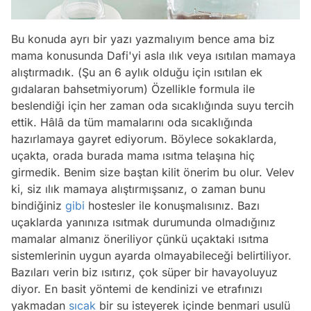
Bu konuda ayrı bir yazı yazmalıyım bence ama biz
mama konusunda Dafi'yi asla ılık veya ısıtılan mamaya
alıştırmadık.
(Şu an 6 aylık olduğu için ısıtılan ek
gıdalaran bahsetmiyorum)
Özellikle formula ile
beslendiği için her zaman oda sıcaklığında suyu tercih
ettik. Hâlâ da tüm mamalarını oda sıcaklığında
hazırlamaya gayret ediyorum. Böylece sokaklarda,
uçakta, orada burada mama ısıtma telaşına hiç
girmedik. Benim size baştan kilit önerim bu olur. Velev
ki, siz ılık mamaya alıştırmışsanız, o zaman bunu
bindiğiniz
gibi
hostesler ile konuşmalısınız. Bazı
uçaklarda yanınıza ısıtmak durumunda olmadığınız
mamalar almanız öneriliyor çünkü uçaktaki ısıtma
sistemlerinin uygun ayarda olmayabileceği belirtiliyor.
Bazıları verin biz ısıtırız, çok süper bir havayoluyuz
diyor. En basit yöntemi de kendinizi ve etrafınızı
yakmadan
sıcak
bir su isteyerek içinde benmari usulü