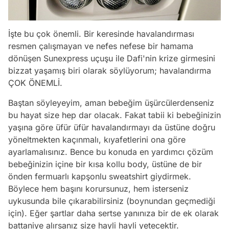
İşte bu çok önemli. Bir keresinde havalandırması
resmen çalışmayan ve nefes nefese bir hamama
dönüşen Sunexpress uçuşu ile Dafi'nin krize girmesini
bizzat yaşamış biri olarak söylüyorum; havalandırma
ÇOK ÖNEMLİ.
Baştan söyleyeyim, aman bebeğim üşürcülerdenseniz
bu hayat size hep dar olacak. Fakat tabii ki bebeğinizin
yaşına göre üfür üfür havalandırmayı da üstüne doğru
yöneltmekten kaçınmalı, kıyafetlerini ona göre
ayarlamalısınız. Bence bu konuda en yardımcı çözüm
bebeğinizin içine bir kısa kollu body, üstüne de bir
önden fermuarlı kapşonlu sweatshirt giydirmek.
Böylece hem başını korursunuz, hem isterseniz
uykusunda bile çıkarabilirsiniz (boynundan geçmediği
için). Eğer şartlar daha sertse yanınıza bir de ek olarak
battaniye alırsanız size hayli hayli yetecektir.