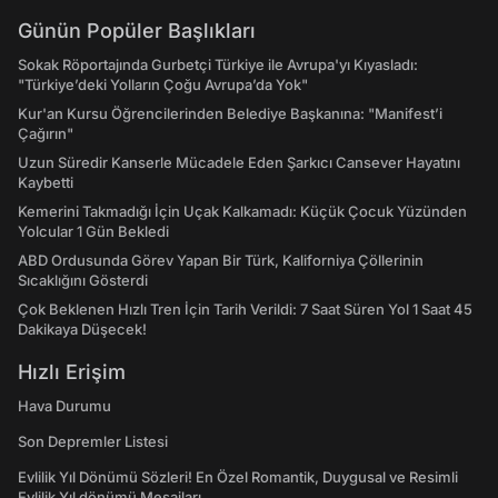
Günün Popüler Başlıkları
Sokak Röportajında Gurbetçi Türkiye ile Avrupa'yı Kıyasladı:
"Türkiye’deki Yolların Çoğu Avrupa’da Yok"
Kur'an Kursu Öğrencilerinden Belediye Başkanına: "Manifest’i
Çağırın"
Uzun Süredir Kanserle Mücadele Eden Şarkıcı Cansever Hayatını
Kaybetti
Kemerini Takmadığı İçin Uçak Kalkamadı: Küçük Çocuk Yüzünden
Yolcular 1 Gün Bekledi
ABD Ordusunda Görev Yapan Bir Türk, Kaliforniya Çöllerinin
Sıcaklığını Gösterdi
Çok Beklenen Hızlı Tren İçin Tarih Verildi: 7 Saat Süren Yol 1 Saat 45
Dakikaya Düşecek!
Hızlı Erişim
Hava Durumu
Son Depremler Listesi
Evlilik Yıl Dönümü Sözleri! En Özel Romantik, Duygusal ve Resimli
Evlilik Yıl dönümü Mesajları