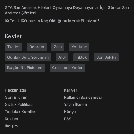
GTA San Andreas Hileleri! Oynamaya Doyamayanlar İçin Güncel San
Andreas Şifreleri
IQ Testi: IQ'unuzun Kaç Olduğunu Merak Ettiniz mi?
Keşfet
Twitter
Deprem
Zam
Youtube
Günlük Burç Yorumları
A101
Tiktok
Son Dakika
Bugün Ne Pişirsem
Gezilecek Yerler
Hakkımızda
Kariyer
Geri Bildirim
Kullanıcı Sözleşmesi
Gizlilik Politikası
Yayın İlkeleri
Topluluk Kuralları
Künye
Reklam
RSS
İletişim