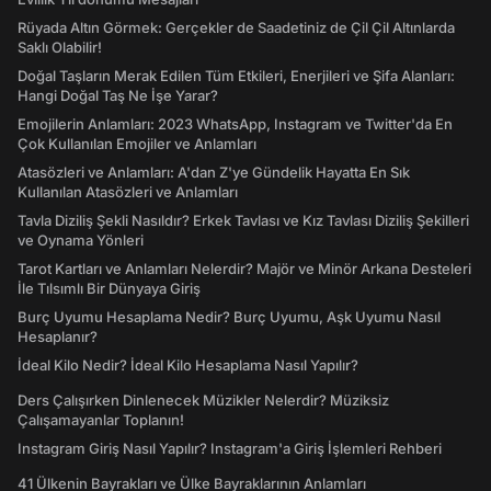
Rüyada Altın Görmek: Gerçekler de Saadetiniz de Çil Çil Altınlarda
Saklı Olabilir!
Doğal Taşların Merak Edilen Tüm Etkileri, Enerjileri ve Şifa Alanları:
Hangi Doğal Taş Ne İşe Yarar?
Emojilerin Anlamları: 2023 WhatsApp, Instagram ve Twitter'da En
Çok Kullanılan Emojiler ve Anlamları
Atasözleri ve Anlamları: A'dan Z'ye Gündelik Hayatta En Sık
Kullanılan Atasözleri ve Anlamları
Tavla Diziliş Şekli Nasıldır? Erkek Tavlası ve Kız Tavlası Diziliş Şekilleri
ve Oynama Yönleri
Tarot Kartları ve Anlamları Nelerdir? Majör ve Minör Arkana Desteleri
İle Tılsımlı Bir Dünyaya Giriş
Burç Uyumu Hesaplama Nedir? Burç Uyumu, Aşk Uyumu Nasıl
Hesaplanır?
İdeal Kilo Nedir? İdeal Kilo Hesaplama Nasıl Yapılır?
Ders Çalışırken Dinlenecek Müzikler Nelerdir? Müziksiz
Çalışamayanlar Toplanın!
Instagram Giriş Nasıl Yapılır? Instagram'a Giriş İşlemleri Rehberi
41 Ülkenin Bayrakları ve Ülke Bayraklarının Anlamları