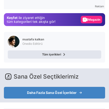
Test
Reklam
Gündem
Keşfet
ile ziyaret ettiğin
Magazin
tüm kategorileri tek akışta gör!
Video
Test
mustafa kalkan
Onedio Editörü
Tüm içerikleri
Sana Özel Seçtiklerimiz
Daha Fazla Sana Özel İçerikler