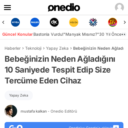
Güncel Konular
Bastonla Vurdu!
"Manyak Mısınız?"
30 Yıl Önce👀
Haberler
Teknoloji
Yapay Zeka
Bebeğinizin Neden Ağladığı
Bebeğinizin Neden Ağladığını
10 Saniyede Tespit Edip Size
Tercüme Eden Cihaz
Yapay Zeka
mustafa kalkan
- Onedio Editörü
Onedio’yu Google'a ekleyin