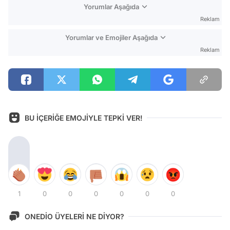
Yorumlar Aşağıda
Reklam
Yorumlar ve Emojiler Aşağıda
Reklam
BU İÇERİĞE EMOJİYLE TEPKİ VER!
1
0
0
0
0
0
0
ONEDİO ÜYELERİ NE DİYOR?