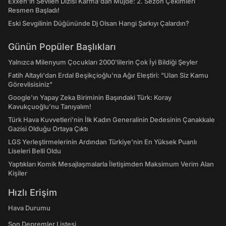
Exxen'in Sevilen Dizisi Karma'dan Müjde: 2. Sezon Çekimleri
Resmen Başladı!
Eski Sevgilinin Düğününde Dj Olsan Hangi Şarkıyı Çalardın?
Günün Popüler Başlıkları
Yalnızca Milenyum Çocukları 2000'lilerin Çok İyi Bildiği Şeyler
Fatih Altaylı'dan Erdal Beşikçioğlu'na Ağır Eleştiri: "Ulan Siz Kamu
Görevlisisiniz"
Google'ın Yapay Zeka Biriminin Başındaki Türk: Koray
Kavukçuoğlu'nu Tanıyalım!
Türk Hava Kuvvetleri'nin İlk Kadın Generalinin Dedesinin Çanakkale
Gazisi Olduğu Ortaya Çıktı
LGS Yerleştirmelerinin Ardından Türkiye'nin En Yüksek Puanlı
Liseleri Belli Oldu
Yaptıkları Komik Mesajlaşmalarla İletişimden Maksimum Verim Alan
Kişiler
Hızlı Erişim
Hava Durumu
Son Depremler Listesi