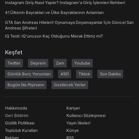
Instagram Giriş Nasıl Yapılır? Instagram'a Giriş İşlemleri Rehberi
41 Ülkenin Bayrakları ve Ülke Bayraklarının Anlamları
GTA San Andreas Hileleri! Oynamaya Doyamayanlar İçin Güncel San
Andreas Şifreleri
IQ Testi: IQ'unuzun Kaç Olduğunu Merak Ettiniz mi?
Keşfet
Twitter
Deprem
Zam
Youtube
Günlük Burç Yorumları
A101
Tiktok
Son Dakika
Bugün Ne Pişirsem
Gezilecek Yerler
Hakkımızda
Kariyer
Geri Bildirim
Kullanıcı Sözleşmesi
Gizlilik Politikası
Yayın İlkeleri
Topluluk Kuralları
Künye
Reklam
RSS