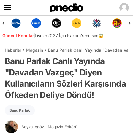
Güncel Konular
Liseler
2027 İçin Rakam
Yeni İsim😱
Haberler
Magazin
Banu Parlak Canlı Yayında "Davadan Vazge
Banu Parlak Canlı Yayında
"Davadan Vazgeç" Diyen
Kullanıcıların Sözleri Karşısında
Öfkeden Deliye Döndü!
Banu Parlak
Beyza İçgöz
- Magazin Editörü