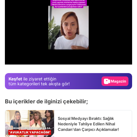
Video
Test
/
Gündem
Magazin
Keşfet
ile ziyaret ettiğin
Video
tüm kategorileri tek akışta gör!
Test
Bu içerikler de ilginizi çekebilir;
Sosyal Medyayı Bıraktı: Sağlık
Nedeniyle Tahliye Edilen Nihal
Candan'dan Çarpıcı Açıklamalar!