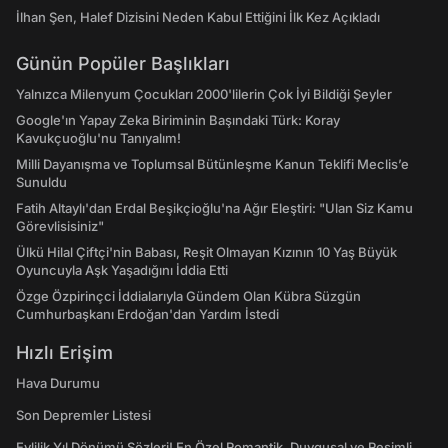
İlhan Şen, Halef Dizisini Neden Kabul Ettiğini İlk Kez Açıkladı
Günün Popüler Başlıkları
Yalnızca Milenyum Çocukları 2000'lilerin Çok İyi Bildiği Şeyler
Google'ın Yapay Zeka Biriminin Başındaki Türk: Koray
Kavukçuoğlu'nu Tanıyalım!
Milli Dayanışma ve Toplumsal Bütünleşme Kanun Teklifi Meclis’e
Sunuldu
Fatih Altaylı'dan Erdal Beşikçioğlu'na Ağır Eleştiri: "Ulan Siz Kamu
Görevlisisiniz"
Ülkü Hilal Çiftçi'nin Babası, Reşit Olmayan Kızının 10 Yaş Büyük
Oyuncuyla Aşk Yaşadığını İddia Etti
Özge Özpirinçci İddialarıyla Gündem Olan Kübra Süzgün
Cumhurbaşkanı Erdoğan'dan Yardım İstedi
Hızlı Erişim
Hava Durumu
Son Depremler Listesi
Evlilik Yıl Dönümü Sözleri! En Özel Romantik, Duygusal ve Resimli