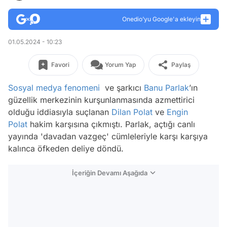
Onedio’yu Google'a ekleyin
01.05.2024 - 10:23
Favori
Yorum Yap
Paylaş
Sosyal medya fenomeni
ve şarkıcı
Banu Parlak
’ın
güzellik merkezinin kurşunlanmasında azmettirici
olduğu iddiasıyla suçlanan
Dilan Polat
ve
Engin
Polat
hakim karşısına çıkmıştı. Parlak, açtığı canlı
yayında 'davadan vazgeç' cümleleriyle karşı karşıya
kalınca öfkeden deliye döndü.
İçeriğin Devamı Aşağıda