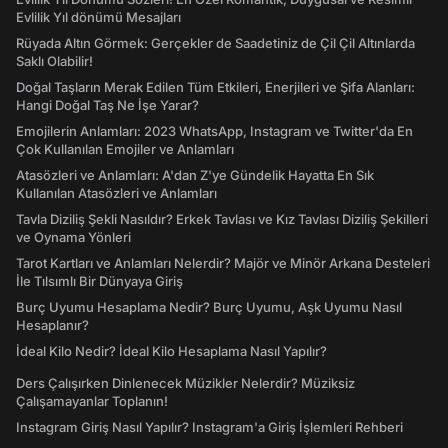
Evlilik Yıl dönümü Mesajları
Rüyada Altın Görmek: Gerçekler de Saadetiniz de Çil Çil Altınlarda
Saklı Olabilir!
Doğal Taşların Merak Edilen Tüm Etkileri, Enerjileri ve Şifa Alanları:
Hangi Doğal Taş Ne İşe Yarar?
Emojilerin Anlamları: 2023 WhatsApp, Instagram ve Twitter'da En
Çok Kullanılan Emojiler ve Anlamları
Atasözleri ve Anlamları: A'dan Z'ye Gündelik Hayatta En Sık
Kullanılan Atasözleri ve Anlamları
Tavla Diziliş Şekli Nasıldır? Erkek Tavlası ve Kız Tavlası Diziliş Şekilleri
ve Oynama Yönleri
Tarot Kartları ve Anlamları Nelerdir? Majör ve Minör Arkana Desteleri
İle Tılsımlı Bir Dünyaya Giriş
Burç Uyumu Hesaplama Nedir? Burç Uyumu, Aşk Uyumu Nasıl
Hesaplanır?
İdeal Kilo Nedir? İdeal Kilo Hesaplama Nasıl Yapılır?
Ders Çalışırken Dinlenecek Müzikler Nelerdir? Müziksiz
Çalışamayanlar Toplanın!
Instagram Giriş Nasıl Yapılır? Instagram'a Giriş İşlemleri Rehberi