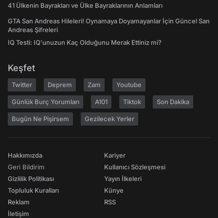
41 Ülkenin Bayrakları ve Ülke Bayraklarının Anlamları
GTA San Andreas Hileleri! Oynamaya Doyamayanlar İçin Güncel San
Andreas Şifreleri
IQ Testi: IQ'unuzun Kaç Olduğunu Merak Ettiniz mi?
Keşfet
Twitter
Deprem
Zam
Youtube
Günlük Burç Yorumları
A101
Tiktok
Son Dakika
Bugün Ne Pişirsem
Gezilecek Yerler
Hakkımızda
Kariyer
Geri Bildirim
Kullanıcı Sözleşmesi
Gizlilik Politikası
Yayın İlkeleri
Topluluk Kuralları
Künye
Reklam
RSS
İletişim