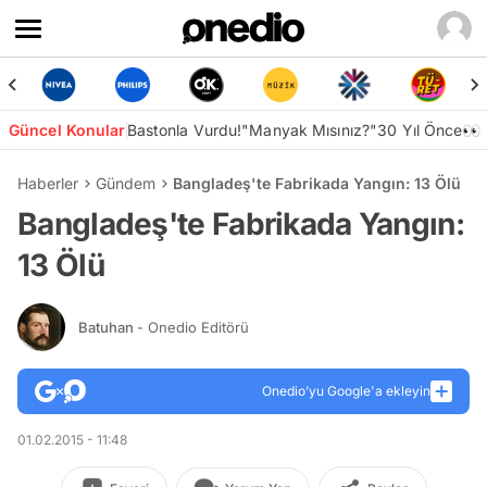
Güncel Konular
Bastonla Vurdu!
"Manyak Mısınız?"
30 Yıl Önce👀
Haberler
Gündem
Bangladeş'te Fabrikada Yangın: 13 Ölü
Bangladeş'te Fabrikada Yangın:
13 Ölü
Batuhan
- Onedio Editörü
Onedio’yu Google'a ekleyin
01.02.2015 - 11:48