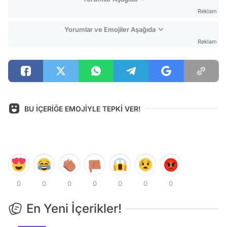
Reklam
Yorumlar ve Emojiler Aşağıda
Reklam
BU İÇERİĞE EMOJİYLE TEPKİ VER!
0
0
0
0
0
0
0
En Yeni İçerikler!