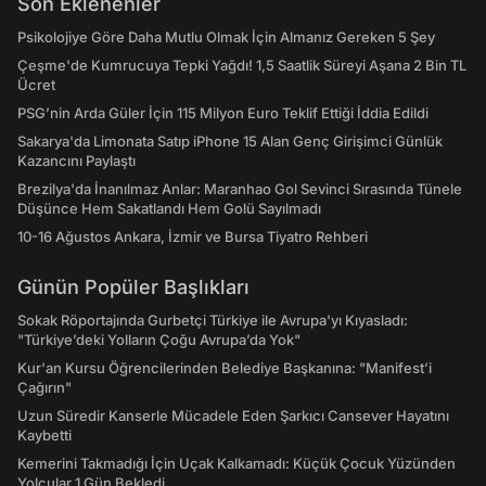
Son Eklenenler
Psikolojiye Göre Daha Mutlu Olmak İçin Almanız Gereken 5 Şey
Çeşme'de Kumrucuya Tepki Yağdı! 1,5 Saatlik Süreyi Aşana 2 Bin TL
Ücret
PSG’nin Arda Güler İçin 115 Milyon Euro Teklif Ettiği İddia Edildi
Sakarya'da Limonata Satıp iPhone 15 Alan Genç Girişimci Günlük
Kazancını Paylaştı
Brezilya'da İnanılmaz Anlar: Maranhao Gol Sevinci Sırasında Tünele
Düşünce Hem Sakatlandı Hem Golü Sayılmadı
10-16 Ağustos Ankara, İzmir ve Bursa Tiyatro Rehberi
Günün Popüler Başlıkları
Sokak Röportajında Gurbetçi Türkiye ile Avrupa'yı Kıyasladı:
"Türkiye’deki Yolların Çoğu Avrupa’da Yok"
Kur'an Kursu Öğrencilerinden Belediye Başkanına: "Manifest’i
Çağırın"
Uzun Süredir Kanserle Mücadele Eden Şarkıcı Cansever Hayatını
Kaybetti
Kemerini Takmadığı İçin Uçak Kalkamadı: Küçük Çocuk Yüzünden
Yolcular 1 Gün Bekledi