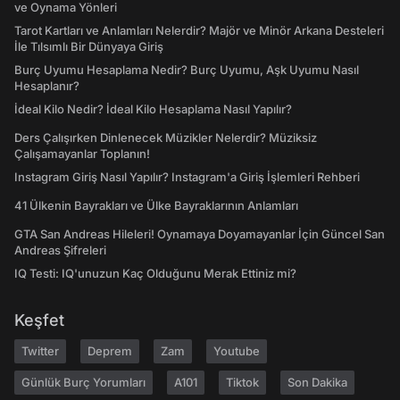
ve Oynama Yönleri
Tarot Kartları ve Anlamları Nelerdir? Majör ve Minör Arkana Desteleri
İle Tılsımlı Bir Dünyaya Giriş
Burç Uyumu Hesaplama Nedir? Burç Uyumu, Aşk Uyumu Nasıl
Hesaplanır?
İdeal Kilo Nedir? İdeal Kilo Hesaplama Nasıl Yapılır?
Ders Çalışırken Dinlenecek Müzikler Nelerdir? Müziksiz
Çalışamayanlar Toplanın!
Instagram Giriş Nasıl Yapılır? Instagram'a Giriş İşlemleri Rehberi
41 Ülkenin Bayrakları ve Ülke Bayraklarının Anlamları
GTA San Andreas Hileleri! Oynamaya Doyamayanlar İçin Güncel San
Andreas Şifreleri
IQ Testi: IQ'unuzun Kaç Olduğunu Merak Ettiniz mi?
Keşfet
Twitter
Deprem
Zam
Youtube
Günlük Burç Yorumları
A101
Tiktok
Son Dakika