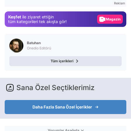
Reklam
Gündem
Keşfet
ile ziyaret ettiğin
Magazin
tüm kategorileri tek akışta gör!
Video
Test
Batuhan
Onedio Editörü
Tüm içerikleri
Sana Özel Seçtiklerimiz
Daha Fazla Sana Özel İçerikler
Yorumlar Aşağıda