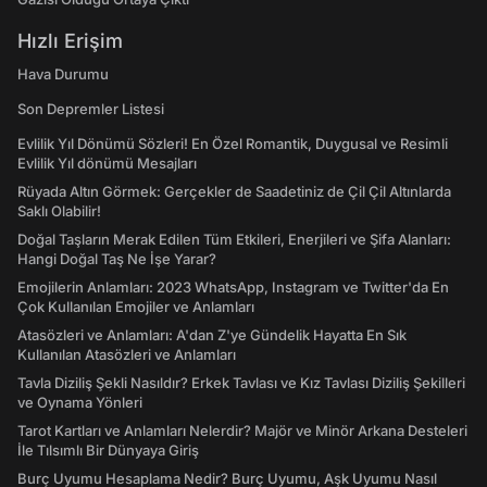
Hızlı Erişim
Hava Durumu
Son Depremler Listesi
Evlilik Yıl Dönümü Sözleri! En Özel Romantik, Duygusal ve Resimli
Evlilik Yıl dönümü Mesajları
Rüyada Altın Görmek: Gerçekler de Saadetiniz de Çil Çil Altınlarda
Saklı Olabilir!
Doğal Taşların Merak Edilen Tüm Etkileri, Enerjileri ve Şifa Alanları:
Hangi Doğal Taş Ne İşe Yarar?
Emojilerin Anlamları: 2023 WhatsApp, Instagram ve Twitter'da En
Çok Kullanılan Emojiler ve Anlamları
Atasözleri ve Anlamları: A'dan Z'ye Gündelik Hayatta En Sık
Kullanılan Atasözleri ve Anlamları
Tavla Diziliş Şekli Nasıldır? Erkek Tavlası ve Kız Tavlası Diziliş Şekilleri
ve Oynama Yönleri
Tarot Kartları ve Anlamları Nelerdir? Majör ve Minör Arkana Desteleri
İle Tılsımlı Bir Dünyaya Giriş
Burç Uyumu Hesaplama Nedir? Burç Uyumu, Aşk Uyumu Nasıl