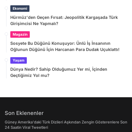
Ekonomi
Hürmüz'den Geçen Fırsat: Jeopolitik Kargaşada Türk
Girişimcisi Ne Yapmalı?
Magazin
Sosyete Bu Düğünü Konuşuyor: Ünlü İş İnsanının
Oğlunun Düğünü İçin Harcanan Para Dudak Uçuklattı!
Yaşam
Dünya Nedir? Sahip Olduğumuz Yer mi, İçinden
Geçtiğimiz Yol mu?
Son Eklenenler
Güney Amerika'daki Türk Dizileri Aşkından Zengin Gösterenlere Son
24 Saatin Viral Tweetleri