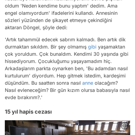
oldum 'Neden kendime bunu yaptım' dedim. Ama
engel olamıyordum' ifadelerini kullandı. Annesinin
sözleri yüzünden de şikayet etmeye çekindiğini
aktaran Döngel, şöyle dedi:
'Artık tahammül edecek sabrım kalmadı. Ben artık dik
durmaktan sıkıldım. Bir şey olmamış
gibi
yaşamaktan
çok yoruldum. Çok bunaldım. Kendimi 30 yaşında gibi
hissediyorum. Çocukluğumu yaşayamadım hiç.
Arkadaşlarım parkta oynarken ben, 'Bu adamdan nasıl
kurtulurum' diyordum. Hep gitmek istedim, kardeşimi
düşündüm. Bu saatten sonra nasıl
anne
olacağım?
Nasıl evleneceğim? Bir gün kızım olursa babasıyla nasıl
evde bırakırım?.'
15 yıl hapis cezası