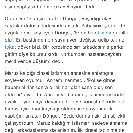
eşim yaptıysa ben de şikayetçiyim' dedi.
O dönem 17 yaşında olan Döngel, yaşadığı olayı
sayfalar dolusu ifadesinde anlattı. Babasının
şiddet
de
uyguladığını söyleyen Döngel, 'Evde hep
kavga
gürültü
olur. En basitinden bir suyun yeri değişse gelip tekme
tokat
döver bizi. Bir keresinde sırf arkadaşımla parka
gittim diye kolumu kırdı. Korkumdan hastanedeyken
merdivende düştüm' dedi.
Maruz kaldığı cinsel istismarı annesine anlattığını
söyleyen oyuncu, 'Annem inanmadı. 'Polise gitme
babanı alırlar sonra bırakırlar olan sana olur, seni
öldürür' diyordu. Annem ve babam gözümün önünde
evcilik oynamaya devam etti' diye konuştu.Kendisinin
babası için para kaynağı olduğunu ve oyunculuk
yaptığını anlatan Döngel, 'Evde durmamak için sürekli
çalışıyordum. Maruz kaldığım istismarı sadece anneme
değil arkadaşlarıma da anlattım. İlk cinsel tacizime de