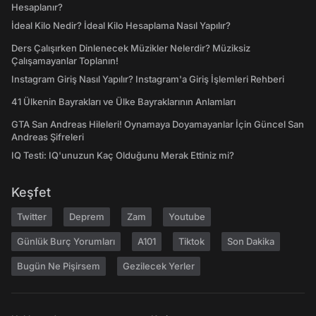
Hesaplanır?
İdeal Kilo Nedir? İdeal Kilo Hesaplama Nasıl Yapılır?
Ders Çalışırken Dinlenecek Müzikler Nelerdir? Müziksiz
Çalışamayanlar Toplanın!
Instagram Giriş Nasıl Yapılır? Instagram'a Giriş İşlemleri Rehberi
41 Ülkenin Bayrakları ve Ülke Bayraklarının Anlamları
GTA San Andreas Hileleri! Oynamaya Doyamayanlar İçin Güncel San
Andreas Şifreleri
IQ Testi: IQ'unuzun Kaç Olduğunu Merak Ettiniz mi?
Keşfet
Twitter
Deprem
Zam
Youtube
Günlük Burç Yorumları
A101
Tiktok
Son Dakika
Bugün Ne Pişirsem
Gezilecek Yerler