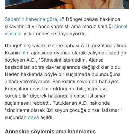
Sabah'ın haberine göre;
Döngel babası hakkında
şikayetini 4 yıl önce yapmıştı ama maruz kaldığı
cinsel
istismar
yıllar öncesine dayanıyordu.
Döngel'in şikayeti üzerine babası A.D. gözaltına alındı.
Kızının
film
ajansında oyuncu olarak çalışmak istediğini
söyleyen A.D., 'Gitmesini istemedim. Ajansa
başladıktan sonra davranışlarında değişiklikler oldu.
Neden hakkımda böyle bir suçlamada bulunduğuna
anlam veremiyorum. Ben kızımı seven bir babayım.
Komşularım nasıl biri olduğumu bilir, istenirse
sorulabilir' diyerek hakkındaki cinsel istismar
suçlamasını reddetti. Tutuklanan A.D. hakkında
'zincirleme olarak üst soyun çocuğa cinsel istismarı'
suçundan
dava
açıldı.
Annesine söylemiş ama inanmamış