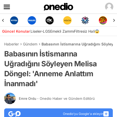
Güncel Konular
Liseler-LGS
Emekli Zammı
Filtresiz Hali😱
Haberler
Gündem
Babasının İstismarına Uğradığını Söyleye
Babasının İstismarına
Uğradığını Söyleyen Melisa
Döngel: 'Anneme Anlattım
İnanmadı'
Emre Ordu
- Onedio Haber ve Gündem Editörü
Onedio’yu Google'a ekleyin