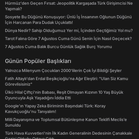
Hürmüz'den Geçen Fırsat: Jeopolitik Kargaşada Türk Girişimcisi Ne
Yapmalı?
Sosyete Bu Düğünü Konuşuyor: Ünlü İş İnsanının Oğlunun Düğünü
İçin Harcanan Para Dudak Uçuklattı!
Dünya Nedir? Sahip Olduğumuz Yer mi, İçinden Geçtiğimiz Yol mu?
Tarot Falına Göre 7 Ağustos Cuma Günü Senin İçin Nasıl Geçecek?
7 Ağustos Cuma Balık Burcu Günlük Sağlık Burç Yorumu
Günün Popüler Başlıkları
Yalnızca Milenyum Çocukları 2000'lilerin Çok İyi Bildiği Şeyler
Fatih Altaylı'dan Erdal Beşikçioğlu'na Ağır Eleştiri: "Ulan Siz Kamu
Görevlisisiniz"
Ülkü Hilal Çiftçi'nin Babası, Reşit Olmayan Kızının 10 Yaş Büyük
Oyuncuyla Aşk Yaşadığını İddia Etti
Google'ın Yapay Zeka Biriminin Başındaki Türk: Koray
Kavukçuoğlu'nu Tanıyalım!
Milli Dayanışma ve Toplumsal Bütünleşme Kanun Teklifi Meclis’e
Sunuldu
Türk Hava Kuvvetleri'nin İlk Kadın Generalinin Dedesinin Çanakkale
Gazisi Olduğu Ortaya Çıktı