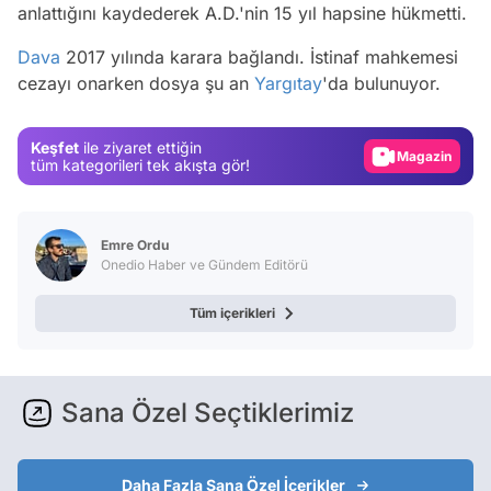
anlattığını kaydederek A.D.'nin 15 yıl hapsine hükmetti.
Video
Test
Dava
2017 yılında karara bağlandı. İstinaf mahkemesi
cezayı onarken dosya şu an
Yargıtay
'da bulunuyor.
Gündem
Magazin
Keşfet
ile ziyaret ettiğin
Video
tüm kategorileri tek akışta gör!
Test
Emre Ordu
Onedio Haber ve Gündem Editörü
Tüm içerikleri
Sana Özel Seçtiklerimiz
Daha Fazla Sana Özel İçerikler