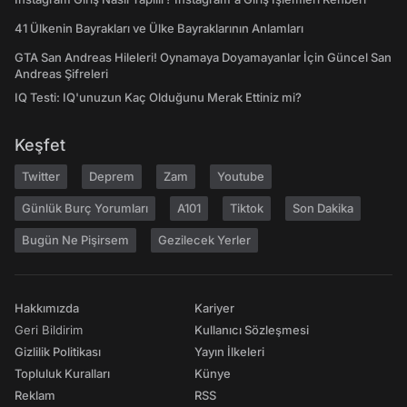
41 Ülkenin Bayrakları ve Ülke Bayraklarının Anlamları
GTA San Andreas Hileleri! Oynamaya Doyamayanlar İçin Güncel San
Andreas Şifreleri
IQ Testi: IQ'unuzun Kaç Olduğunu Merak Ettiniz mi?
Keşfet
Twitter
Deprem
Zam
Youtube
Günlük Burç Yorumları
A101
Tiktok
Son Dakika
Bugün Ne Pişirsem
Gezilecek Yerler
Hakkımızda
Kariyer
Geri Bildirim
Kullanıcı Sözleşmesi
Gizlilik Politikası
Yayın İlkeleri
Topluluk Kuralları
Künye
Reklam
RSS