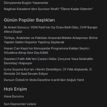
Dünyasında Bugün Yaşananlar
Nagihan Karadere'den Survivor İtirafı! "Ölene Kadar Giderim"
Günün Popüler Başlıkları
İlk Anket Sonucu: YENİ Parti'nin Oy Oranı Belli Oldu, CHP Barajın
Altına Düştü!
Türkiye, Arabistan ve Pakistan Arasında Mekke Anlaşması: Birine
Yapılan Saldırı Hepsine Yapılmış Sayılacak
Hasan Can Kaya’nın Konuşanlar Programına Katılan Seyirci
Gözaltına Alınıp Sınır Dışı Edildi
Gazeteci Fatih Atik'ten Çarpıcı İddia: Çerçeve Yasa Selahattin
Demirtaş'ı Kapsıyor
İçme Suyuna Kur'an-ı Kerim Dinletiliyor: 31 Yıllık Alışkanlık, O
İlimizde 24 Saat Devam Ediyor
Dursun Özbek'in Veda Davetine Icardi'den Soğuk Yanıt
Hızlı Erişim
Hava Durumu
Son Depremler Listesi