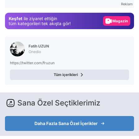
Test
Reklam
Gündem
Keşfet
ile ziyaret ettiğin
Magazin
tüm kategorileri tek akışta gör!
Video
Test
Fatih UZUN
Onedio
https://twitter.com/fruzun
Tüm içerikleri
Sana Özel Seçtiklerimiz
Daha Fazla Sana Özel İçerikler