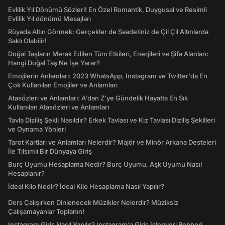
Evlilik Yıl Dönümü Sözleri! En Özel Romantik, Duygusal ve Resimli
Evlilik Yıl dönümü Mesajları
Rüyada Altın Görmek: Gerçekler de Saadetiniz de Çil Çil Altınlarda
Saklı Olabilir!
Doğal Taşların Merak Edilen Tüm Etkileri, Enerjileri ve Şifa Alanları:
Hangi Doğal Taş Ne İşe Yarar?
Emojilerin Anlamları: 2023 WhatsApp, Instagram ve Twitter'da En
Çok Kullanılan Emojiler ve Anlamları
Atasözleri ve Anlamları: A'dan Z'ye Gündelik Hayatta En Sık
Kullanılan Atasözleri ve Anlamları
Tavla Diziliş Şekli Nasıldır? Erkek Tavlası ve Kız Tavlası Diziliş Şekilleri
ve Oynama Yönleri
Tarot Kartları ve Anlamları Nelerdir? Majör ve Minör Arkana Desteleri
İle Tılsımlı Bir Dünyaya Giriş
Burç Uyumu Hesaplama Nedir? Burç Uyumu, Aşk Uyumu Nasıl
Hesaplanır?
İdeal Kilo Nedir? İdeal Kilo Hesaplama Nasıl Yapılır?
Ders Çalışırken Dinlenecek Müzikler Nelerdir? Müziksiz
Çalışamayanlar Toplanın!
Instagram Giriş Nasıl Yapılır? Instagram'a Giriş İşlemleri Rehberi