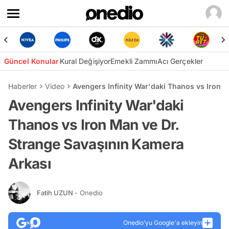
Güncel Konular
Kural Değişiyor
Emekli Zammı
Acı Gerçekler
Haberler
Video
Avengers Infinity War'daki Thanos vs Iron 
Avengers Infinity War'daki
Thanos vs Iron Man ve Dr.
Strange Savaşının Kamera
Arkası
Fatih UZUN
- Onedio
Onedio’yu Google'a ekleyin