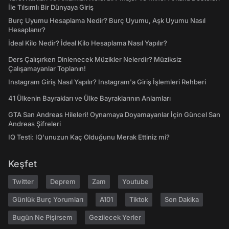
İle Tılsımlı Bir Dünyaya Giriş
Burç Uyumu Hesaplama Nedir? Burç Uyumu, Aşk Uyumu Nasıl
Hesaplanır?
İdeal Kilo Nedir? İdeal Kilo Hesaplama Nasıl Yapılır?
Ders Çalışırken Dinlenecek Müzikler Nelerdir? Müziksiz
Çalışamayanlar Toplanın!
Instagram Giriş Nasıl Yapılır? Instagram'a Giriş İşlemleri Rehberi
41 Ülkenin Bayrakları ve Ülke Bayraklarının Anlamları
GTA San Andreas Hileleri! Oynamaya Doyamayanlar İçin Güncel San
Andreas Şifreleri
IQ Testi: IQ'unuzun Kaç Olduğunu Merak Ettiniz mi?
Keşfet
Twitter
Deprem
Zam
Youtube
Günlük Burç Yorumları
A101
Tiktok
Son Dakika
Bugün Ne Pişirsem
Gezilecek Yerler