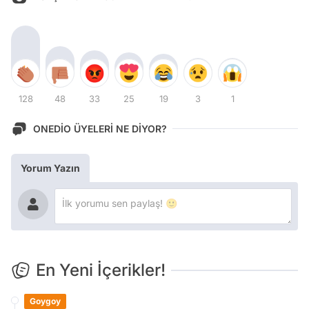
128
48
33
25
19
3
1
ONEDİO ÜYELERİ NE DİYOR?
Yorum Yazın
En Yeni İçerikler!
Goygoy