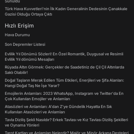
Sunuldu
Türk Hava Kuvvetleri'nin İlk Kadın Generalinin Dedesinin Çanakkale
Gazisi Olduğu Ortaya Çıktı
Hızlı Erişim
Hava Durumu
Son Depremler Listesi
Evlilik Yıl Dönümü Sözleri! En Özel Romantik, Duygusal ve Resimli
Evlilik Yıl dönümü Mesajları
Rüyada Altın Görmek: Gerçekler de Saadetiniz de Çil Çil Altınlarda
Saklı Olabilir!
Doğal Taşların Merak Edilen Tüm Etkileri, Enerjileri ve Şifa Alanları:
Hangi Doğal Taş Ne İşe Yarar?
Emojilerin Anlamları: 2023 WhatsApp, Instagram ve Twitter'da En
Çok Kullanılan Emojiler ve Anlamları
Atasözleri ve Anlamları: A'dan Z'ye Gündelik Hayatta En Sık
Kullanılan Atasözleri ve Anlamları
Tavla Diziliş Şekli Nasıldır? Erkek Tavlası ve Kız Tavlası Diziliş Şekilleri
ve Oynama Yönleri
Tarot Kartları ve Anlamları Nelerdir? Majör ve Minör Arkana Desteleri