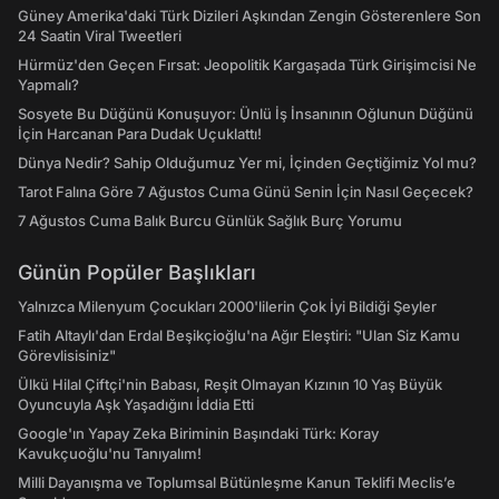
Güney Amerika'daki Türk Dizileri Aşkından Zengin Gösterenlere Son
24 Saatin Viral Tweetleri
Hürmüz'den Geçen Fırsat: Jeopolitik Kargaşada Türk Girişimcisi Ne
Yapmalı?
Sosyete Bu Düğünü Konuşuyor: Ünlü İş İnsanının Oğlunun Düğünü
İçin Harcanan Para Dudak Uçuklattı!
Dünya Nedir? Sahip Olduğumuz Yer mi, İçinden Geçtiğimiz Yol mu?
Tarot Falına Göre 7 Ağustos Cuma Günü Senin İçin Nasıl Geçecek?
7 Ağustos Cuma Balık Burcu Günlük Sağlık Burç Yorumu
Günün Popüler Başlıkları
Yalnızca Milenyum Çocukları 2000'lilerin Çok İyi Bildiği Şeyler
Fatih Altaylı'dan Erdal Beşikçioğlu'na Ağır Eleştiri: "Ulan Siz Kamu
Görevlisisiniz"
Ülkü Hilal Çiftçi'nin Babası, Reşit Olmayan Kızının 10 Yaş Büyük
Oyuncuyla Aşk Yaşadığını İddia Etti
Google'ın Yapay Zeka Biriminin Başındaki Türk: Koray
Kavukçuoğlu'nu Tanıyalım!
Milli Dayanışma ve Toplumsal Bütünleşme Kanun Teklifi Meclis’e