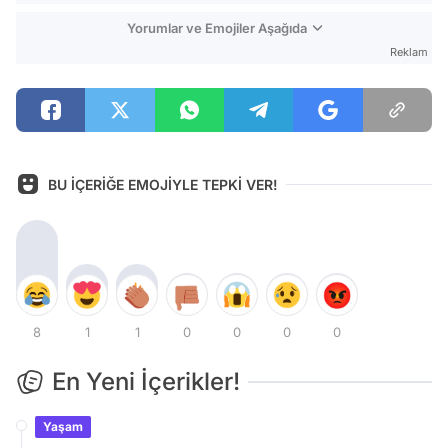
Yorumlar ve Emojiler Aşağıda
Reklam
BU İÇERİĞE EMOJİYLE TEPKİ VER!
8
1
1
0
0
0
0
En Yeni İçerikler!
Yaşam