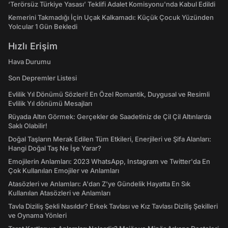
‘Terörsüz Türkiye Yasası’ Teklifi Adalet Komisyonu'nda Kabul Edildi
Kemerini Takmadığı İçin Uçak Kalkamadı: Küçük Çocuk Yüzünden
Yolcular 1 Gün Bekledi
Hızlı Erişim
Hava Durumu
Son Depremler Listesi
Evlilik Yıl Dönümü Sözleri! En Özel Romantik, Duygusal ve Resimli
Evlilik Yıl dönümü Mesajları
Rüyada Altın Görmek: Gerçekler de Saadetiniz de Çil Çil Altınlarda
Saklı Olabilir!
Doğal Taşların Merak Edilen Tüm Etkileri, Enerjileri ve Şifa Alanları:
Hangi Doğal Taş Ne İşe Yarar?
Emojilerin Anlamları: 2023 WhatsApp, Instagram ve Twitter'da En
Çok Kullanılan Emojiler ve Anlamları
Atasözleri ve Anlamları: A'dan Z'ye Gündelik Hayatta En Sık
Kullanılan Atasözleri ve Anlamları
Tavla Diziliş Şekli Nasıldır? Erkek Tavlası ve Kız Tavlası Diziliş Şekilleri
ve Oynama Yönleri