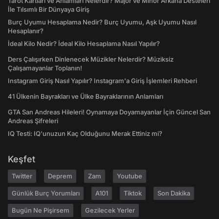
Tarot Kartları ve Anlamları Nelerdir? Majör ve Minör Arkana Desteleri
İle Tılsımlı Bir Dünyaya Giriş
Burç Uyumu Hesaplama Nedir? Burç Uyumu, Aşk Uyumu Nasıl
Hesaplanır?
İdeal Kilo Nedir? İdeal Kilo Hesaplama Nasıl Yapılır?
Ders Çalışırken Dinlenecek Müzikler Nelerdir? Müziksiz
Çalışamayanlar Toplanın!
Instagram Giriş Nasıl Yapılır? Instagram'a Giriş İşlemleri Rehberi
41 Ülkenin Bayrakları ve Ülke Bayraklarının Anlamları
GTA San Andreas Hileleri! Oynamaya Doyamayanlar İçin Güncel San
Andreas Şifreleri
IQ Testi: IQ'unuzun Kaç Olduğunu Merak Ettiniz mi?
Keşfet
Twitter
Deprem
Zam
Youtube
Günlük Burç Yorumları
A101
Tiktok
Son Dakika
Bugün Ne Pişirsem
Gezilecek Yerler