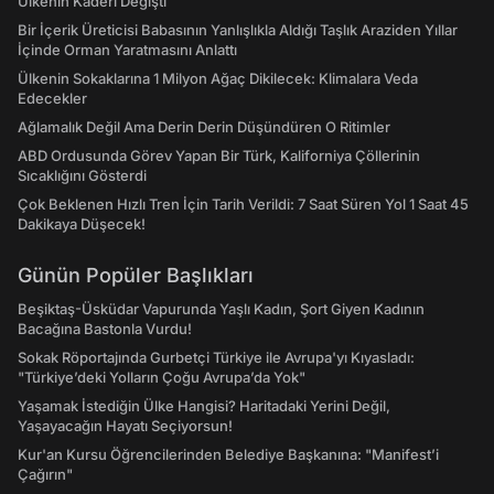
Ülkenin Kaderi Değişti
Bir İçerik Üreticisi Babasının Yanlışlıkla Aldığı Taşlık Araziden Yıllar
İçinde Orman Yaratmasını Anlattı
Ülkenin Sokaklarına 1 Milyon Ağaç Dikilecek: Klimalara Veda
Edecekler
Ağlamalık Değil Ama Derin Derin Düşündüren O Ritimler
ABD Ordusunda Görev Yapan Bir Türk, Kaliforniya Çöllerinin
Sıcaklığını Gösterdi
Çok Beklenen Hızlı Tren İçin Tarih Verildi: 7 Saat Süren Yol 1 Saat 45
Dakikaya Düşecek!
Günün Popüler Başlıkları
Beşiktaş-Üsküdar Vapurunda Yaşlı Kadın, Şort Giyen Kadının
Bacağına Bastonla Vurdu!
Sokak Röportajında Gurbetçi Türkiye ile Avrupa'yı Kıyasladı:
"Türkiye’deki Yolların Çoğu Avrupa’da Yok"
Yaşamak İstediğin Ülke Hangisi? Haritadaki Yerini Değil,
Yaşayacağın Hayatı Seçiyorsun!
Kur'an Kursu Öğrencilerinden Belediye Başkanına: "Manifest’i
Çağırın"