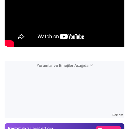
Yorumlar ve Emojiler Aşağıda
Video
Test
Reklam
Gündem
Keşfet
ile ziyaret ettiğin