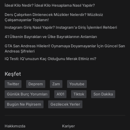
İdeal Kilo Nedir? İdeal Kilo Hesaplama Nasıl Yapılır?
Ders Çalışırken Dinlenecek Müzikler Nelerdir? Müziksiz
Çalışamayanlar Toplanın!
Instagram Giriş Nasıl Yapılır? Instagram'a Giriş İşlemleri Rehberi
41 Ülkenin Bayrakları ve Ülke Bayraklarının Anlamları
GTA San Andreas Hileleri! Oynamaya Doyamayanlar İçin Güncel San
Andreas Şifreleri
IQ Testi: IQ'unuzun Kaç Olduğunu Merak Ettiniz mi?
Keşfet
Twitter
Deprem
Zam
Youtube
Günlük Burç Yorumları
A101
Tiktok
Son Dakika
Bugün Ne Pişirsem
Gezilecek Yerler
Hakkımızda
Kariyer