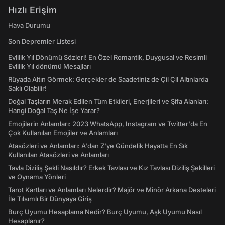
Hızlı Erişim
Hava Durumu
Son Depremler Listesi
Evlilik Yıl Dönümü Sözleri! En Özel Romantik, Duygusal ve Resimli
Evlilik Yıl dönümü Mesajları
Rüyada Altın Görmek: Gerçekler de Saadetiniz de Çil Çil Altınlarda
Saklı Olabilir!
Doğal Taşların Merak Edilen Tüm Etkileri, Enerjileri ve Şifa Alanları:
Hangi Doğal Taş Ne İşe Yarar?
Emojilerin Anlamları: 2023 WhatsApp, Instagram ve Twitter'da En
Çok Kullanılan Emojiler ve Anlamları
Atasözleri ve Anlamları: A'dan Z'ye Gündelik Hayatta En Sık
Kullanılan Atasözleri ve Anlamları
Tavla Diziliş Şekli Nasıldır? Erkek Tavlası ve Kız Tavlası Diziliş Şekilleri
ve Oynama Yönleri
Tarot Kartları ve Anlamları Nelerdir? Majör ve Minör Arkana Desteleri
İle Tılsımlı Bir Dünyaya Giriş
Burç Uyumu Hesaplama Nedir? Burç Uyumu, Aşk Uyumu Nasıl
Hesaplanır?