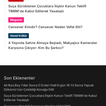
Suça Sürüklenen Çocuklara İlişkin Kanun Teklifi
TBMM'de Kabul Edilerek Yasalaştı
Magazin
Cansever Kimdir? Cansever Neden Vefat Etti?
Genel Kültür
4 Yaşında Sahne Almaya Başladı, Makyajsız Kameralar
Karşısına Çıkıyor: Kim Bu Şarkıcı?
Son Eklenenler
Ali Rıza Bey Yıllar Sonra O Evde! Halil Ergün 16 Yıl Sonra Yaprak
Dökümü'nün Çekildiği Konağa Gitti
Suça Sürüklenen Çocuklara İlişkin Kanun Teklifi TBMM'de Kabul
Edilerek Yasalaştı