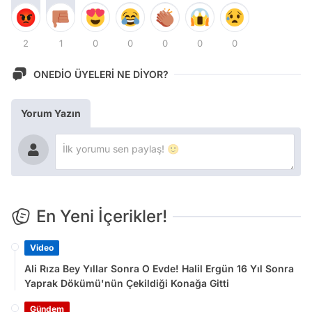
2
1
0
0
0
0
0
ONEDİO ÜYELERİ NE DİYOR?
Yorum Yazın
En Yeni İçerikler!
Video
Ali Rıza Bey Yıllar Sonra O Evde! Halil Ergün 16 Yıl Sonra
Yaprak Dökümü'nün Çekildiği Konağa Gitti
Gündem