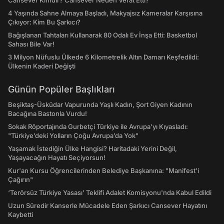
Cansever Kimdir? Cansever Neden Vefat Etti?
4 Yaşında Sahne Almaya Başladı, Makyajsız Kameralar Karşısına
Çıkıyor: Kim Bu Şarkıcı?
Bağışlanan Tahtaları Kullanarak 80 Odalı Ev İnşa Etti: Basketbol
Sahası Bile Var!
3 Milyon Nüfuslu Ülkede 6 Kilometrelik Altın Damarı Keşfedildi:
Ülkenin Kaderi Değişti
Günün Popüler Başlıkları
Beşiktaş-Üsküdar Vapurunda Yaşlı Kadın, Şort Giyen Kadının
Bacağına Bastonla Vurdu!
Sokak Röportajında Gurbetçi Türkiye ile Avrupa'yı Kıyasladı:
"Türkiye’deki Yolların Çoğu Avrupa’da Yok"
Yaşamak İstediğin Ülke Hangisi? Haritadaki Yerini Değil,
Yaşayacağın Hayatı Seçiyorsun!
Kur'an Kursu Öğrencilerinden Belediye Başkanına: "Manifest’i
Çağırın"
‘Terörsüz Türkiye Yasası’ Teklifi Adalet Komisyonu'nda Kabul Edildi
Uzun Süredir Kanserle Mücadele Eden Şarkıcı Cansever Hayatını
Kaybetti