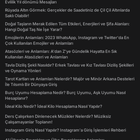
Evlilik Yıl dönümü Mesajları
Rüyada Altın Görmek: Gerçekler de Saadetiniz de Çil Çil Altınlarda
Saklı Olabilir!
Doğal Taşların Merak Edilen Tüm Etkileri, Enerjileri ve Şifa Alanları:
Hangi Doğal Taş Ne İşe Yarar?
Emojilerin Anlamları: 2023 WhatsApp, Instagram ve Twitter'da En
Çok Kullanılan Emojiler ve Anlamları
Atasözleri ve Anlamları: A'dan Z'ye Gündelik Hayatta En Sık
Kullanılan Atasözleri ve Anlamları
Tavla Diziliş Şekli Nasıldır? Erkek Tavlası ve Kız Tavlası Diziliş Şekilleri
ve Oynama Yönleri
Tarot Kartları ve Anlamları Nelerdir? Majör ve Minör Arkana Desteleri
İle Tılsımlı Bir Dünyaya Giriş
Burç Uyumu Hesaplama Nedir? Burç Uyumu, Aşk Uyumu Nasıl
Hesaplanır?
İdeal Kilo Nedir? İdeal Kilo Hesaplama Nasıl Yapılır?
Ders Çalışırken Dinlenecek Müzikler Nelerdir? Müziksiz
Çalışamayanlar Toplanın!
Instagram Giriş Nasıl Yapılır? Instagram'a Giriş İşlemleri Rehberi