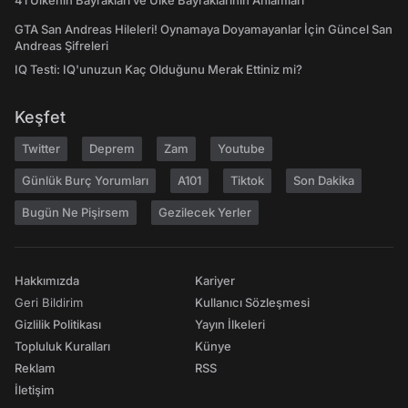
41 Ülkenin Bayrakları ve Ülke Bayraklarının Anlamları
GTA San Andreas Hileleri! Oynamaya Doyamayanlar İçin Güncel San
Andreas Şifreleri
IQ Testi: IQ'unuzun Kaç Olduğunu Merak Ettiniz mi?
Keşfet
Twitter
Deprem
Zam
Youtube
Günlük Burç Yorumları
A101
Tiktok
Son Dakika
Bugün Ne Pişirsem
Gezilecek Yerler
Hakkımızda
Kariyer
Geri Bildirim
Kullanıcı Sözleşmesi
Gizlilik Politikası
Yayın İlkeleri
Topluluk Kuralları
Künye
Reklam
RSS
İletişim