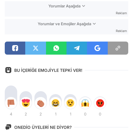
Yorumlar Aşağıda
Reklam
Yorumlar ve Emojiler Aşağıda
Reklam
BU İÇERİĞE EMOJİYLE TEPKİ VER!
4
2
2
1
1
0
0
ONEDİO ÜYELERİ NE DİYOR?