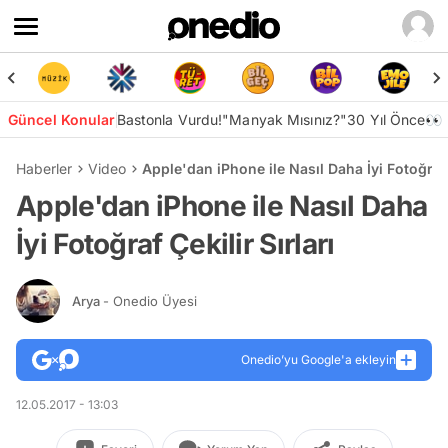
Güncel Konular
Bastonla Vurdu!
"Manyak Mısınız?"
30 Yıl Önce👀
Haberler
Video
Apple'dan iPhone ile Nasıl Daha İyi Fotoğraf Ç
Apple'dan iPhone ile Nasıl Daha
İyi Fotoğraf Çekilir Sırları
Arya
- Onedio Üyesi
Onedio’yu Google'a ekleyin
12.05.2017 - 13:03