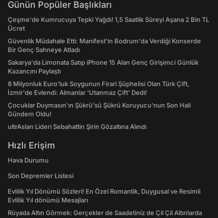
Günün Popüler Başlıkları
Çeşme'de Kumrucuya Tepki Yağdı! 1,5 Saatlik Süreyi Aşana 2 Bin TL
Ücret
Güvenlik Müdahale Etti: Manifest'in Bodrum'da Verdiği Konserde
Bir Genç Sahneye Atladı
Sakarya'da Limonata Satıp iPhone 15 Alan Genç Girişimci Günlük
Kazancını Paylaştı
8 Milyonluk Euro'luk Soygunun Firari Şüphelisi Olan Türk Çift,
İzmir'de Evlendi: Almanlar 'Utanmaz Çift' Dedi!
Çocuklar Duymasın'ın Şükrü'sü Şükrü Koruyucu'nun Son Hali
Gündem Oldu!
ultrAslan Lideri Sebahattin Şirin Gözaltına Alındı
Hızlı Erişim
Hava Durumu
Son Depremler Listesi
Evlilik Yıl Dönümü Sözleri! En Özel Romantik, Duygusal ve Resimli
Evlilik Yıl dönümü Mesajları
Rüyada Altın Görmek: Gerçekler de Saadetiniz de Çil Çil Altınlarda