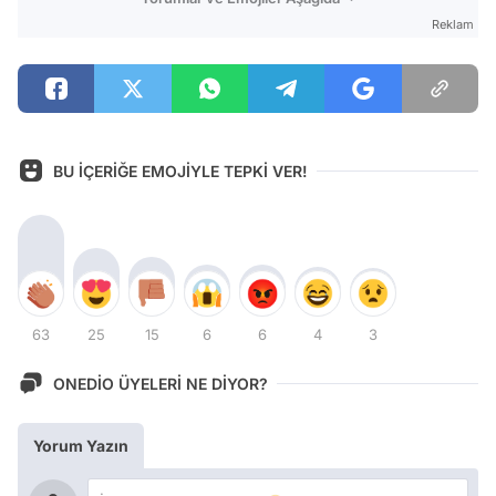
Reklam
BU İÇERİĞE EMOJİYLE TEPKİ VER!
63
25
15
6
6
4
3
ONEDİO ÜYELERİ NE DİYOR?
Yorum Yazın