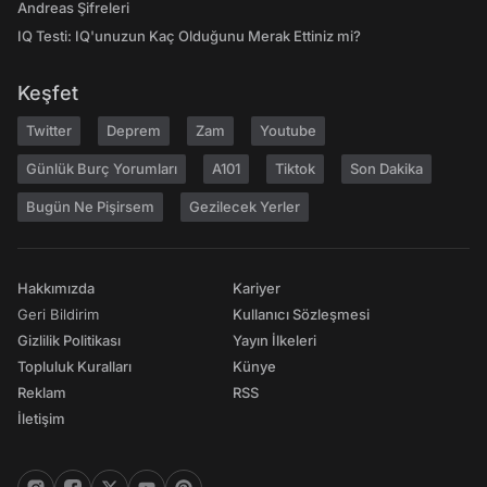
Andreas Şifreleri
IQ Testi: IQ'unuzun Kaç Olduğunu Merak Ettiniz mi?
Keşfet
Twitter
Deprem
Zam
Youtube
Günlük Burç Yorumları
A101
Tiktok
Son Dakika
Bugün Ne Pişirsem
Gezilecek Yerler
Hakkımızda
Kariyer
Geri Bildirim
Kullanıcı Sözleşmesi
Gizlilik Politikası
Yayın İlkeleri
Topluluk Kuralları
Künye
Reklam
RSS
İletişim