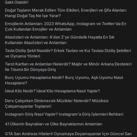
Saklı Olabilir!
Doğal Taşların Merak Edilen Tüm Etkileri, Enerjileri ve Şifa Alanları:
Hangi Doğal Taş Ne İşe Yarar?
Emojilerin Anlamları: 2023 WhatsApp, Instagram ve Twitter'da En
Çok Kullanılan Emojiler ve Anlamları
Atasözleri ve Anlamları: A'dan Z'ye Gündelik Hayatta En Sık
Kullanılan Atasözleri ve Anlamları
Tavla Diziliş Şekli Nasıldır? Erkek Tavlası ve Kız Tavlası Diziliş Şekilleri
ve Oynama Yönleri
Tarot Kartları ve Anlamları Nelerdir? Majör ve Minör Arkana Desteleri
İle Tılsımlı Bir Dünyaya Giriş
Burç Uyumu Hesaplama Nedir? Burç Uyumu, Aşk Uyumu Nasıl
Hesaplanır?
İdeal Kilo Nedir? İdeal Kilo Hesaplama Nasıl Yapılır?
Ders Çalışırken Dinlenecek Müzikler Nelerdir? Müziksiz
Çalışamayanlar Toplanın!
Instagram Giriş Nasıl Yapılır? Instagram'a Giriş İşlemleri Rehberi
41 Ülkenin Bayrakları ve Ülke Bayraklarının Anlamları
GTA San Andreas Hileleri! Oynamaya Doyamayanlar İçin Güncel San