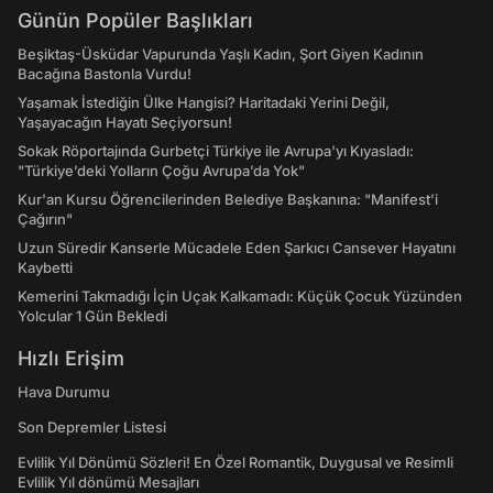
Günün Popüler Başlıkları
Beşiktaş-Üsküdar Vapurunda Yaşlı Kadın, Şort Giyen Kadının
Bacağına Bastonla Vurdu!
Yaşamak İstediğin Ülke Hangisi? Haritadaki Yerini Değil,
Yaşayacağın Hayatı Seçiyorsun!
Sokak Röportajında Gurbetçi Türkiye ile Avrupa'yı Kıyasladı:
"Türkiye’deki Yolların Çoğu Avrupa’da Yok"
Kur'an Kursu Öğrencilerinden Belediye Başkanına: "Manifest’i
Çağırın"
Uzun Süredir Kanserle Mücadele Eden Şarkıcı Cansever Hayatını
Kaybetti
Kemerini Takmadığı İçin Uçak Kalkamadı: Küçük Çocuk Yüzünden
Yolcular 1 Gün Bekledi
Hızlı Erişim
Hava Durumu
Son Depremler Listesi
Evlilik Yıl Dönümü Sözleri! En Özel Romantik, Duygusal ve Resimli
Evlilik Yıl dönümü Mesajları