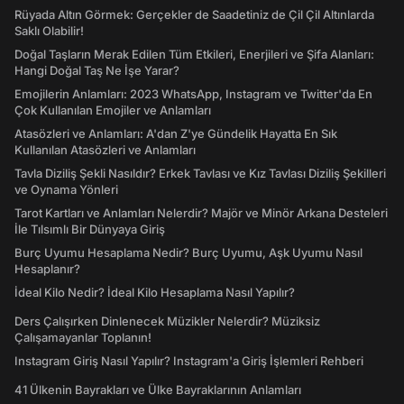
Rüyada Altın Görmek: Gerçekler de Saadetiniz de Çil Çil Altınlarda
Saklı Olabilir!
Doğal Taşların Merak Edilen Tüm Etkileri, Enerjileri ve Şifa Alanları:
Hangi Doğal Taş Ne İşe Yarar?
Emojilerin Anlamları: 2023 WhatsApp, Instagram ve Twitter'da En
Çok Kullanılan Emojiler ve Anlamları
Atasözleri ve Anlamları: A'dan Z'ye Gündelik Hayatta En Sık
Kullanılan Atasözleri ve Anlamları
Tavla Diziliş Şekli Nasıldır? Erkek Tavlası ve Kız Tavlası Diziliş Şekilleri
ve Oynama Yönleri
Tarot Kartları ve Anlamları Nelerdir? Majör ve Minör Arkana Desteleri
İle Tılsımlı Bir Dünyaya Giriş
Burç Uyumu Hesaplama Nedir? Burç Uyumu, Aşk Uyumu Nasıl
Hesaplanır?
İdeal Kilo Nedir? İdeal Kilo Hesaplama Nasıl Yapılır?
Ders Çalışırken Dinlenecek Müzikler Nelerdir? Müziksiz
Çalışamayanlar Toplanın!
Instagram Giriş Nasıl Yapılır? Instagram'a Giriş İşlemleri Rehberi
41 Ülkenin Bayrakları ve Ülke Bayraklarının Anlamları