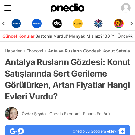
Güncel Konular
Bastonla Vurdu!
"Manyak Mısınız?"
30 Yıl Önce👀
Haberler
Ekonomi
Antalya Rusların Gözdesi: Konut Satışları
Antalya Rusların Gözdesi: Konut
Satışlarında Sert Gerileme
Görülürken, Artan Fiyatlar Hangi
Evleri Vurdu?
Özder Şeyda
- Onedio Ekonomi- Finans Editörü
Onedio’yu Google'a ekleyin