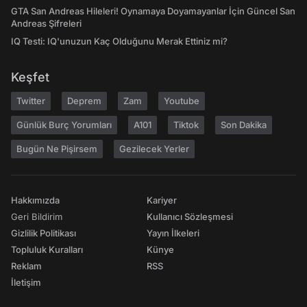
GTA San Andreas Hileleri! Oynamaya Doyamayanlar İçin Güncel San
Andreas Şifreleri
IQ Testi: IQ'unuzun Kaç Olduğunu Merak Ettiniz mi?
Keşfet
Twitter
Deprem
Zam
Youtube
Günlük Burç Yorumları
A101
Tiktok
Son Dakika
Bugün Ne Pişirsem
Gezilecek Yerler
Hakkımızda
Kariyer
Geri Bildirim
Kullanıcı Sözleşmesi
Gizlilik Politikası
Yayın İlkeleri
Topluluk Kuralları
Künye
Reklam
RSS
İletişim