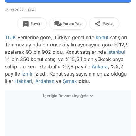
16.08.2022 - 10:41
Favori
Yorum Yap
Paylaş
TÜİK
verilerine göre, Türkiye genelinde
konut
satışları
Temmuz ayında bir önceki yılın aynı ayına göre %12,9
azalarak 93 bin 902 oldu. Konut satışlarında
İstanbul
14 bin 350 konut satışı ve %15,3 ile en yüksek paya
sahip olurken, İstanbul'u %7,9 pay ile
Ankara
, %5,2
pay ile
İzmir
izledi. Konut satış sayısının en az olduğu
iller
Hakkari
,
Ardahan
ve
Şırnak
oldu.
İçeriğin Devamı Aşağıda