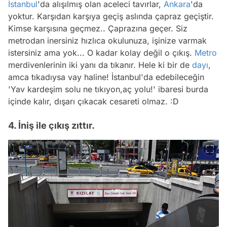
İstanbul
'da alışılmış olan aceleci tavırlar,
Ankara
'da
yoktur. Karşıdan karşıya geçiş aslında çapraz geçiştir.
Kimse karşısına geçmez.. Çaprazına geçer. Siz
metrodan inersiniz hızlıca okulunuza, işinize varmak
istersiniz ama yok... O kadar kolay değil o çıkış.
Metro
merdivenlerinin iki yanı da tıkanır. Hele ki bir de
dayı
,
amca tıkadıysa vay haline! İstanbul'da edebileceğin
'Yav kardeşim solu ne tıkıyon,aç yolu!' ibaresi burda
içinde kalır, dışarı çıkacak cesareti olmaz. :D
4. İniş ile çıkış zıttır.