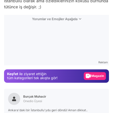
İstanbullu olarak ama özlediklerinizin kokusu burnunda
tütünce iş değişir. ;)
Yorumlar ve Emojiler Aşağıda
Video
Test
Gündem
Reklam
Magazin
Keşfet
ile ziyaret ettiğin
Video
tüm kategorileri tek akışta gör!
Test
Burçak Muhacir
Onedio Üyesi
Ankara'daki bir İstanbullu'ydu geri döndü! Aman dikkat..