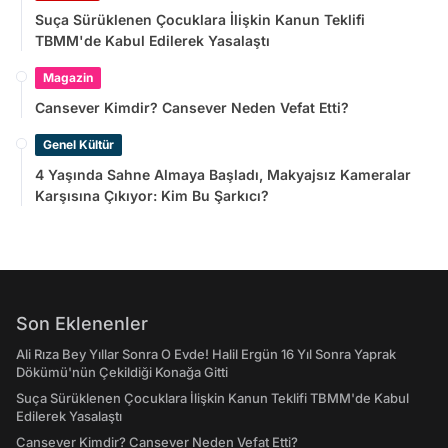
Suça Sürüklenen Çocuklara İlişkin Kanun Teklifi
TBMM'de Kabul Edilerek Yasalaştı
Magazin
Cansever Kimdir? Cansever Neden Vefat Etti?
Genel Kültür
4 Yaşında Sahne Almaya Başladı, Makyajsız Kameralar
Karşısına Çıkıyor: Kim Bu Şarkıcı?
Son Eklenenler
Ali Rıza Bey Yıllar Sonra O Evde! Halil Ergün 16 Yıl Sonra Yaprak
Dökümü'nün Çekildiği Konağa Gitti
Suça Sürüklenen Çocuklara İlişkin Kanun Teklifi TBMM'de Kabul
Edilerek Yasalaştı
Cansever Kimdir? Cansever Neden Vefat Etti?