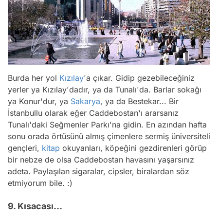
Burda her yol
Kızılay
'a çıkar. Gidip gezebileceğiniz
yerler ya Kızılay'dadır, ya da Tunalı'da. Barlar sokağı
ya Konur'dur, ya
Sakarya
, ya da Bestekar... Bir
İstanbullu olarak eğer Caddebostan'ı ararsanız
Tunalı'daki Seğmenler Parkı'na gidin. En azından hafta
sonu orada örtüsünü almış çimenlere sermiş üniversiteli
gençleri,
kitap
okuyanları, köpeğini gezdirenleri görüp
bir nebze de olsa Caddebostan havasını yaşarsınız
adeta. Paylaşılan sigaralar, cipsler, biralardan söz
etmiyorum bile. :)
9. Kısacası...