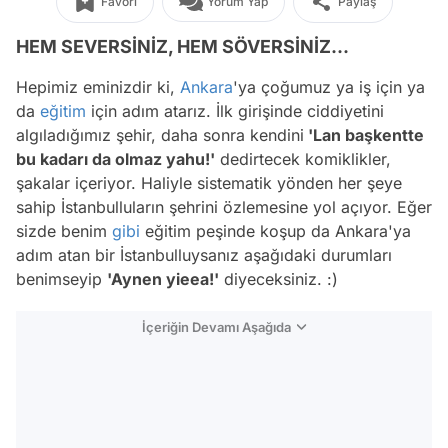
Favori
Yorum Yap
Paylaş
HEM SEVERSİNİZ, HEM SÖVERSİNİZ...
Hepimiz eminizdir ki,
Ankara
'ya çoğumuz ya iş için ya
da
eğitim
için adım atarız. İlk girişinde ciddiyetini
algıladığımız şehir, daha sonra kendini
'Lan başkentte
bu kadarı da olmaz yahu!'
dedirtecek komiklikler,
şakalar içeriyor. Haliyle sistematik yönden her şeye
sahip İstanbulluların şehrini özlemesine yol açıyor. Eğer
sizde benim
gibi
eğitim peşinde koşup da Ankara'ya
adım atan bir İstanbulluysanız aşağıdaki durumları
benimseyip
'Aynen yieea!'
diyeceksiniz. :)
İçeriğin Devamı Aşağıda