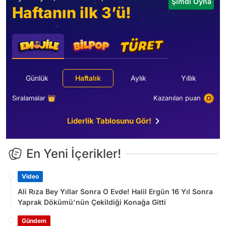
Şimdi Oyna
Haftanın ilk 3’ü!
Günlük
Haftalık
Aylık
Yıllık
Sıralamalar 👑
Kazanılan puan
Liderlik Tablosunu Gör!
En Yeni İçerikler!
Video
Ali Rıza Bey Yıllar Sonra O Evde! Halil Ergün 16 Yıl Sonra
Yaprak Dökümü'nün Çekildiği Konağa Gitti
Gündem