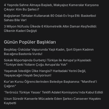
4 Yaşında Sahne Almaya Başladı, Makyajsız Kameralar Karşısına
Çıkıyor: Kim Bu Şarkıcı?
Bağışlanan Tahtaları Kullanarak 80 Odalı Ev İnşa Etti: Basketbol
Sahası Bile Var!
3 Milyon Nüfuslu Ülkede 6 Kilometrelik Altın Damarı Keşfedildi:
Ülkenin Kaderi Değişti
Günün Popüler Başlıkları
Beşiktaş-Üsküdar Vapurunda Yaşlı Kadın, Şort Giyen Kadının
Bacağına Bastonla Vurdu!
Sokak Röportajında Gurbetçi Türkiye ile Avrupa'yı Kıyasladı:
"Türkiye’deki Yolların Çoğu Avrupa’da Yok"
Yaşamak İstediğin Ülke Hangisi? Haritadaki Yerini Değil,
Yaşayacağın Hayatı Seçiyorsun!
Kur'an Kursu Öğrencilerinden Belediye Başkanına: "Manifest’i
Çağırın"
‘Terörsüz Türkiye Yasası’ Teklifi Adalet Komisyonu'nda Kabul Edildi
Uzun Süredir Kanserle Mücadele Eden Şarkıcı Cansever Hayatını
Kaybetti