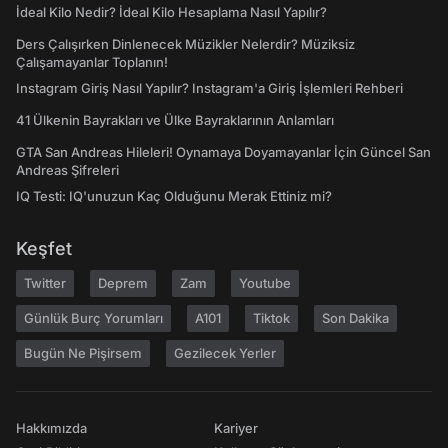
İdeal Kilo Nedir? İdeal Kilo Hesaplama Nasıl Yapılır?
Ders Çalışırken Dinlenecek Müzikler Nelerdir? Müziksiz
Çalışamayanlar Toplanın!
Instagram Giriş Nasıl Yapılır? Instagram'a Giriş İşlemleri Rehberi
41 Ülkenin Bayrakları ve Ülke Bayraklarının Anlamları
GTA San Andreas Hileleri! Oynamaya Doyamayanlar İçin Güncel San
Andreas Şifreleri
IQ Testi: IQ'unuzun Kaç Olduğunu Merak Ettiniz mi?
Keşfet
Twitter
Deprem
Zam
Youtube
Günlük Burç Yorumları
A101
Tiktok
Son Dakika
Bugün Ne Pişirsem
Gezilecek Yerler
Hakkımızda
Kariyer