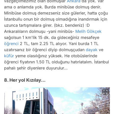
vazgeçilmezimiz olan dolmuşlar
Ankara
'da yok. Var
ama o anlamda yok. Burda minibüse dolmuş denir.
Minibüse dolmuş demezseniz size gülerler, hatta çoğu
İstanbullu onun bir dolmuş olmadığına inandırmak için
uzunca tartışmalara girer. (bkz. bendeniz) :D
Ankaralıların dolmuşu -yani minibüs-
Melih Gökçek
sağolsun 1 km'lik 15 dk. da gideceğiniz mesafeye
öğrenci
2 TL, tam 2.25 TL alıyor. Yani burda 1 TL
uzatırsanız bir öğrenci diyip dolmuşçudan
dayak
ve
küfür
yeme olasılığınız yüksek. He otobüslerinde
öğrenci fiyatının 1.50 TL olduğunu hatırlatalım. İstanbul
pahalı şehir diyenlere duyurulur...
8. Her yol Kızılay...