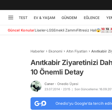
TEST
EV & YAŞAM
GÜNDEM
EĞLENCE
YE
Güncel Konular
Liseler-LGS
Emekli Zammı
Filtresiz Hali😱
Haberler
Ekonomi
Altın Fiyatları
Anıtkabir Zi
Detay
Anıtkabir Ziyaretinizi Da
10 Önemli Detay
Caner
- Onedio Üyesi
23.07.2014 - 23:15
Son Güncelleme: 16.09.201
Onedio’yu Google’da tercih edil