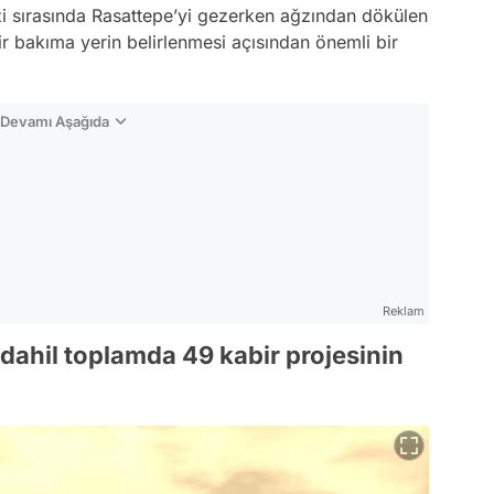
ezi sırasında Rasattepe’yi gezerken ağzından dökülen
ir bakıma yerin belirlenmesi açısından önemli bir
n Devamı Aşağıda
Reklam
a dahil toplamda 49 kabir projesinin