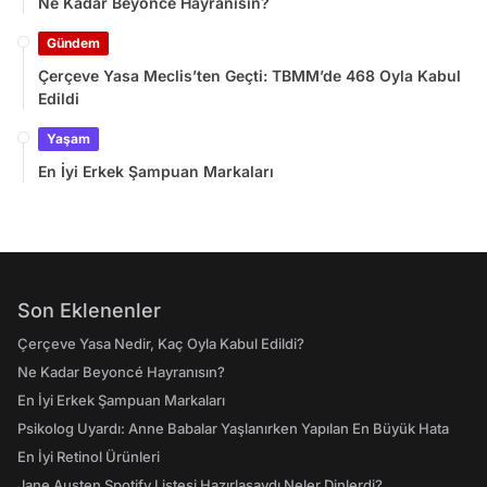
Ne Kadar Beyoncé Hayranısın?
Gündem
Çerçeve Yasa Meclis’ten Geçti: TBMM’de 468 Oyla Kabul
Edildi
Yaşam
En İyi Erkek Şampuan Markaları
Son Eklenenler
Çerçeve Yasa Nedir, Kaç Oyla Kabul Edildi?
Ne Kadar Beyoncé Hayranısın?
En İyi Erkek Şampuan Markaları
Psikolog Uyardı: Anne Babalar Yaşlanırken Yapılan En Büyük Hata
En İyi Retinol Ürünleri
Jane Austen Spotify Listesi Hazırlasaydı Neler Dinlerdi?