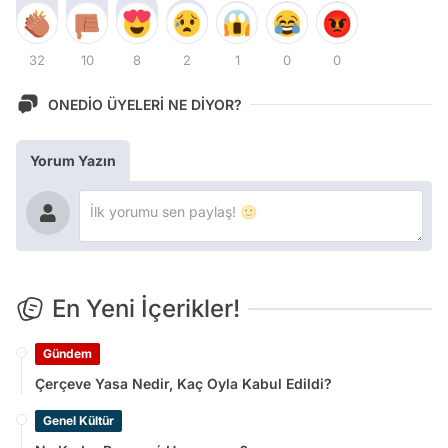
32
10
8
2
1
0
0
ONEDİO ÜYELERİ NE DİYOR?
Yorum Yazın
En Yeni İçerikler!
Gündem
Çerçeve Yasa Nedir, Kaç Oyla Kabul Edildi?
Genel Kültür