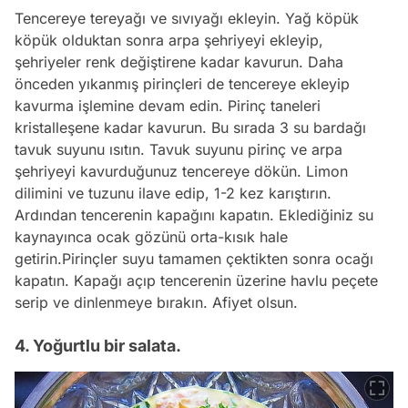
Tencereye tereyağı ve sıvıyağı ekleyin. Yağ köpük
köpük olduktan sonra arpa şehriyeyi ekleyip,
şehriyeler renk değiştirene kadar kavurun. Daha
önceden yıkanmış pirinçleri de tencereye ekleyip
kavurma işlemine devam edin. Pirinç taneleri
kristalleşene kadar kavurun. Bu sırada 3 su bardağı
tavuk suyunu ısıtın. Tavuk suyunu pirinç ve arpa
şehriyeyi kavurduğunuz tencereye dökün. Limon
dilimini ve tuzunu ilave edip, 1-2 kez karıştırın.
Ardından tencerenin kapağını kapatın. Eklediğiniz su
kaynayınca ocak gözünü orta-kısık hale
getirin.Pirinçler suyu tamamen çektikten sonra ocağı
kapatın. Kapağı açıp tencerenin üzerine havlu peçete
serip ve dinlenmeye bırakın. Afiyet olsun.
4. Yoğurtlu bir salata.