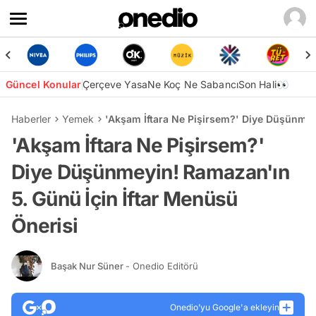
Güncel Konular
Çerçeve Yasa
Ne Koç Ne Sabancı
Son Hali👀
Haberler
Yemek
'Akşam İftara Ne Pişirsem?' Diye Düşünmey
'Akşam İftara Ne Pişirsem?'
Diye Düşünmeyin! Ramazan'ın
5. Günü İçin İftar Menüsü
Önerisi
Başak Nur Süner
- Onedio Editörü
Onedio’yu Google'a ekleyin