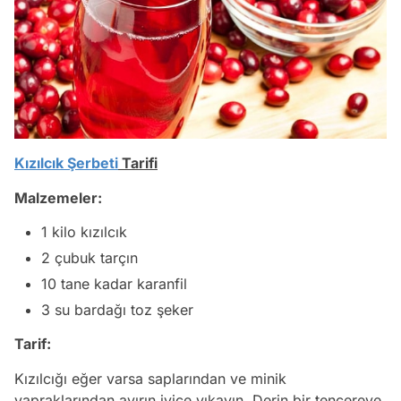
Kızılcık Şerbeti
Tarifi
Malzemeler:
1 kilo kızılcık
2 çubuk tarçın
10 tane kadar karanfil
3 su bardağı toz şeker
Tarif:
Kızılcığı eğer varsa saplarından ve minik
yapraklarından ayırın iyice yıkayın. Derin bir tencereye