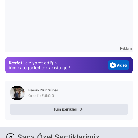
Video
Test
Gündem
Reklam
Magazin
Keşfet
ile ziyaret ettiğin
Video
tüm kategorileri tek akışta gör!
Test
Başak Nur Süner
Onedio Editörü
Tüm içerikleri
Sana Özel Seçtiklerimiz