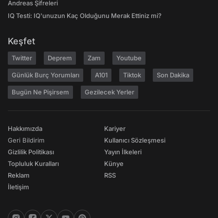
Andreas Şifreleri
IQ Testi: IQ'unuzun Kaç Olduğunu Merak Ettiniz mi?
Keşfet
Twitter
Deprem
Zam
Youtube
Günlük Burç Yorumları
A101
Tiktok
Son Dakika
Bugün Ne Pişirsem
Gezilecek Yerler
Hakkımızda
Kariyer
Geri Bildirim
Kullanıcı Sözleşmesi
Gizlilik Politikası
Yayın İlkeleri
Topluluk Kuralları
Künye
Reklam
RSS
İletişim