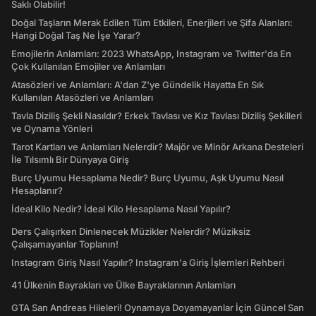
Saklı Olabilir!
Doğal Taşların Merak Edilen Tüm Etkileri, Enerjileri ve Şifa Alanları:
Hangi Doğal Taş Ne İşe Yarar?
Emojilerin Anlamları: 2023 WhatsApp, Instagram ve Twitter'da En
Çok Kullanılan Emojiler ve Anlamları
Atasözleri ve Anlamları: A'dan Z'ye Gündelik Hayatta En Sık
Kullanılan Atasözleri ve Anlamları
Tavla Diziliş Şekli Nasıldır? Erkek Tavlası ve Kız Tavlası Diziliş Şekilleri
ve Oynama Yönleri
Tarot Kartları ve Anlamları Nelerdir? Majör ve Minör Arkana Desteleri
İle Tılsımlı Bir Dünyaya Giriş
Burç Uyumu Hesaplama Nedir? Burç Uyumu, Aşk Uyumu Nasıl
Hesaplanır?
İdeal Kilo Nedir? İdeal Kilo Hesaplama Nasıl Yapılır?
Ders Çalışırken Dinlenecek Müzikler Nelerdir? Müziksiz
Çalışamayanlar Toplanın!
Instagram Giriş Nasıl Yapılır? Instagram'a Giriş İşlemleri Rehberi
41 Ülkenin Bayrakları ve Ülke Bayraklarının Anlamları
GTA San Andreas Hileleri! Oynamaya Doyamayanlar İçin Güncel San