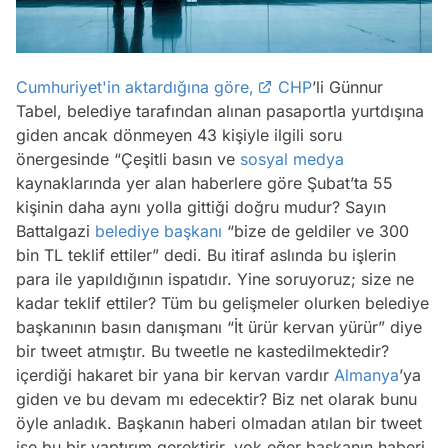
Cumhuriyet'in aktardığına göre,
CHP
’li Günnur
Tabel, belediye tarafından alınan pasaportla yurtdışına
giden ancak dönmeyen 43 kişiyle ilgili soru
önergesinde “Çeşitli basın ve
sosyal medya
kaynaklarında yer alan haberlere göre Şubat’ta 55
kişinin daha aynı yolla gittiği doğru mudur? Sayın
Battalgazi
belediye başkanı
“bize de geldiler ve 300
bin TL teklif ettiler” dedi. Bu itiraf aslında bu işlerin
para ile yapıldığının ispatıdır. Yine soruyoruz; size ne
kadar teklif ettiler? Tüm bu gelişmeler olurken belediye
başkanının basın danışmanı “İt ürür kervan yürür” diye
bir tweet atmıştır. Bu tweetle ne kastedilmektedir?
içerdiği hakaret bir yana bir kervan vardır
Almanya
’ya
giden ve bu devam mı edecektir? Biz net olarak bunu
öyle anladık. Başkanın haberi olmadan atılan bir tweet
ise bu bir yaptırım gerektirir, yok eğer başkanın haberi