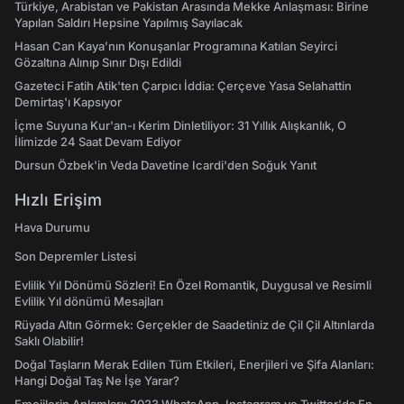
Türkiye, Arabistan ve Pakistan Arasında Mekke Anlaşması: Birine
Yapılan Saldırı Hepsine Yapılmış Sayılacak
Hasan Can Kaya’nın Konuşanlar Programına Katılan Seyirci
Gözaltına Alınıp Sınır Dışı Edildi
Gazeteci Fatih Atik'ten Çarpıcı İddia: Çerçeve Yasa Selahattin
Demirtaş'ı Kapsıyor
İçme Suyuna Kur'an-ı Kerim Dinletiliyor: 31 Yıllık Alışkanlık, O
İlimizde 24 Saat Devam Ediyor
Dursun Özbek'in Veda Davetine Icardi'den Soğuk Yanıt
Hızlı Erişim
Hava Durumu
Son Depremler Listesi
Evlilik Yıl Dönümü Sözleri! En Özel Romantik, Duygusal ve Resimli
Evlilik Yıl dönümü Mesajları
Rüyada Altın Görmek: Gerçekler de Saadetiniz de Çil Çil Altınlarda
Saklı Olabilir!
Doğal Taşların Merak Edilen Tüm Etkileri, Enerjileri ve Şifa Alanları:
Hangi Doğal Taş Ne İşe Yarar?