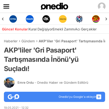
Güncel Konular
Kural Değişiyor
Emekli Zammı
Acı Gerçekler
Haberler
Gündem
AKP'liler 'Gri Pasaport' Tartışmasında İn
AKP'liler 'Gri Pasaport'
Tartışmasında İnönü'yü
Suçladı!
Emre Ordu
- Onedio Haber ve Gündem Editörü
Onedio’yu Google'a ekleyin
19.05.2021 - 12:32