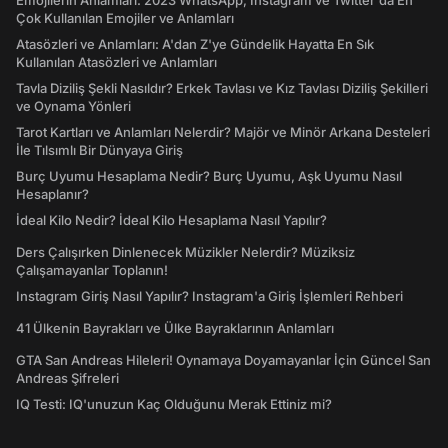
Emojilerin Anlamları: 2023 WhatsApp, Instagram ve Twitter'da En
Çok Kullanılan Emojiler ve Anlamları
Atasözleri ve Anlamları: A'dan Z'ye Gündelik Hayatta En Sık
Kullanılan Atasözleri ve Anlamları
Tavla Diziliş Şekli Nasıldır? Erkek Tavlası ve Kız Tavlası Diziliş Şekilleri
ve Oynama Yönleri
Tarot Kartları ve Anlamları Nelerdir? Majör ve Minör Arkana Desteleri
İle Tılsımlı Bir Dünyaya Giriş
Burç Uyumu Hesaplama Nedir? Burç Uyumu, Aşk Uyumu Nasıl
Hesaplanır?
İdeal Kilo Nedir? İdeal Kilo Hesaplama Nasıl Yapılır?
Ders Çalışırken Dinlenecek Müzikler Nelerdir? Müziksiz
Çalışamayanlar Toplanın!
Instagram Giriş Nasıl Yapılır? Instagram'a Giriş İşlemleri Rehberi
41 Ülkenin Bayrakları ve Ülke Bayraklarının Anlamları
GTA San Andreas Hileleri! Oynamaya Doyamayanlar İçin Güncel San
Andreas Şifreleri
IQ Testi: IQ'unuzun Kaç Olduğunu Merak Ettiniz mi?