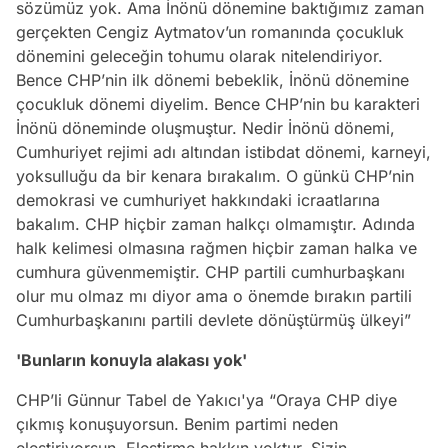
sözümüz yok. Ama İnönü dönemine baktığımız zaman
gerçekten Cengiz Aytmatov’un romanında çocukluk
dönemini geleceğin tohumu olarak nitelendiriyor.
Bence CHP’nin ilk dönemi bebeklik, İnönü dönemine
çocukluk dönemi diyelim. Bence CHP’nin bu karakteri
İnönü döneminde oluşmuştur. Nedir İnönü dönemi,
Cumhuriyet rejimi adı altından istibdat dönemi, karneyi,
yoksulluğu da bir kenara bırakalım. O günkü CHP’nin
demokrasi ve cumhuriyet hakkındaki icraatlarına
bakalım. CHP hiçbir zaman halkçı olmamıştır. Adında
halk kelimesi olmasına rağmen hiçbir zaman halka ve
cumhura güvenmemiştir. CHP partili cumhurbaşkanı
olur mu olmaz mı diyor ama o önemde bırakın partili
Cumhurbaşkanını partili devlete dönüştürmüş ülkeyi”
'Bunların konuyla alakası yok'
CHP’li Günnur Tabel de Yakıcı'ya “Oraya CHP diye
çıkmış konuşuyorsun. Benim partimi neden