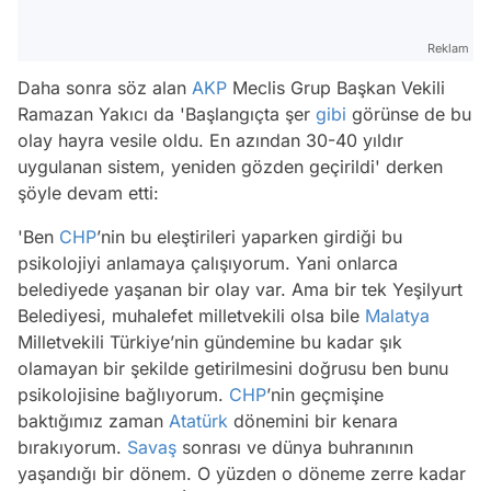
Reklam
Daha sonra söz alan
AKP
Meclis Grup Başkan Vekili
Ramazan Yakıcı da 'Başlangıçta şer
gibi
görünse de bu
olay hayra vesile oldu. En azından 30-40 yıldır
uygulanan sistem, yeniden gözden geçirildi' derken
şöyle devam etti:
'Ben
CHP
’nin bu eleştirileri yaparken girdiği bu
psikolojiyi anlamaya çalışıyorum. Yani onlarca
belediyede yaşanan bir olay var. Ama bir tek Yeşilyurt
Belediyesi, muhalefet milletvekili olsa bile
Malatya
Milletvekili Türkiye’nin gündemine bu kadar şık
olamayan bir şekilde getirilmesini doğrusu ben bunu
psikolojisine bağlıyorum.
CHP
’nin geçmişine
baktığımız zaman
Atatürk
dönemini bir kenara
bırakıyorum.
Savaş
sonrası ve dünya buhranının
yaşandığı bir dönem. O yüzden o döneme zerre kadar