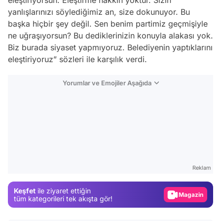
eleştiriyorsun. Eleştirme hakkın yoktur. Sizin
yanlışlarınızı söylediğimiz an, size dokunuyor. Bu
başka hiçbir şey değil. Sen benim partimiz geçmişiyle
ne uğraşıyorsun? Bu dediklerinizin konuyla alakası yok.
Biz burada siyaset yapmıyoruz. Belediyenin yaptıklarını
eleştiriyoruz” sözleri ile karşılık verdi.
Yorumlar ve Emojiler Aşağıda
Video
Test
Reklam
Gündem
Keşfet
ile ziyaret ettiğin
Magazin
tüm kategorileri tek akışta gör!
Video