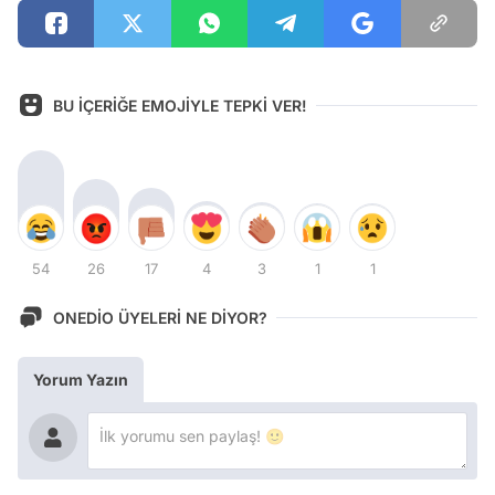
BU İÇERİĞE EMOJİYLE TEPKİ VER!
54
26
17
4
3
1
1
ONEDİO ÜYELERİ NE DİYOR?
Yorum Yazın