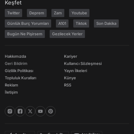
Keşfet
Twitter
Deprem
Zam
Youtube
Günlük Burç Yorumları
A101
Tiktok
Son Dakika
Bugün Ne Pişirsem
Gezilecek Yerler
Hakkımızda
Kariyer
Geri Bildirim
Kullanıcı Sözleşmesi
Gizlilik Politikası
Yayın İlkeleri
Topluluk Kuralları
Künye
Reklam
RSS
İletişim