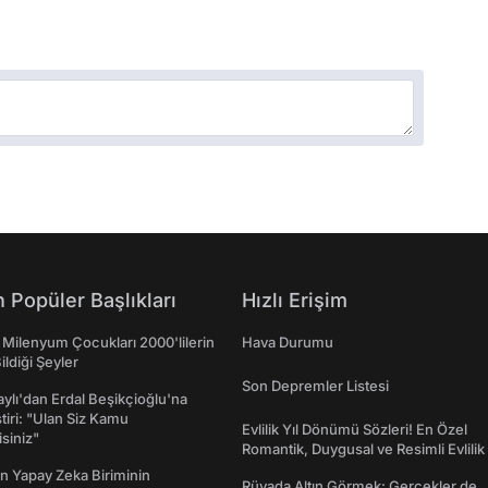
 Popüler Başlıkları
Hızlı Erişim
 Milenyum Çocukları 2000'lilerin
Hava Durumu
ildiği Şeyler
Son Depremler Listesi
taylı'dan Erdal Beşikçioğlu'na
ştiri: "Ulan Siz Kamu
Evlilik Yıl Dönümü Sözleri! En Özel
isiniz"
Romantik, Duygusal ve Resimli Evlilik 
dönümü Mesajları
n Yapay Zeka Biriminin
Rüyada Altın Görmek: Gerçekler de