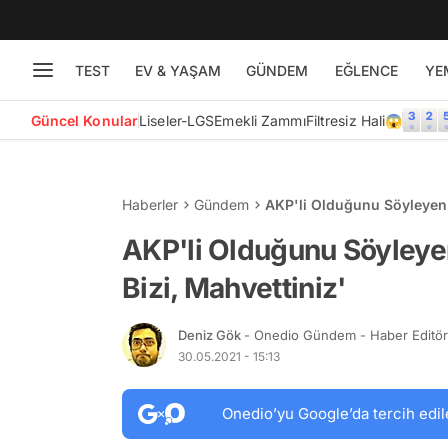
TEST
EV & YAŞAM
GÜNDEM
EĞLENCE
YE
Güncel Konular
Liseler-LGS
Emekli Zammı
Filtresiz Hali😱
Haberler
Gündem
AKP'li Olduğunu Söyleyen K
AKP'li Olduğunu Söyleyen
Bizi, Mahvettiniz'
Deniz Gök
- Onedio Gündem - Haber Editö
30.05.2021 - 15:13
Onedio’yu Google’da tercih edil