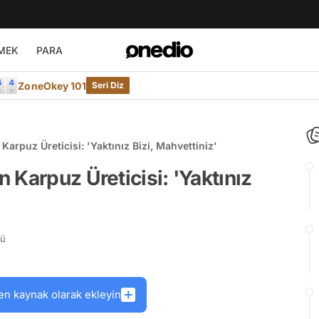
MEK
PARA
ZoneOkey 101
Seri Diz
arpuz Üreticisi: 'Yaktınız Bizi, Mahvettiniz'
 Karpuz Üreticisi: 'Yaktınız
rü
en kaynak olarak ekleyin