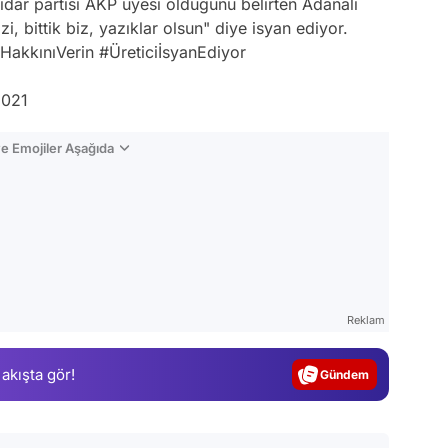
iktidar partisi AKP üyesi olduğunu belirten Adanalı
zi, bittik biz, yazıklar olsun" diye isyan ediyor.
nHakkınıVerin
#ÜreticiİsyanEdiyor
2021
e Emojiler Aşağıda
Video
Reklam
Test
 akışta gör!
Gündem
Magazin
Video