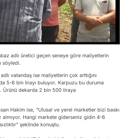
z adlı üretici geçen seneye göre maliyetlerin
ı söyledi.
ı vatandaş ise maliyetlerin çok arttığını
da 5-6 bin lirayı buluyor. Karpuzu bu duruma
. Ürünü dekarda 2 bin 500 liraya
asan Hakim ise,
“Ulusal ve yerel marketler bizi baskı
puz almıyor. Hangi markete giderseniz gidin 4-6
ızlıktır”
şeklinde konuştu.