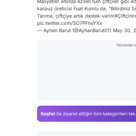
Maliyetler altında ezilen tüm çiftçiler gibi 
karpuz üreticisi Fuat Kumlu da, "Bitirdiniz bi
Tarıma, çiftçiye artık destek verin!
#Çiftçini
pic.twitter.com/SO7PFhsYXx
— Ayhan Barut (@AyhanBarut01)
May 30, 
Yorumlar v
Keşfet
ile ziyaret ettiğin
tüm kategorileri tek