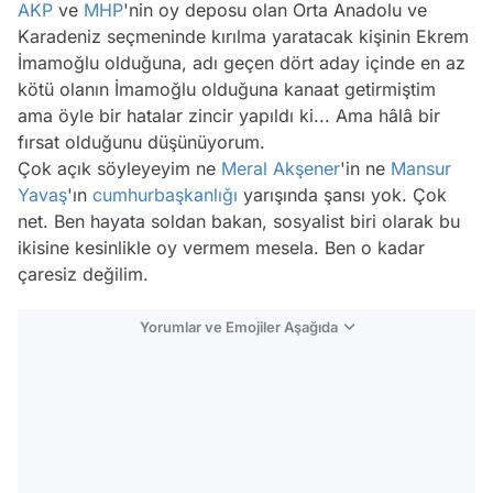
AKP
ve
MHP
'nin oy deposu olan Orta Anadolu ve
Karadeniz seçmeninde kırılma yaratacak kişinin Ekrem
İmamoğlu olduğuna, adı geçen dört aday içinde en az
kötü olanın İmamoğlu olduğuna kanaat getirmiştim
ama öyle bir hatalar zincir yapıldı ki... Ama hâlâ bir
fırsat olduğunu düşünüyorum.
Çok açık söyleyeyim ne
Meral Akşener
'in ne
Mansur
Yavaş
'ın
cumhurbaşkanlığı
yarışında şansı yok. Çok
net. Ben hayata soldan bakan, sosyalist biri olarak bu
ikisine kesinlikle oy vermem mesela. Ben o kadar
çaresiz değilim.
Yorumlar ve Emojiler Aşağıda
Video
Test