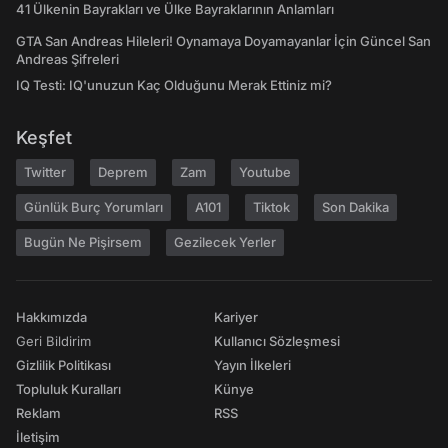
41 Ülkenin Bayrakları ve Ülke Bayraklarının Anlamları
GTA San Andreas Hileleri! Oynamaya Doyamayanlar İçin Güncel San
Andreas Şifreleri
IQ Testi: IQ'unuzun Kaç Olduğunu Merak Ettiniz mi?
Keşfet
Twitter
Deprem
Zam
Youtube
Günlük Burç Yorumları
A101
Tiktok
Son Dakika
Bugün Ne Pişirsem
Gezilecek Yerler
Hakkımızda
Kariyer
Geri Bildirim
Kullanıcı Sözleşmesi
Gizlilik Politikası
Yayın İlkeleri
Topluluk Kuralları
Künye
Reklam
RSS
İletişim