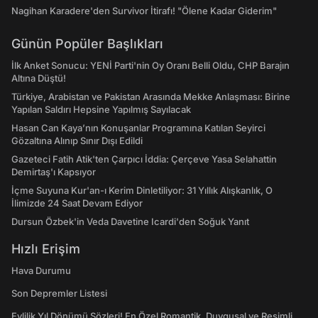
Nagihan Karadere'den Survivor İtirafı! "Ölene Kadar Giderim"
Günün Popüler Başlıkları
İlk Anket Sonucu: YENİ Parti'nin Oy Oranı Belli Oldu, CHP Barajın
Altına Düştü!
Türkiye, Arabistan ve Pakistan Arasında Mekke Anlaşması: Birine
Yapılan Saldırı Hepsine Yapılmış Sayılacak
Hasan Can Kaya’nın Konuşanlar Programına Katılan Seyirci
Gözaltına Alınıp Sınır Dışı Edildi
Gazeteci Fatih Atik'ten Çarpıcı İddia: Çerçeve Yasa Selahattin
Demirtaş'ı Kapsıyor
İçme Suyuna Kur'an-ı Kerim Dinletiliyor: 31 Yıllık Alışkanlık, O
İlimizde 24 Saat Devam Ediyor
Dursun Özbek'in Veda Davetine Icardi'den Soğuk Yanıt
Hızlı Erişim
Hava Durumu
Son Depremler Listesi
Evlilik Yıl Dönümü Sözleri! En Özel Romantik, Duygusal ve Resimli