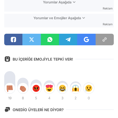
Yorumlar Aşağıda
Reklam
Yorumlar ve Emojiler Aşağıda
Reklam
BU İÇERİĞE EMOJİYLE TEPKİ VER!
19
8
5
4
3
2
0
ONEDİO ÜYELERİ NE DİYOR?