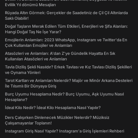
Evlilik Yıl dönümü Mesajları
Rüyada Altın Görmek: Gerçekler de Saadetiniz de Çil Çil Altınlarda
Saklı Olabilir!
Doğal Taşların Merak Edilen Tüm Etkileri, Enerjileri ve Şifa Alanları:
Hangi Doğal Taş Ne İşe Yarar?
Emojilerin Anlamları: 2023 WhatsApp, Instagram ve Twitter'da En
Çok Kullanılan Emojiler ve Anlamları
Atasözleri ve Anlamları: A'dan Z'ye Gündelik Hayatta En Sık
Kullanılan Atasözleri ve Anlamları
Tavla Diziliş Şekli Nasıldır? Erkek Tavlası ve Kız Tavlası Diziliş Şekilleri
ve Oynama Yönleri
Tarot Kartları ve Anlamları Nelerdir? Majör ve Minör Arkana Desteleri
İle Tılsımlı Bir Dünyaya Giriş
Burç Uyumu Hesaplama Nedir? Burç Uyumu, Aşk Uyumu Nasıl
Hesaplanır?
İdeal Kilo Nedir? İdeal Kilo Hesaplama Nasıl Yapılır?
Ders Çalışırken Dinlenecek Müzikler Nelerdir? Müziksiz
Çalışamayanlar Toplanın!
Instagram Giriş Nasıl Yapılır? Instagram'a Giriş İşlemleri Rehberi