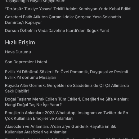
Yaşayacağın Hayatı Seçiyorsun!
‘Terörsüz Türkiye Yasası’ Teklifi Adalet Komisyonu'nda Kabul Edildi
Gazeteci Fatih Atik'ten Çarpıcı İddia: Çerçeve Yasa Selahattin
Demirtaş'ı Kapsıyor
Dursun Özbek'in Veda Davetine Icardi'den Soğuk Yanıt
Hızlı Erişim
Hava Durumu
Son Depremler Listesi
Evlilik Yıl Dönümü Sözleri! En Özel Romantik, Duygusal ve Resimli
Evlilik Yıl dönümü Mesajları
Rüyada Altın Görmek: Gerçekler de Saadetiniz de Çil Çil Altınlarda
Saklı Olabilir!
Doğal Taşların Merak Edilen Tüm Etkileri, Enerjileri ve Şifa Alanları:
Hangi Doğal Taş Ne İşe Yarar?
Emojilerin Anlamları: 2023 WhatsApp, Instagram ve Twitter'da En
Çok Kullanılan Emojiler ve Anlamları
Atasözleri ve Anlamları: A'dan Z'ye Gündelik Hayatta En Sık
Kullanılan Atasözleri ve Anlamları