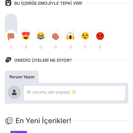
BU İÇERİĞE EMOJİYLE TEPKİ VER!
2
0
0
0
0
0
0
ONEDİO ÜYELERİ NE DİYOR?
Yorum Yazın
En Yeni İçerikler!