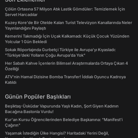
Çölün Ortasına 57 Milyon Atık Lastik Gömdüler: Temizlemek İçin
Servet Harcadılar
Kuzey Kore'de Bir Otelde Kalan Turist Televizyon Kanallarında Neler
Yayınlandığını Paylaştı
Kemerini Takmadığı İçin Uçak Kalkamadı: Küçük Çocuk Yüzünden
Yolcular 1 Gün Bekledi
Sokak Röportajında Gurbetçi Türkiye ile Avrupa'yı Kıyasladı:
"Türkiye’deki Yolların Çoğu Avrupa’da Yok"
Her Sabah Kahve İçenlerin Bilimsel Araştırmalarda Ortaya Çıkan 4
Özelliği
ATV'nin Hamal Dizisine Bomba Transfer! İddialı Oyuncu Kadroya
Katıldı
Günün Popüler Başlıkları
Beşiktaş-Üsküdar Vapurunda Yaşlı Kadın, Şort Giyen Kadının
Bacağına Bastonla Vurdu!
Kur'an Kursu Öğrencilerinden Belediye Başkanına: "Manifest’i
Çağırın"
Yaşamak İstediğin Ülke Hangisi? Haritadaki Yerini Değil,