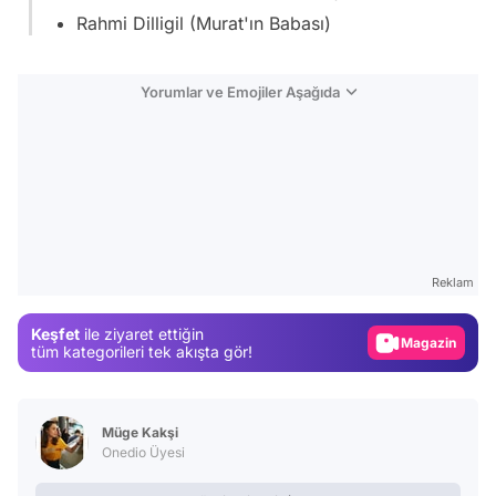
Rahmi Dilligil (Murat'ın Babası)
Yorumlar ve Emojiler Aşağıda
Video
Test
Reklam
Gündem
Keşfet
ile ziyaret ettiğin
Magazin
tüm kategorileri tek akışta gör!
Video
Test
Müge Kakşi
Onedio Üyesi