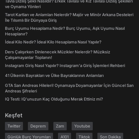
Tavla Diziliş Şekli Nasıldır? Erkek Tavlası ve Kız Tavlası Diziliş Şekilleri
ve Oynama Yönleri
Tarot Kartları ve Anlamları Nelerdir? Majör ve Minör Arkana Desteleri
İle Tılsımlı Bir Dünyaya Giriş
Burç Uyumu Hesaplama Nedir? Burç Uyumu, Aşk Uyumu Nasıl
Hesaplanır?
İdeal Kilo Nedir? İdeal Kilo Hesaplama Nasıl Yapılır?
Ders Çalışırken Dinlenecek Müzikler Nelerdir? Müziksiz
Çalışamayanlar Toplanın!
Instagram Giriş Nasıl Yapılır? Instagram'a Giriş İşlemleri Rehberi
41 Ülkenin Bayrakları ve Ülke Bayraklarının Anlamları
GTA San Andreas Hileleri! Oynamaya Doyamayanlar İçin Güncel San
Andreas Şifreleri
IQ Testi: IQ'unuzun Kaç Olduğunu Merak Ettiniz mi?
Keşfet
Twitter
Deprem
Zam
Youtube
Günlük Burç Yorumları
A101
Tiktok
Son Dakika