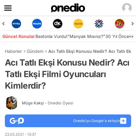
Güncel Konular
Bastonla Vurdu!
"Manyak Mısınız?"
30 Yıl Önce👀
Haberler
Gündem
Acı Tatlı Ekşi Konusu Nedir? Acı Tatlı Ekş
Acı Tatlı Ekşi Konusu Nedir? Acı
Tatlı Ekşi Filmi Oyuncuları
Kimlerdir?
Müge Kakşi
- Onedio Üyesi
Onedio’yu Google'a ekleyin
23.05.2021 - 13:37