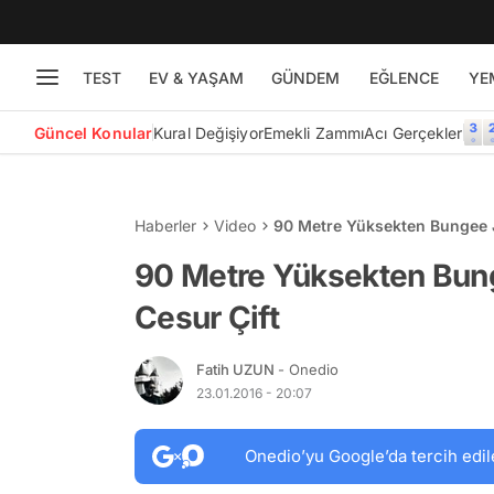
TEST
EV & YAŞAM
GÜNDEM
EĞLENCE
YE
Güncel Konular
Kural Değişiyor
Emekli Zammı
Acı Gerçekler
Haberler
Video
90 Metre Yüksekten Bungee J
90 Metre Yüksekten Bun
Cesur Çift
Fatih UZUN
- Onedio
23.01.2016 - 20:07
Onedio’yu Google’da tercih edil