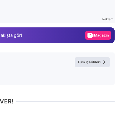
Test
Gündem
Reklam
Magazin
 akışta gör!
Video
Test
Tüm içerikleri
 VER!