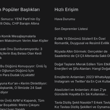
 Popüler Başlıkları
Hızlı Erişim
t Sonucu: YENİ Parti'nin Oy
Hava Durumu
lli Oldu, CHP Barajın Altına
Son Depremler Listesi
rı Komik Mesajlaşmalarla
Evlilik Yıl Dönümü Sözleri! En Özel
den Maksimum Verim Alan Kişiler
Romantik, Duygusal ve Resimli Evlilik 
dönümü Mesajları
Tuzak Onu Durduramıyordu: 3
Rüyada Altın Görmek: Gerçekler de
ftçilerin Baş Belası Olan Kedi
Saadetiniz de Çil Çil Altınlarda Saklı Ol
ı
Doğal Taşların Merak Edilen Tüm Etkil
 Bu Düğünü Konuşuyor: Ünlü İş
Enerjileri ve Şifa Alanları: Hangi Doğa
ın Oğlunun Düğünü İçin
Ne İşe Yarar?
 Para Dudak Uçuklattı!
Emojilerin Anlamları: 2023 WhatsApp
Instagram ve Twitter'da En Çok Kulla
una Kur'an-ı Kerim Dinletiliyor:
Emojiler ve Anlamları
 Alışkanlık, O İlimizde 24 Saat
Atasözleri ve Anlamları: A'dan Z'ye
diyor
Gündelik Hayatta En Sık Kullanılan
Atasözleri ve Anlamları
nin Ünlü AVM'si Kapandı, Tüm
Tavla Diziliş Şekli Nasıldır? Erkek Tavl
r Boşaltıldı: Metro Çıkışını
Kız Tavlası Diziliş Şekilleri ve Oynama
lara Uyarı Yapıldı