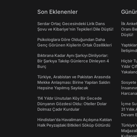
Son Eklenenler
Günün
Serdar Ortaç Gecesindeki Lirik Dans
İlk Anke
Şovu ve Kibariye'nin Tepkileri Dile Düştü!
Oranı Be
Düştü!
Psikologlara Göre Olduğundan Daha
Genç Görünen Kişilerin Ortak Özellikleri
Yaptıkla
İletişim
Bıktırana Kadar Aynı Şarkıyı Dinliyorlar:
Bir Şarkıya Takılıp Günlerce Dinleyen 4
Hiçbir 
Burç
Yıldır Çi
Yakaland
Türkiye, Arabistan ve Pakistan Arasında
Mekke Anlaşması: Birine Yapılan Saldırı
Sosyete
Hepsine Yapılmış Sayılacak
İnsanın
Harcanan
114 Yıldır Unutulan Köy Bir Gecede
Dünyanın Gözdesi Oldu: Oteller Dolar
İçme Suy
Dolmaz Çadır Kurdular
31 Yıllık
Devam E
Hindistan’da Havalimanı Açılışına Katılan
Halk Peyzajdaki Bitkileri Söküp Götürdü
Türkiye'
Mağazala
Kullanan