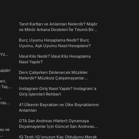
Tarot Kartları ve Anlamları Nelerdir? Majör
ve Minör Arkana Desteleri İle Tılsımlı Bir
Dünyaya Giriş
Burç Uyumu Hesaplama Nedir? Burç
Uyumu, Aşk Uyumu Nasıl Hesaplanır?
Yıl
İdeal Kilo Nedir? İdeal Kilo Hesaplama
Nasıl Yapılır?
abilir!
Ders Çalışırken Dinlenecek Müzikler
Nelerdir? Müziksiz Çalışamayanlar
eri,
Toplanın!
l Taş
Instagram Giriş Nasıl Yapılır? Instagram'a
Giriş İşlemleri Rehberi
,
nılan
41 Ülkenin Bayrakları ve Ülke Bayraklarının
Anlamları
GTA San Andreas Hileleri! Oynamaya
Doyamayanlar İçin Güncel San Andreas
ası ve
Şifreleri
IQ Testi: IQ'unuzun Kaç Olduğunu Merak