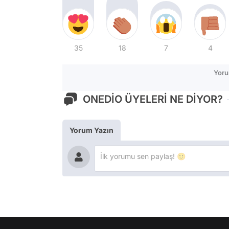
35
18
7
4
Yoru
ONEDİO ÜYELERİ NE DİYOR?
Yorum Yazın