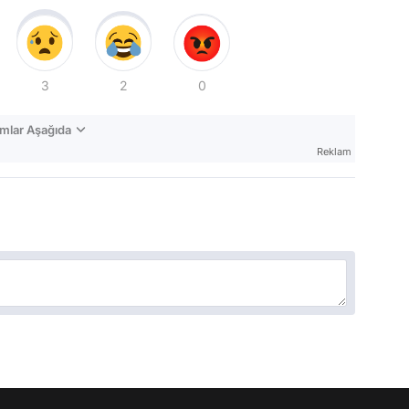
3
2
0
mlar Aşağıda
Reklam