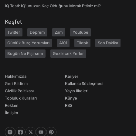
IQ Testi: IQ'unuzun Kaç Olduğunu Merak Ettiniz mi?
Keşfet
Twitter
Deprem
Zam
Youtube
Günlük Burç Yorumları
A101
Tiktok
Son Dakika
Bugün Ne Pişirsem
Gezilecek Yerler
Hakkımızda
Kariyer
Geri Bildirim
Kullanıcı Sözleşmesi
Gizlilik Politikası
Yayın İlkeleri
Topluluk Kuralları
Künye
Reklam
RSS
İletişim