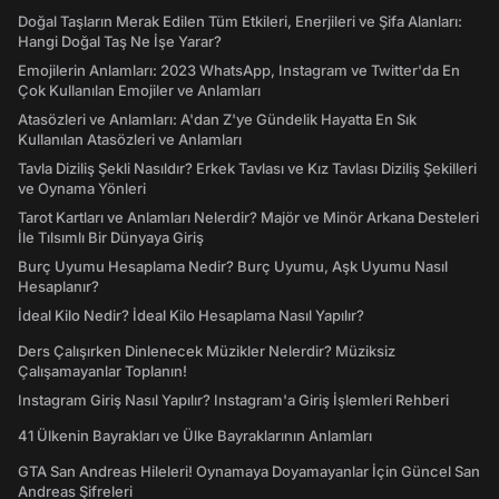
Doğal Taşların Merak Edilen Tüm Etkileri, Enerjileri ve Şifa Alanları:
Hangi Doğal Taş Ne İşe Yarar?
Emojilerin Anlamları: 2023 WhatsApp, Instagram ve Twitter'da En
Çok Kullanılan Emojiler ve Anlamları
Atasözleri ve Anlamları: A'dan Z'ye Gündelik Hayatta En Sık
Kullanılan Atasözleri ve Anlamları
Tavla Diziliş Şekli Nasıldır? Erkek Tavlası ve Kız Tavlası Diziliş Şekilleri
ve Oynama Yönleri
Tarot Kartları ve Anlamları Nelerdir? Majör ve Minör Arkana Desteleri
İle Tılsımlı Bir Dünyaya Giriş
Burç Uyumu Hesaplama Nedir? Burç Uyumu, Aşk Uyumu Nasıl
Hesaplanır?
İdeal Kilo Nedir? İdeal Kilo Hesaplama Nasıl Yapılır?
Ders Çalışırken Dinlenecek Müzikler Nelerdir? Müziksiz
Çalışamayanlar Toplanın!
Instagram Giriş Nasıl Yapılır? Instagram'a Giriş İşlemleri Rehberi
41 Ülkenin Bayrakları ve Ülke Bayraklarının Anlamları
GTA San Andreas Hileleri! Oynamaya Doyamayanlar İçin Güncel San
Andreas Şifreleri