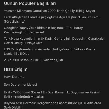
Günün Popüler Başlıkları
Yalnızca Milenyum Çocukları 2000'lilerin Çok İyi Bildiği Şeyler
Fatih Altaylı'dan Erdal Beşikçioğlu'na Ağır Eleştiri: "Ulan Siz Kamu
Görevlisisiniz"
Google'ın Yapay Zeka Biriminin Başındaki Türk: Koray
Kavukçuoğlu'nu Tanıyalım!
Türk Hava Kuvvetleri'nin İlk Kadın Generalinin Dedesinin Çanakkale
Gazisi Olduğu Ortaya Çıktı
LGS Yerleştirmelerinin Ardından Türkiye'nin En Yüksek Puanlı
Liseleri Belli Oldu
2 Bin Yıllık Betonun Sırrı Tuvaletten Çıktı
Hızlı Erişim
Hava Durumu
Son Depremler Listesi
Evlilik Yıl Dönümü Sözleri! En Özel Romantik, Duygusal ve Resimli
Evlilik Yıl dönümü Mesajları
Rüyada Altın Görmek: Gerçekler de Saadetiniz de Çil Çil Altınlarda
Saklı Olabilir!