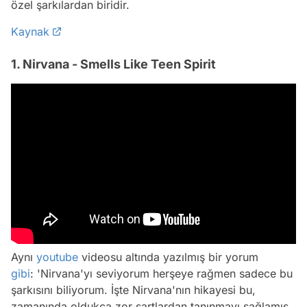
özel şarkılardan biridir.
Kaynak
1. Nirvana - Smells Like Teen Spirit
Aynı
youtube
videosu altında yazılmış bir yorum
gibi
: 'Nirvana'yı seviyorum herşeye rağmen sadece bu
şarkısını biliyorum. İşte Nirvana'nın hikayesi bu,
zamanında oldukça zor şartlardan tanınmayı sağlamış