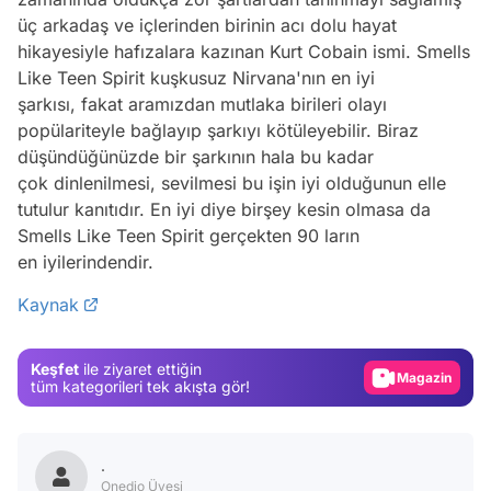
üç arkadaş ve içlerinden birinin acı dolu hayat
hikayesiyle hafızalara kazınan Kurt Cobain ismi. Smells
Like Teen Spirit kuşkusuz Nirvana'nın en iyi
şarkısı, fakat aramızdan mutlaka birileri olayı
popülariteyle bağlayıp şarkıyı kötüleyebilir. Biraz
düşündüğünüzde bir şarkının hala bu kadar
çok dinlenilmesi, sevilmesi bu işin iyi olduğunun elle
tutulur kanıtıdır. En iyi diye birşey kesin olmasa da
Smells Like Teen Spirit gerçekten 90 ların
Video
en iyilerindendir.
Test
Kaynak
Gündem
Magazin
Keşfet
ile ziyaret ettiğin
Video
tüm kategorileri tek akışta gör!
Test
.
Onedio Üyesi