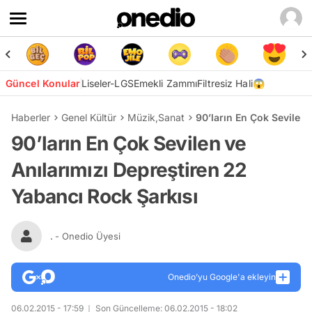
Güncel Konular
Liseler-LGS
Emekli Zammı
Filtresiz Hali😱
Haberler
Genel Kültür
Müzik
,
Sanat
90’ların En Çok Sevilen 
90’ların En Çok Sevilen ve
Anılarımızı Depreştiren 22
Yabancı Rock Şarkısı
.
- Onedio Üyesi
Onedio’yu Google'a ekleyin
06.02.2015 - 17:59
Son Güncelleme: 06.02.2015 - 18:02