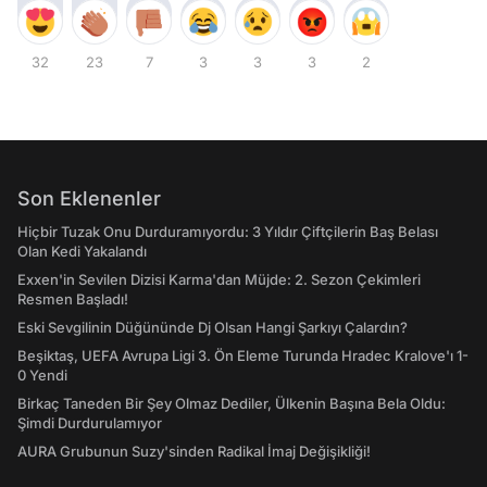
32
23
7
3
3
3
2
Son Eklenenler
Hiçbir Tuzak Onu Durduramıyordu: 3 Yıldır Çiftçilerin Baş Belası
Olan Kedi Yakalandı
Exxen'in Sevilen Dizisi Karma'dan Müjde: 2. Sezon Çekimleri
Resmen Başladı!
Eski Sevgilinin Düğününde Dj Olsan Hangi Şarkıyı Çalardın?
Beşiktaş, UEFA Avrupa Ligi 3. Ön Eleme Turunda Hradec Kralove'ı 1-
0 Yendi
Birkaç Taneden Bir Şey Olmaz Dediler, Ülkenin Başına Bela Oldu:
Şimdi Durdurulamıyor
AURA Grubunun Suzy'sinden Radikal İmaj Değişikliği!