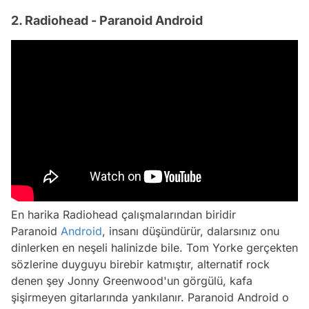
2. Radiohead - Paranoid Android
En harika Radiohead çalışmalarından biridir
Paranoid
Android
, insanı düşündürür, dalarsınız onu
dinlerken en neşeli halinizde bile. Tom Yorke gerçekten
sözlerine duyguyu birebir katmıştır, alternatif rock
denen şey Jonny Greenwood'un görgülü, kafa
şişirmeyen gitarlarında yankılanır. Paranoid Android o