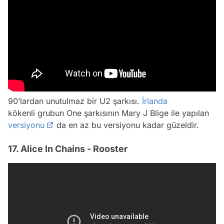
90’lardan unutulmaz bir U2 şarkısı.
İrlanda
kökenli grubun One şarkısının Mary J Blige ile yapılan
versiyonu
da en az bu versiyonu kadar güzeldir.
17. Alice In Chains - Rooster