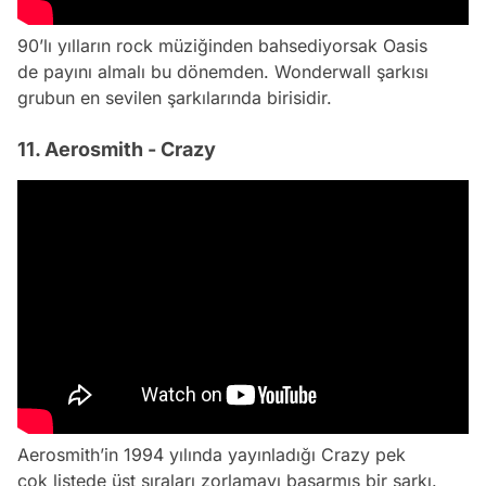
90’lı yılların rock müziğinden bahsediyorsak Oasis
de payını almalı bu dönemden. Wonderwall şarkısı
grubun en sevilen şarkılarında birisidir.
11. Aerosmith - Crazy
Aerosmith’in 1994 yılında yayınladığı Crazy pek
çok listede üst sıraları zorlamayı başarmış bir şarkı.