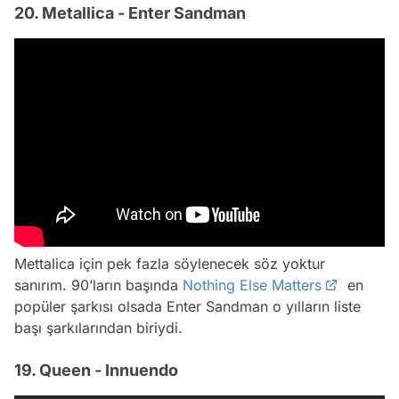
20. Metallica - Enter Sandman
Mettalica için pek fazla söylenecek söz yoktur
sanırım. 90’ların başında
Nothing Else Matters
en
popüler şarkısı olsada Enter Sandman o yılların liste
başı şarkılarından biriydi.
19. Queen - Innuendo