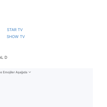
8
STAR TV
R)
SHOW TV
L D
e Emojiler Aşağıda
Video