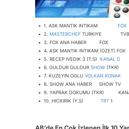
1. ASK MANTIK INTIKAM
FOX
2.
MASTERCHEF
TURKIYE TV
3. FOX ANA HABER FOX
4. ASK MANTIK INTIKAM (OZET) FOX
5. RECEP IVEDIK 3 (T.S)
KANAL D
6. GULDUR GULDUR
SHOW
(TK
7. KUZEYIN OGLU
VOLKAN KONAK
8. SHOW ANA HABER SHOW TV
9. YAPRAK DOKUMU (TKR) KAN
10. HICKIRIK (Y.S)
TRT
1
AB’de En Çok İzlenen İlk 10 Y