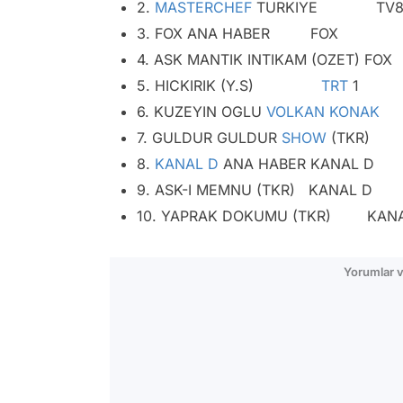
2.
MASTERCHEF
TURKIYE TV
3. FOX ANA HABER FOX
4. ASK MANTIK INTIKAM (OZET) FOX
5. HICKIRIK (Y.S)
TRT
1
6. KUZEYIN OGLU
VOLKAN KONAK
7. GULDUR GULDUR
SHOW
(TK
8.
KANAL D
ANA HABER KANAL D
9. ASK-I MEMNU (TKR) KANAL D
10. YAPRAK DOKUMU (TKR) KANA
Yorumlar v