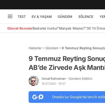
TEST
EV & YAŞAM
GÜNDEM
EĞLENCE
YE
Güncel Konular
Bastonla Vurdu!
"Manyak Mısınız?"
30 Yıl Önc
Haberler
Gündem
9 Temmuz Reyting Sonuçlar
İntikam Yer Aldı
9 Temmuz Reyting Sonuçla
AB’de Zirvede Aşk Mantık
İsmail Kahraman
- Gündem Editörü
10.07.2021 - 10:27
Onedio’yu Google’da tercih edil