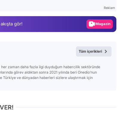
Test
Reklam
Gündem
 akışta gör!
Magazin
Video
Test
Tüm içerikleri
 her zaman daha fazla ilgi duyduğum habercilik sektöründe
anlarında görev aldıktan sonra 2021 yılında beri Onedio’nun
Türkiye ve dünyadan haberleri sizlere ulaştırmak için
 VER!