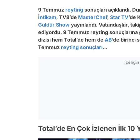
9 Temmuz
reyting
sonuçları açıklandı. D
İntikam
, TV8’de
MasterChef
,
Star TV
’de 
Güldür
Show
yayınlandı. Vatandaşlar, takip
ediyordu. 9 Temmuz reyting sonuçlarına 
dizisi hem Total’de hem de
AB
’de birinci 
Temmuz
reyting sonuçları
…
İçeriği
Total’de En Çok İzlenen İlk 10