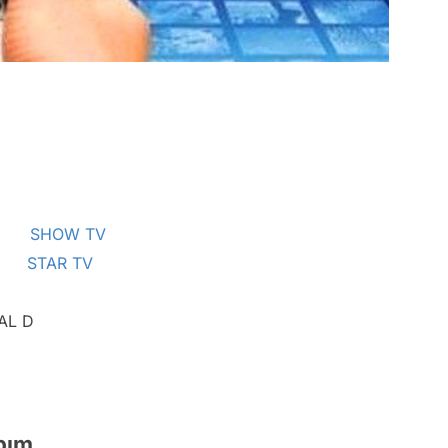
8
R)
SHOW TV
STAR TV
AL D
apım