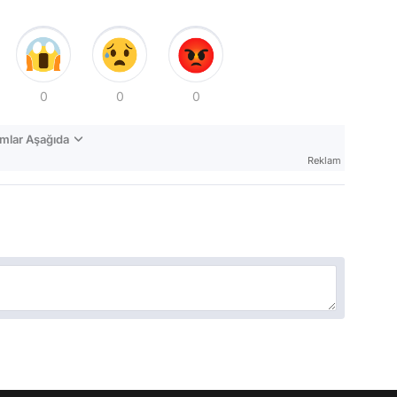
0
0
0
mlar Aşağıda
Reklam