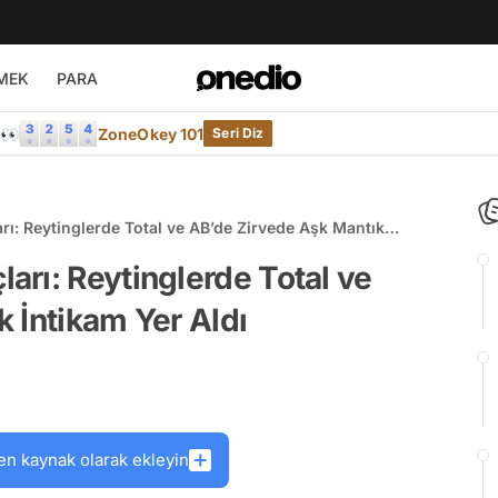
MEK
PARA
e👀
ZoneOkey 101
Seri Diz
ı: Reytinglerde Total ve AB’de Zirvede Aşk Mantık
rı: Reytinglerde Total ve
 İntikam Yer Aldı
en kaynak olarak ekleyin