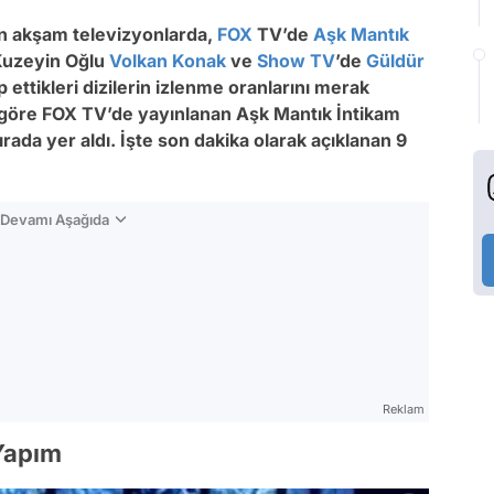
ün akşam televizyonlarda,
FOX
TV’de
Aşk Mantık
Kuzeyin Oğlu
Volkan Konak
ve
Show TV
’de
Güldür
 ettikleri dizilerin izlenme oranlarını merak
göre FOX TV’de yayınlanan Aşk Mantık İntikam
sırada yer aldı. İşte son dakika olarak açıklanan 9
n Devamı Aşağıda
Reklam
 Yapım